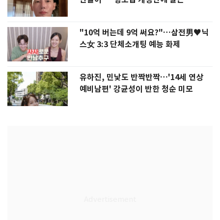
"10억 버는데 9억 써요?"…삼전男♥닉
스女 3:3 단체소개팅 예능 화제
유하진, 민낯도 반짝반짝…'14세 연상
예비남편' 강균성이 반한 청순 미모