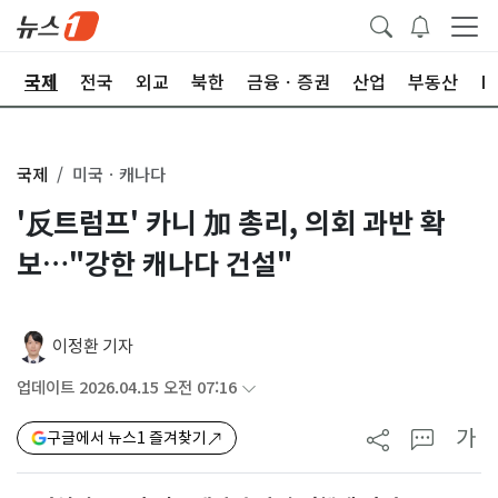
제
국제
전국
외교
북한
금융ㆍ증권
산업
부동산
I
국제
미국ㆍ캐나다
'反트럼프' 카니 加 총리, 의회 과반 확
보…"강한 캐나다 건설"
이정환 기자
업데이트 2026.04.15 오전 07:16
가
구글에서 뉴스1 즐겨찾기