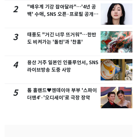
"배우계 기강 잡아달라"…'4년 공
2
백' 수애, SNS 오픈·프로필 공개
화제
태풍도 "거긴 너무 뜨거워"…한반
3
도 비켜가는 '돌핀'과 '찬홈'
용산 거주 일본인 인플루언서, SNS
4
라이브방송 도중 사망
톰 홀랜드♥젠데이아 부부 '스파이
5
더맨4'·'오디세이'로 극장 장악