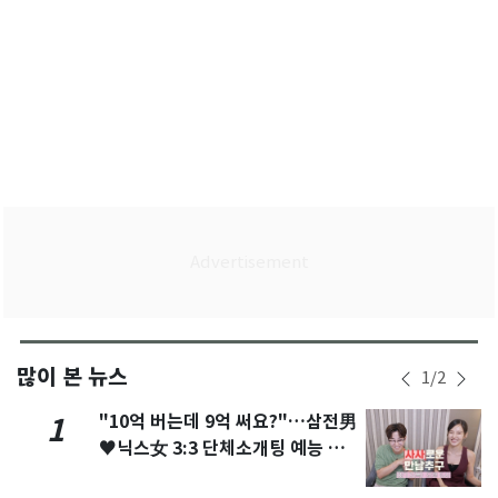
많이 본 뉴스
1
/
2
"10억 버는데 9억 써요?"…삼전男
1
♥닉스女 3:3 단체소개팅 예능 화
제