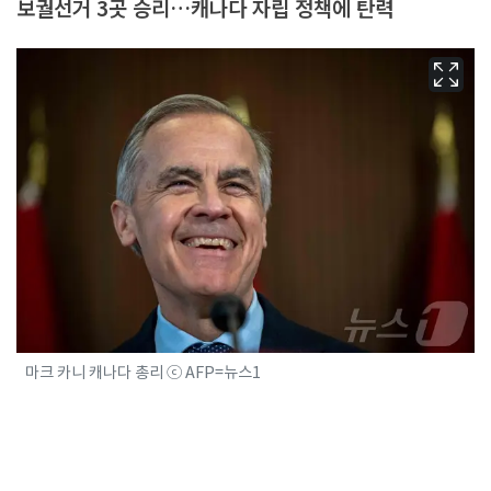
보궐선거 3곳 승리…캐나다 자립 정책에 탄력
마크 카니 캐나다 총리 ⓒ AFP=뉴스1