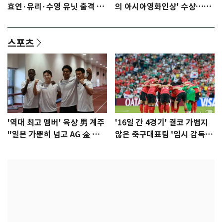
효연·유리·수영 유닛 출격 [N
의 아시아영화인상' 수상…15
이슈]
년만에 부산 온다
스포츠
'역대 최고 멤버' 육상 男 계주
'16일 간 4경기' 결코 가볍지
"일본 가뿐히 넘고 AG 金 따겠
않은 축구대표팀 '임시 감독'
다"
무게