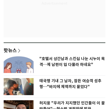
핫뉴스
"호텔서 상간남과 스킨십 나눈 시누이 목
격…제 남편이 입 다물라 하네요"
태국행 기내 그 남자, 잠든 여승객 성추
행…"바지에 체액까지 묻었다"
허지웅 "우리가 지지했던 인간들이 이 꼴
만들어"…형소법 개정안에 발끈