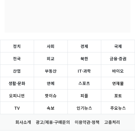
정치
사회
경제
국제
전국
외교
북한
금융·증권
산업
부동산
IT·과학
바이오
생활·문화
연예
스포츠
연재물
오피니언
핫이슈
피플
포토
TV
속보
인기뉴스
주요뉴스
회사소개
광고/제휴·구매문의
이용약관·정책
고충처리