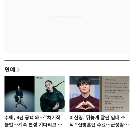
연예
수애, 4년 공백 왜…"차기작
이신영, 뒤늦게 알린 입대 소
불발…계속 편성 기다리고 있
식 "신병훈련 수료…군생활
다"
집중"