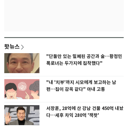
핫뉴스
"단둘만 있는 밀폐된 공간과 술…황정민
폭로녀는 두가지에 집착했다"
"내 '치부'까지 시모에게 보고하는 남
편…집이 감옥 같다" 아내 고통
서장훈, 28억에 산 강남 건물 450억 내놨
다…세후 차익 280억 '잭팟'