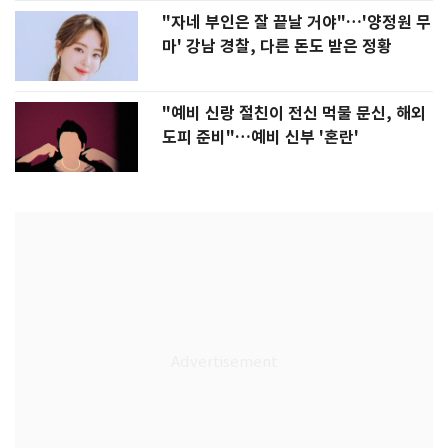
"자네 부인은 잘 끝날 거야"…'양정원 무
마' 강남 경찰, 다른 돈도 받은 정황
"예비 신랑 절친이 전신 먹물 문신, 해외
도피 준비"…예비 신부 '혼란'