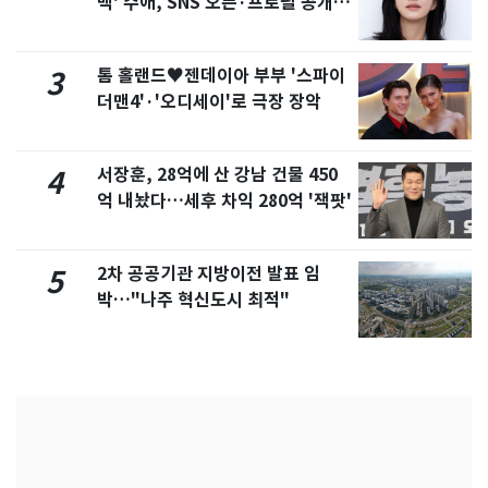
백' 수애, SNS 오픈·프로필 공개
화제
톰 홀랜드♥젠데이아 부부 '스파이
3
더맨4'·'오디세이'로 극장 장악
서장훈, 28억에 산 강남 건물 450
4
억 내놨다…세후 차익 280억 '잭팟'
2차 공공기관 지방이전 발표 임
5
박…"나주 혁신도시 최적"