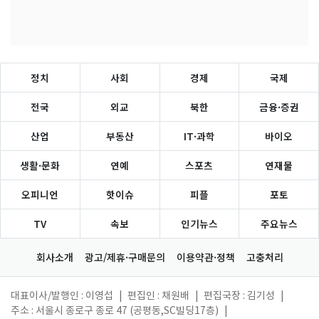
정치
사회
경제
국제
전국
외교
북한
금융·증권
산업
부동산
IT·과학
바이오
생활·문화
연예
스포츠
연재물
오피니언
핫이슈
피플
포토
TV
속보
인기뉴스
주요뉴스
회사소개
광고/제휴·구매문의
이용약관·정책
고충처리
대표이사/발행인 : 이영섭
|
편집인 : 채원배
|
편집국장 : 김기성
|
주소 : 서울시 종로구 종로 47 (공평동,SC빌딩17층)
|