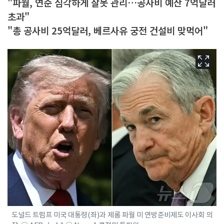
"파월, 연준 심각하게 잘못 관리…공사비 예산 7억달러
초과"
"총 공사비 25억달러, 베르사유 궁전 건설비 맞먹어"
도널드 트럼프 미국 대통령(좌)과 제롬 파월 미 연방준비제도 이사회 의