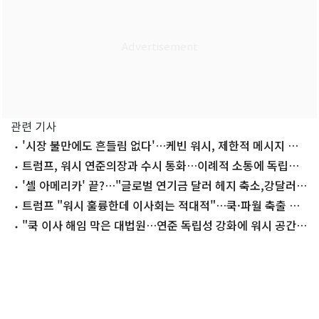
관련 기사
'시장 불만에도 흔들림 없다'…케빈 워시, 제한적 메시지 고
수할 듯
트럼프, 워시 연준의장과 수시 통화…이례적 소통에 독립성
논란
'셀 아메리카' 끝?…"글로벌 연기금 달러 헤지 축소,강달러
힘 받는다"
트럼프 "워시 훌륭한데 이사회는 적대적"…쿡·파월 축출 재
시동
"쿡 이사 해임 막은 대법원…연준 독립성 강화에 워시 공간
커져"