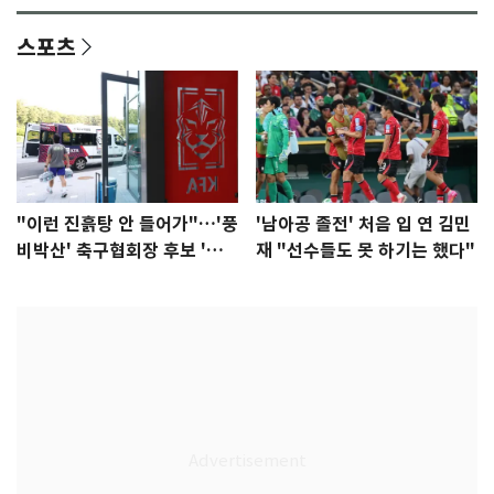
스포츠
"이런 진흙탕 안 들어가"…'풍
'남아공 졸전' 처음 입 연 김민
비박산' 축구협회장 후보 '실
재 "선수들도 못 하기는 했다"
종'