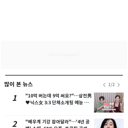
많이 본 뉴스
1
/
2
"10억 버는데 9억 써요?"…삼전男
1
♥닉스女 3:3 단체소개팅 예능 화
제
"배우계 기강 잡아달라"…'4년 공
2