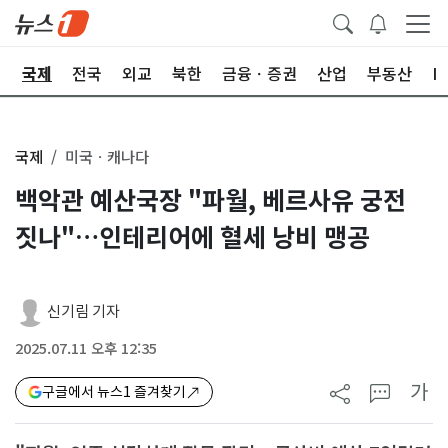
제
국제
전국
외교
북한
금융ㆍ증권
산업
부동산
I
국제
미국ㆍ캐나다
백악관 예산국장 "파월, 베르사유 궁전
짓나"…인테리어에 혈세 낭비 맹공
신기림 기자
2025.07.11 오후 12:35
가
구글에서 뉴스1 즐겨찾기