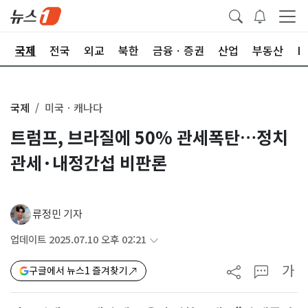
제
국제
전국
외교
북한
금융ㆍ증권
산업
부동산
I
국제
미국ㆍ캐나다
트럼프, 브라질에 50% 관세폭탄…정치
관세·내정간섭 비판론
류정민 기자
업데이트 2025.07.10 오후 02:21
가
구글에서 뉴스1 즐겨찾기