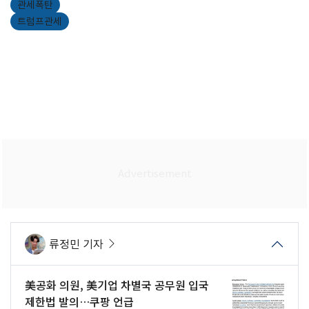
관세폭탄
트럼프관세
류정민 기자
美공화 의원, 美기업 차별국 공무원 입국
제한법 발의…쿠팡 언급