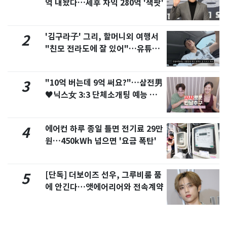
억 내놨다…세후 차익 280억 '잭팟'
'김구라子' 그리, 할머니외 여행서
2
"친모 전라도에 잘 있어"…유튜브
서 언급
"10억 버는데 9억 써요?"…삼전男
3
♥닉스女 3:3 단체소개팅 예능 화
제
에어컨 하루 종일 틀면 전기료 29만
4
원…450kWh 넘으면 '요금 폭탄'
[단독] 더보이즈 선우, 그루비룸 품
5
에 안긴다…앳에어리어와 전속계약