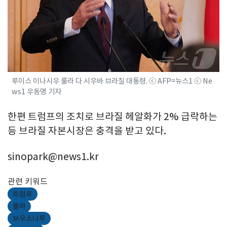
루이스 이나시우 룰라 다 시우바 브라질 대통령. ⓒ AFP=뉴스1 ⓒ Ne
ws1 우동명 기자
한편 트럼프의 조치로 브라질 헤알화가 2% 급락하는
등 브라질 자본시장은 충격을 받고 있다.
sinopark@news1.kr
관련 키워드
트럼프
룰라
보우소나루