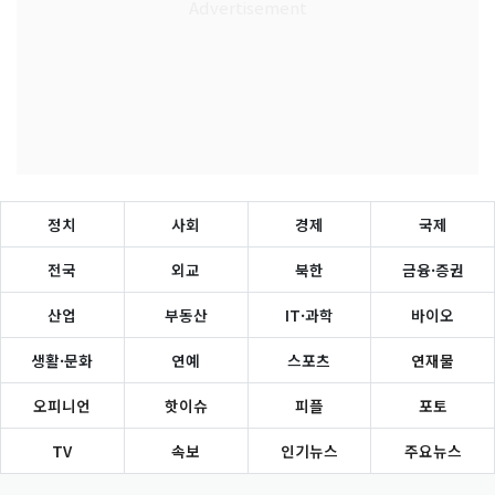
정치
사회
경제
국제
전국
외교
북한
금융·증권
산업
부동산
IT·과학
바이오
생활·문화
연예
스포츠
연재물
오피니언
핫이슈
피플
포토
TV
속보
인기뉴스
주요뉴스