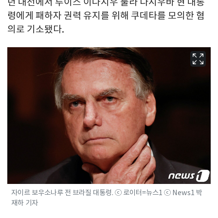
년 대선에서 루이스 이나시우 룰라 다시우바 현 대통
령에게 패하자 권력 유지를 위해 쿠데타를 모의한 혐
의로 기소됐다.
자이르 보우소나루 전 브라질 대통령. ⓒ 로이터=뉴스1 ⓒ News1 박
재하 기자