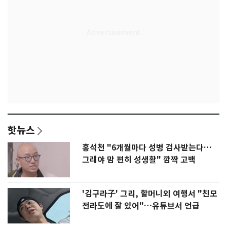
핫뉴스
홍석천 "6개월마다 성병 검사받는다…
그래야 맘 편히 성생활" 깜짝 고백
'김구라子' 그리, 할머니외 여행서 "친모
전라도에 잘 있어"…유튜브서 언급