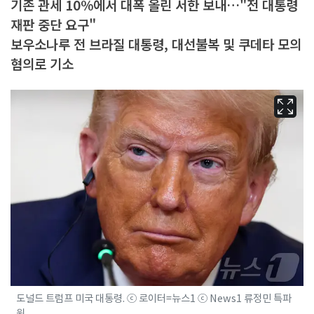
기존 관세 10%에서 대폭 올린 서한 보내…"전 대통령
재판 중단 요구"
보우소나루 전 브라질 대통령, 대선불복 및 쿠데타 모의
혐의로 기소
도널드 트럼프 미국 대통령. ⓒ 로이터=뉴스1 ⓒ News1 류정민 특파
원