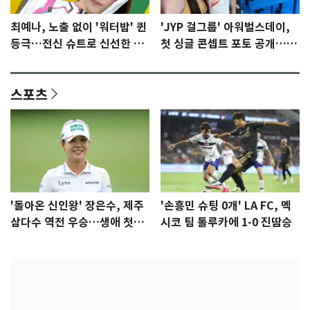
최예나, 노출 없이 '워터밤' 퀸
'JYP 걸그룹' 아워벌스데이,
등극…전신 슈트로 신선한 충
첫 싱글 콘셉트 포토 공개…청
격 [N샷]
량·키치
스포츠
'돌아온 신인왕' 장은수, 제주
'손흥민 슈팅 0개' LA FC, 멕
삼다수 역전 우승…생애 첫승
시코 팀 톨루카에 1-0 진땀승
감격