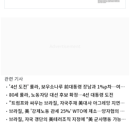
관련 기사
'4선 도전' 룰라, 보우소나루 前대통령 장남과 1%p차…여론
조사
80세 룰라, 노동자당 대선 후보 확정…4선 대통령 도전
"트럼프와 싸우는 브라질, 자국주재 美대사 아그레망 지연
중"
브라질, 美 '강제노동 관세 25%' WTO에 제소…양자협의 요
청
브라질, 자국 갱단의 美테러조직 지정에 "美 군사행동 가능
성"