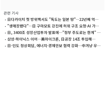
관련 기사
日다카이치 첫 방위백서도 "독도는 일본 땅"…22년째 억지
주장
"생매장됐다"…日 구마모토 강진에 허위 구조 요청·AI 가짜
영상 확산
日, 3400조 성장산업투자 발표에…"정부 주도로는 한계" 비
판론
삼성·하이닉스 이어…美마이크론, 日공장 14조 투입해
HBM 증설
日-인도 정상회담, 에너지·경제안보 협력 강화…中겨냥 우려
공유