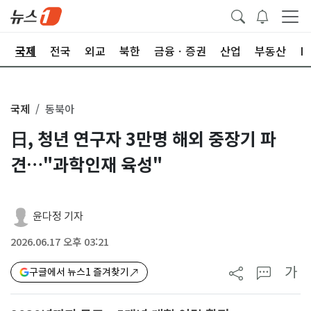
제
국제
전국
외교
북한
금융ㆍ증권
산업
부동산
I
국제
동북아
日, 청년 연구자 3만명 해외 중장기 파
견…"과학인재 육성"
윤다정 기자
2026.06.17 오후 03:21
가
구글에서 뉴스1 즐겨찾기