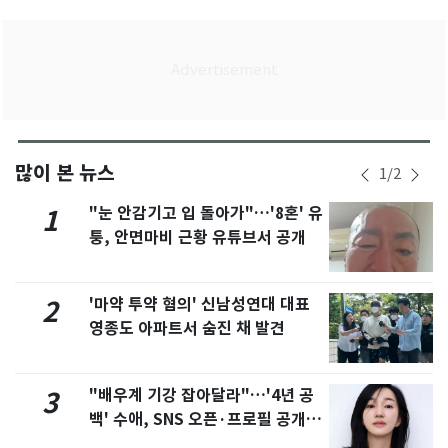
많이 본 뉴스
1
/
2
"눈 안감기고 입 돌아가"…'8혼' 유
1
퉁, 안면마비 근황 유튜브서 공개
'마약 투약 혐의' 신남성연대 대표
2
영종도 아파트서 숨진 채 발견
"배우계 기강 잡아달라"…'4년 공
3
백' 수애, SNS 오픈·프로필 공개
화제