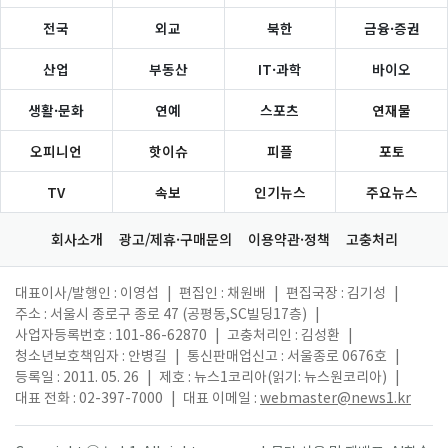
전국
외교
북한
금융·증권
산업
부동산
IT·과학
바이오
생활·문화
연예
스포츠
연재물
오피니언
핫이슈
피플
포토
TV
속보
인기뉴스
주요뉴스
회사소개
광고/제휴·구매문의
이용약관·정책
고충처리
대표이사/발행인 : 이영섭
|
편집인 : 채원배
|
편집국장 : 김기성
|
주소 : 서울시 종로구 종로 47 (공평동,SC빌딩17층)
|
사업자등록번호 : 101-86-62870
|
고충처리인 : 김성환
|
청소년보호책임자 : 안병길
|
통신판매업신고 : 서울종로 0676호
|
등록일 : 2011. 05. 26
|
제호 : 뉴스1코리아(읽기: 뉴스원코리아)
|
대표 전화 : 02-397-7000
|
대표 이메일 :
webmaster@news1.kr