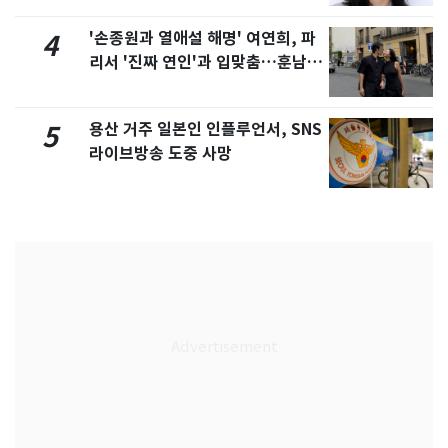
'손종원과 열애설 해명' 여연희, 파
4
리서 '진짜 연인'과 입맞춤…훈남이
네 [N샷]
용산 거주 일본인 인플루언서, SNS
5
라이브방송 도중 사망