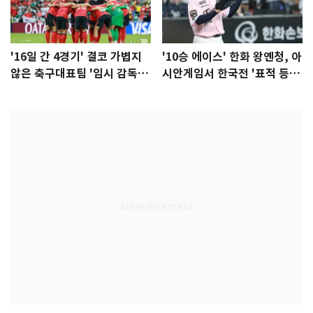
'16일 간 4경기' 결코 가볍지
'10승 에이스' 한화 왕옌청, 아
않은 축구대표팀 '임시 감독'
시안게임서 한국전 '표적 등
무게
판' 가능성