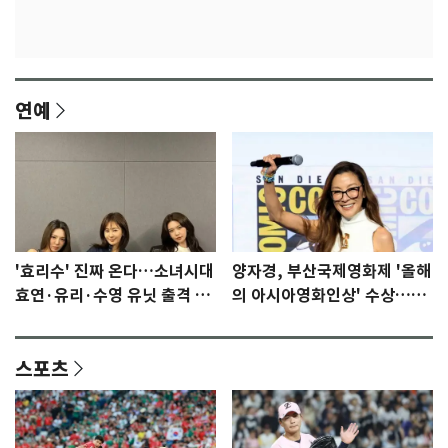
연예
'효리수' 진짜 온다…소녀시대
양자경, 부산국제영화제 '올해
효연·유리·수영 유닛 출격 [N
의 아시아영화인상' 수상…15
이슈]
년만에 부산 온다
스포츠