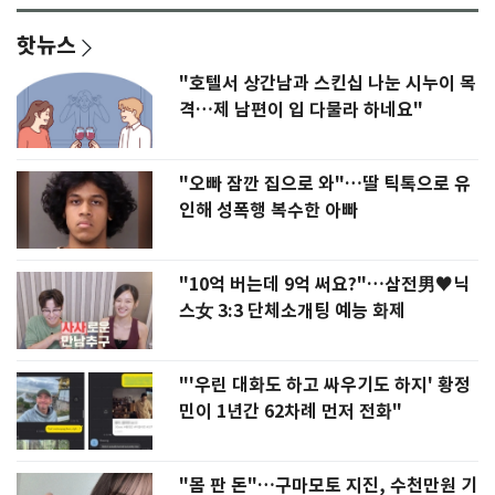
핫뉴스
"호텔서 상간남과 스킨십 나눈 시누이 목
격…제 남편이 입 다물라 하네요"
"오빠 잠깐 집으로 와"…딸 틱톡으로 유
인해 성폭행 복수한 아빠
"10억 버는데 9억 써요?"…삼전男♥닉
스女 3:3 단체소개팅 예능 화제
"'우린 대화도 하고 싸우기도 하지' 황정
민이 1년간 62차례 먼저 전화"
"몸 판 돈"…구마모토 지진, 수천만원 기