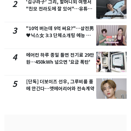
'김구라子' 그리, 할머니외 여행서
2
"친모 전라도에 잘 있어"…유튜브
서 언급
"10억 버는데 9억 써요?"…삼전男
3
♥닉스女 3:3 단체소개팅 예능 화
제
에어컨 하루 종일 틀면 전기료 29만
4
원…450kWh 넘으면 '요금 폭탄'
[단독] 더보이즈 선우, 그루비룸 품
5
에 안긴다…앳에어리어와 전속계약