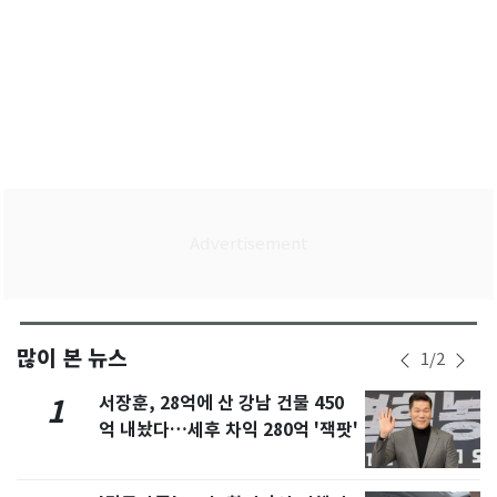
많이 본 뉴스
1
/
2
서장훈, 28억에 산 강남 건물 450
1
억 내놨다…세후 차익 280억 '잭팟'