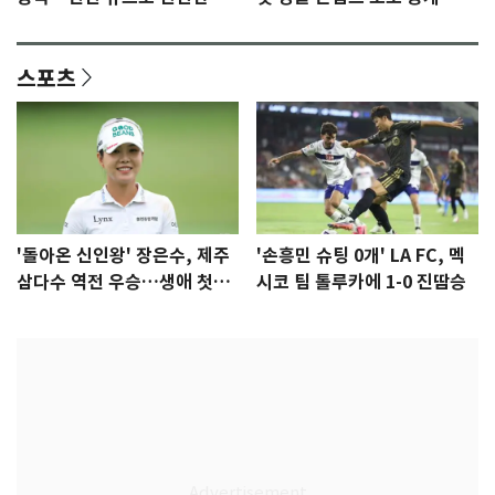
격 [N샷]
량·키치
스포츠
'돌아온 신인왕' 장은수, 제주
'손흥민 슈팅 0개' LA FC, 멕
삼다수 역전 우승…생애 첫승
시코 팀 톨루카에 1-0 진땀승
감격