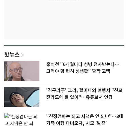
핫뉴스
홍석천 "6개월마다 성병 검사받는다…
그래야 맘 편히 성생활" 깜짝 고백
'김구라子' 그리, 할머니외 여행서 "친모
전라도에 잘 있어"…유튜브서 언급
"친정엄마는 되고 시댁은 안 되냐"…3대
가족 여행 다녀오자, 시모 '발끈'