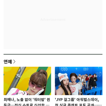
연예
최예나, 노출 없이 '워터밤' 퀸
'JYP 걸그룹' 아워벌스데이,
등극…전신 슈트로 신선한 충
첫 싱글 콘셉트 포토 공개…청