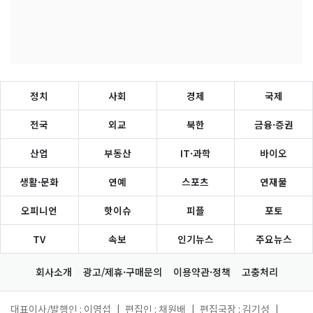
정치
사회
경제
국제
전국
외교
북한
금융·증권
산업
부동산
IT·과학
바이오
생활·문화
연예
스포츠
연재물
오피니언
핫이슈
피플
포토
TV
속보
인기뉴스
주요뉴스
회사소개
광고/제휴·구매문의
이용약관·정책
고충처리
대표이사/발행인 : 이영섭
|
편집인 : 채원배
|
편집국장 : 김기성
|