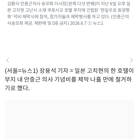
김황식 안중근의사 숭모회 이사장(왼쪽 다섯 번째)이 지난 6일 오후 일
본 고치현 고난시 소재 쿠로시오 호텔 부지에 건립된 '한일우호 동양평
화' 석비 제막식에 참석, 참가자들과 제막행사를 하고 있다. (안중근의
사숭모회 제공. 재판매 및 DB 금지) 2026.6.7 ⓒ 뉴스1
(서울=뉴스1) 장용석 기자 = 일본 고치현의 한 호텔이
부지 내 안중근 의사 기념비를 제막 나흘 만에 철거하
기로 했다.