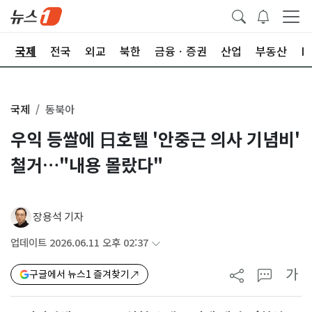
제
국제
전국
외교
북한
금융ㆍ증권
산업
부동산
I
국제
동북아
우익 등쌀에 日호텔 '안중근 의사 기념비'
철거…"내용 몰랐다"
장용석 기자
업데이트 2026.06.11 오후 02:37
가
구글에서 뉴스1 즐겨찾기