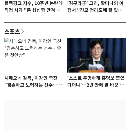
블랙핑크 지수, 10주년 논란에
'김구라子' 그리, 할머니외 여
직접 사과 "큰 섭섭함 안겨 미
행서 "친모 전라도에 잘 있
안"
어"…유튜브서 언급
스포츠
시메오네 감독, 이강인 극찬
'스스로 투명하게 홍명보 뽑았
"겸손하고 노력하는 선수…좋
다더니'…2년 만에 말 바꾼 이
은 첫인상"
임생