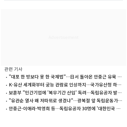
관련 기사
"대포 한 방보다 못 한 국제법"…日서 돌아온 안중근 유묵 공
개된다
K-유산 세계화부터 궁능 관람료 인상까지…국가유산청 하반
기 업무보고
보훈부 "민간기업에 '복무기간 산입' 독려…독립유공자 발굴
·포상 확대"
"유관순 열사 왜 저따위로 생겼냐"…광복절 앞 독립운동가
조롱 '분노'
안중근·이애라·박영희 등…독립유공자 30명에 '대한민국 명
예여권'