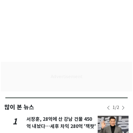
많이 본 뉴스
1
/
2
서장훈, 28억에 산 강남 건물 450
1
억 내놨다…세후 차익 280억 '잭팟'