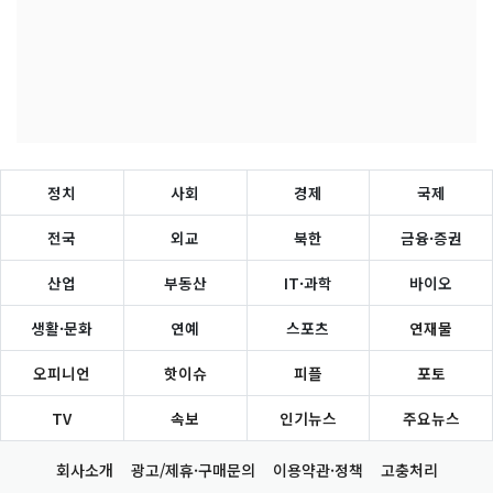
정치
사회
경제
국제
전국
외교
북한
금융·증권
산업
부동산
IT·과학
바이오
생활·문화
연예
스포츠
연재물
오피니언
핫이슈
피플
포토
TV
속보
인기뉴스
주요뉴스
회사소개
광고/제휴·구매문의
이용약관·정책
고충처리