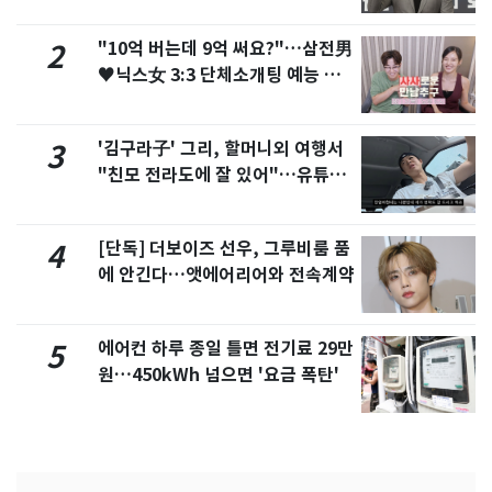
"10억 버는데 9억 써요?"…삼전男
2
♥닉스女 3:3 단체소개팅 예능 화
제
'김구라子' 그리, 할머니외 여행서
3
"친모 전라도에 잘 있어"…유튜브
서 언급
[단독] 더보이즈 선우, 그루비룸 품
4
에 안긴다…앳에어리어와 전속계약
에어컨 하루 종일 틀면 전기료 29만
5
원…450kWh 넘으면 '요금 폭탄'