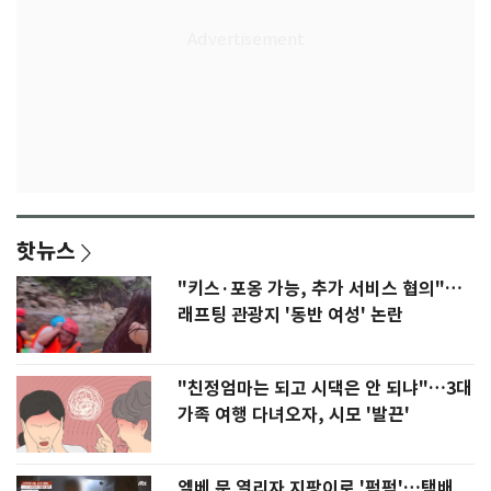
핫뉴스
"키스·포옹 가능, 추가 서비스 협의"…
래프팅 관광지 '동반 여성' 논란
"친정엄마는 되고 시댁은 안 되냐"…3대
가족 여행 다녀오자, 시모 '발끈'
엘베 문 열리자 지팡이로 '퍽퍽'…택배