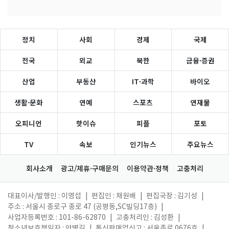
정치
사회
경제
국제
전국
외교
북한
금융·증권
산업
부동산
IT·과학
바이오
생활·문화
연예
스포츠
연재물
오피니언
핫이슈
피플
포토
TV
속보
인기뉴스
주요뉴스
회사소개
광고/제휴·구매문의
이용약관·정책
고충처리
대표이사/발행인 : 이영섭
|
편집인 : 채원배
|
편집국장 : 김기성
|
주소 : 서울시 종로구 종로 47 (공평동,SC빌딩17층)
|
사업자등록번호 : 101-86-62870
|
고충처리인 : 김성환
|
청소년보호책임자 : 안병길
|
통신판매업신고 : 서울종로 0676호
|