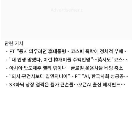
관련 기사
FT "증시 띄우려던 李대통령…코스피 폭락에 정치적 부메
랑"
"내 인생 망했다, 이런 韓개미들 수백만명"…英서도 '코스피
악몽' 집중 조명
아시아 반도체주 랠리 꺾이나…글로벌 운용사들 베팅 축소
"의사·판검사보다 칩엔지니어"…FT "AI, 한국사회 성공공
식 바꿔"
SK하닉 상장 점찍은 월가 큰손들…오픈AI 출신 헤지펀드도
'인수'