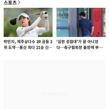
스포츠
박민지, 제주삼다수 2R 공동 2
'심판 성접대'가 끝 아니었
위 도약…통산 최다 21승 신기
다…축구협회장 출장에 부인
록 도전
3회 동반 '펑펑'