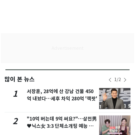
많이 본 뉴스
1
/
2
서장훈, 28억에 산 강남 건물 450
1
억 내놨다…세후 차익 280억 '잭팟'
"10억 버는데 9억 써요?"…삼전男
2
♥닉스女 3:3 단체소개팅 예능 화
제