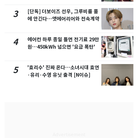
[단독] 더보이즈 선우, 그루비룸 품
3
에 안긴다…앳에어리어와 전속계약
에어컨 하루 종일 틀면 전기료 29만
4
원…450kWh 넘으면 '요금 폭탄'
'효리수' 진짜 온다…소녀시대 효연
5
·유리·수영 유닛 출격 [N이슈]