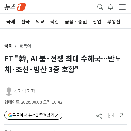
제
국제
전국
외교
북한
금융ㆍ증권
산업
부동산
I
국제
동북아
FT "韓, AI 붐·전쟁 최대 수혜국…반도
체·조선·방산 3중 호황"
신기림 기자
업데이트 2026.06.08 오전 10:42
가
구글에서 뉴스1 즐겨찾기