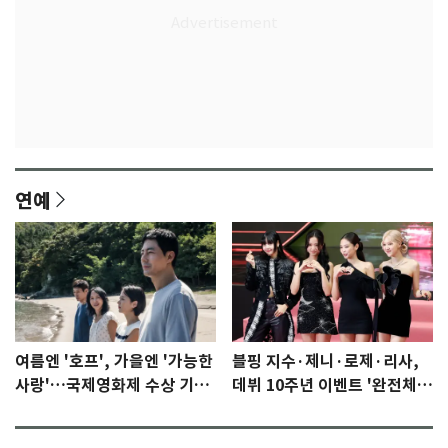
연예
여름엔 '호프', 가을엔 '가능한
블핑 지수·제니·로제·리사,
사랑'…국제영화제 수상 기대
데뷔 10주년 이벤트 '완전체'
감 [N이슈]
참석 확정…기대감 UP