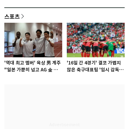
이슈]
년만에 부산 온다
스포츠
'역대 최고 멤버' 육상 男 계주
'16일 간 4경기' 결코 가볍지
"일본 가뿐히 넘고 AG 金 따겠
않은 축구대표팀 '임시 감독'
다"
무게