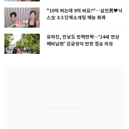
"10억 버는데 9억 써요?"…삼전男♥닉
스女 3:3 단체소개팅 예능 화제
유하진, 민낯도 반짝반짝…'14세 연상
예비남편' 강균성이 반한 청순 미모