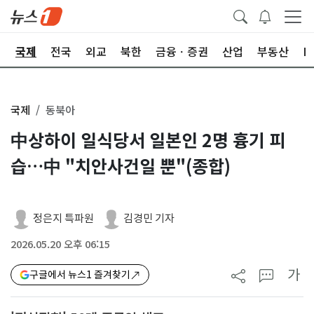
제
국제
전국
외교
북한
금융ㆍ증권
산업
부동산
I
국제
동북아
中상하이 일식당서 일본인 2명 흉기 피
습…中 "치안사건일 뿐"(종합)
정은지 특파원
김경민 기자
2026.05.20 오후 06:15
가
구글에서 뉴스1 즐겨찾기