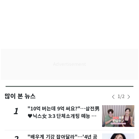
많이 본 뉴스
1
/
2
"10억 버는데 9억 써요?"…삼전男
1
♥닉스女 3:3 단체소개팅 예능 화
제
"배우계 기강 잡아달라"…'4년 공