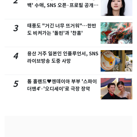
2
백' 수애, SNS 오픈·프로필 공개
화제
태풍도 "거긴 너무 뜨거워"…한반
3
도 비켜가는 '돌핀'과 '찬홈'
용산 거주 일본인 인플루언서, SNS
4
라이브방송 도중 사망
톰 홀랜드♥젠데이아 부부 '스파이
5
더맨4'·'오디세이'로 극장 장악