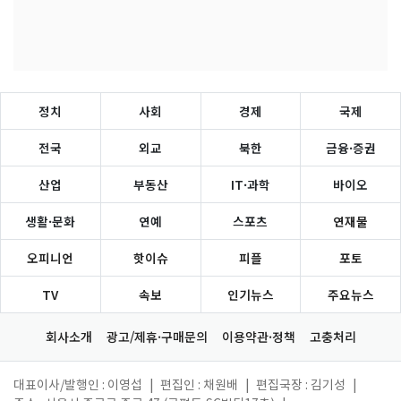
정치
사회
경제
국제
전국
외교
북한
금융·증권
산업
부동산
IT·과학
바이오
생활·문화
연예
스포츠
연재물
오피니언
핫이슈
피플
포토
TV
속보
인기뉴스
주요뉴스
회사소개
광고/제휴·구매문의
이용약관·정책
고충처리
대표이사/발행인 : 이영섭
|
편집인 : 채원배
|
편집국장 : 김기성
|