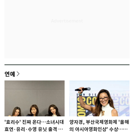
연예
'효리수' 진짜 온다…소녀시대
양자경, 부산국제영화제 '올해
효연·유리·수영 유닛 출격 [N
의 아시아영화인상' 수상…15