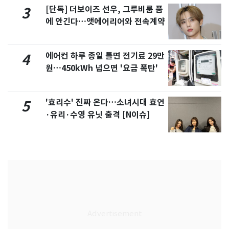
[단독] 더보이즈 선우, 그루비룸 품
3
에 안긴다…앳에어리어와 전속계약
에어컨 하루 종일 틀면 전기료 29만
4
원…450kWh 넘으면 '요금 폭탄'
'효리수' 진짜 온다…소녀시대 효연
5
·유리·수영 유닛 출격 [N이슈]