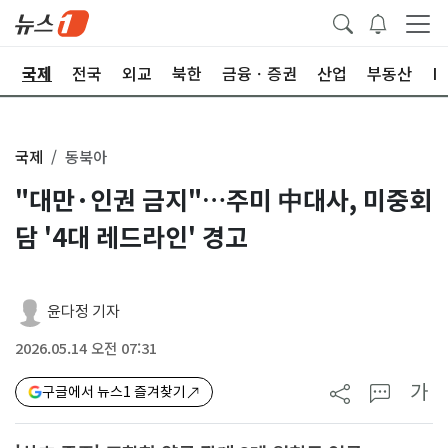
제
국제
전국
외교
북한
금융ㆍ증권
산업
부동산
I
국제
동북아
"대만·인권 금지"…주미 中대사, 미중회
담 '4대 레드라인' 경고
윤다정 기자
2026.05.14 오전 07:31
가
구글에서 뉴스1 즐겨찾기