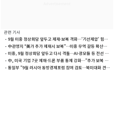
관련 기사
9월 미중 정상회담 앞두고 제재·보복 격화…'기선제압' 힘겨
루기?
中관영지 "美가 추가 제재시 보복"…미중 무역 갈등 확산은
제한적
미중, 9월 정상회담 앞두고 다시 격돌…AI·광모듈 등 전선 확
대
中, 미국 기업 7곳 제재·드론 부품 통제 강화…"추가 보복 가
능"(종합)
통일부 "9월 러시아 동방경제포럼 참여 검토…북미대화 견
인"