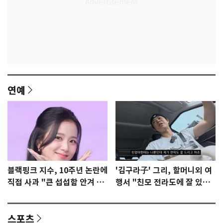
연예
블랙핑크 지수, 10주년 논란에
'김구라子' 그리, 할머니외 여
직접 사과 "큰 섭섭함 안겨 미
행서 "친모 전라도에 잘 있
안"
어"…유튜브서 언급
스포츠