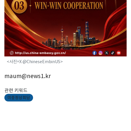
<사진=X @ChineseEmbinUS>
maum@news1.kr
관련 키워드
미중정상회담