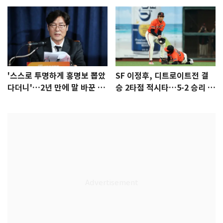
'스스로 투명하게 홍명보 뽑았
SF 이정후, 디트로이트전 결
다더니'…2년 만에 말 바꾼 이
승 2타점 적시타…5-2 승리 견
임생
인