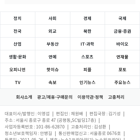
정치
사회
경제
국제
전국
외교
북한
금융·증권
산업
부동산
IT·과학
바이오
생활·문화
연예
스포츠
연재물
오피니언
핫이슈
피플
포토
TV
속보
인기뉴스
주요뉴스
회사소개
광고/제휴·구매문의
이용약관·정책
고충처리
대표이사/발행인 : 이영섭
|
편집인 : 채원배
|
편집국장 : 김기성
|
주소 : 서울시 종로구 종로 47 (공평동,SC빌딩17층)
|
사업자등록번호 : 101-86-62870
|
고충처리인 : 김성환
|
청소년보호책임자 : 안병길
|
통신판매업신고 : 서울종로 0676호
|
등록일 : 2011. 05. 26
|
제호 : 뉴스1코리아(읽기: 뉴스원코리아)
|