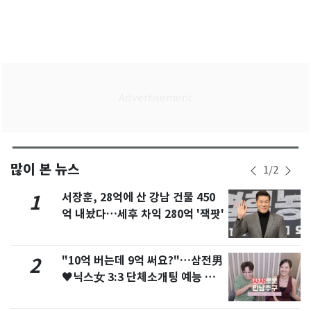
많이 본 뉴스
1
/
2
서장훈, 28억에 산 강남 건물 450
1
억 내놨다…세후 차익 280억 '잭팟'
"10억 버는데 9억 써요?"…삼전男
2
♥닉스女 3:3 단체소개팅 예능 화
제