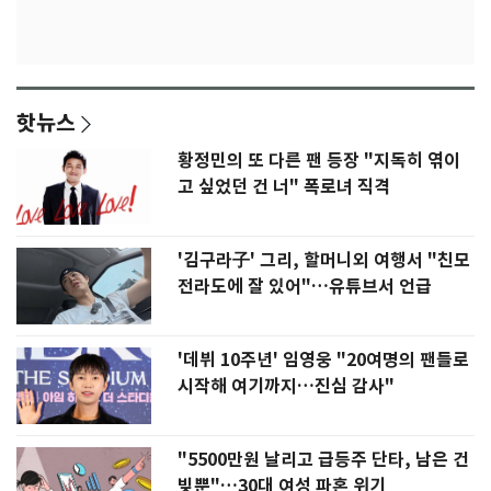
핫뉴스
황정민의 또 다른 팬 등장 "지독히 엮이
고 싶었던 건 너" 폭로녀 직격
'김구라子' 그리, 할머니외 여행서 "친모
전라도에 잘 있어"…유튜브서 언급
'데뷔 10주년' 임영웅 "20여명의 팬들로
시작해 여기까지…진심 감사"
"5500만원 날리고 급등주 단타, 남은 건
빚뿐"…30대 여성 파혼 위기