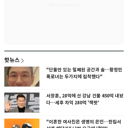
핫뉴스
"단둘만 있는 밀폐된 공간과 술…황정민
폭로녀는 두가지에 집착했다"
서장훈, 28억에 산 강남 건물 450억 내놨
다…세후 차익 280억 '잭팟'
"이혼한 여사친은 생명의 은인…한집서