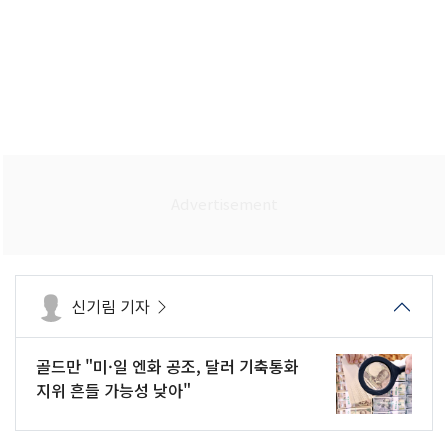
신기림 기자
골드만 "미·일 엔화 공조, 달러 기축통화
지위 흔들 가능성 낮아"