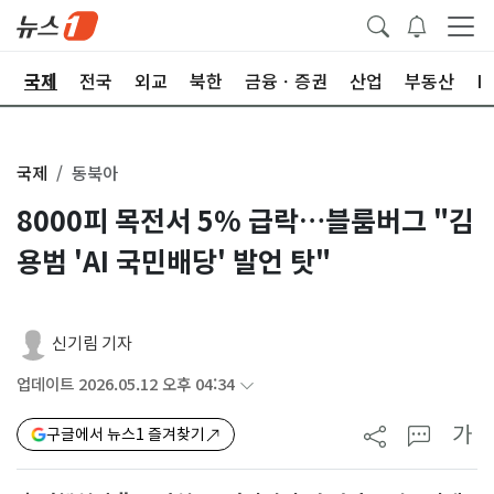
제
국제
전국
외교
북한
금융ㆍ증권
산업
부동산
I
국제
동북아
8000피 목전서 5% 급락…블룸버그 "김
용범 'AI 국민배당' 발언 탓"
신기림 기자
업데이트 2026.05.12 오후 04:34
가
구글에서 뉴스1 즐겨찾기