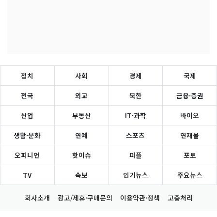
정치
사회
경제
국제
전국
외교
북한
금융·증권
산업
부동산
IT·과학
바이오
생활·문화
연예
스포츠
연재물
오피니언
핫이슈
피플
포토
TV
속보
인기뉴스
주요뉴스
회사소개
광고/제휴·구매문의
이용약관·정책
고충처리