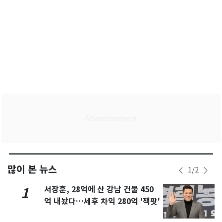
많이 본 뉴스
1
/
2
서장훈, 28억에 산 강남 건물 450
1
억 내놨다…세후 차익 280억 '잭팟'