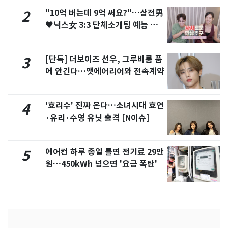
"10억 버는데 9억 써요?"…삼전男
2
♥닉스女 3:3 단체소개팅 예능 화
제
[단독] 더보이즈 선우, 그루비룸 품
3
에 안긴다…앳에어리어와 전속계약
'효리수' 진짜 온다…소녀시대 효연
4
·유리·수영 유닛 출격 [N이슈]
에어컨 하루 종일 틀면 전기료 29만
5
원…450kWh 넘으면 '요금 폭탄'