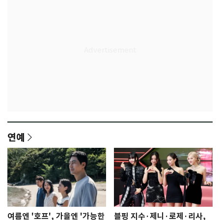
연예
여름엔 '호프', 가을엔 '가능한
블핑 지수·제니·로제·리사,