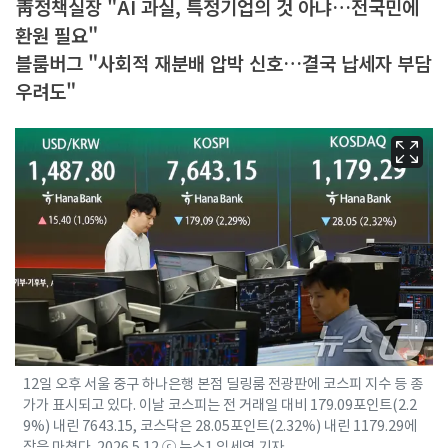
靑정책실장 "AI 과실, 특정기업의 것 아냐…전국민에
환원 필요"
블룸버그 "사회적 재분배 압박 신호…결국 납세자 부담
우려도"
12일 오후 서울 중구 하나은행 본점 딜링룸 전광판에 코스피 지수 등 종
가가 표시되고 있다. 이날 코스피는 전 거래일 대비 179.09포인트(2.2
9%) 내린 7643.15, 코스닥은 28.05포인트(2.32%) 내린 1179.29에
장을 마쳤다. 2026.5.12 ⓒ 뉴스1 임세영 기자