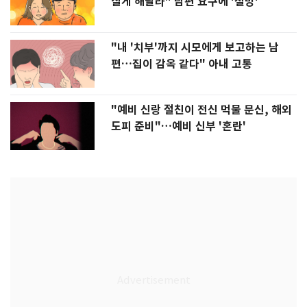
살게 해달라" 남편 요구에 '절망'
"내 '치부'까지 시모에게 보고하는 남
편…집이 감옥 같다" 아내 고통
"예비 신랑 절친이 전신 먹물 문신, 해외
도피 준비"…예비 신부 '혼란'