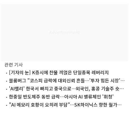
관련 기사
[기자의 눈] K증시에 찬물 끼얹은 단일종목 레버리지
블룸버그 "코스피 급락에 대외신뢰 흔들…'투자 힘든 시장'
인식"
'AI랠리' 한국서 빠지고 중국으로…외국인, 홍콩 기술주 숏
청산
한중일 반도체주 동반 급락…아시아 AI 밸류체인 '휘청'
"AI 메모리 호황이 오히려 부담"…SK하이닉스 향한 월가의
시선