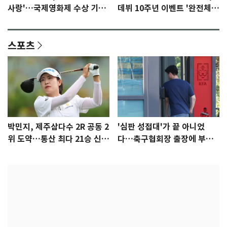
사랑'…국제영화제 수상 기대
데뷔 10주년 이벤트 '완전체'
감 [N이슈]
참석 확정…기대감 UP
스포츠
박민지, 제주삼다수 2R 공동 2
'심판 성접대'가 끝 아니었
위 도약…통산 최다 21승 신기
다…축구협회장 출장에 부인
록 도전
3회 동반 '펑펑'