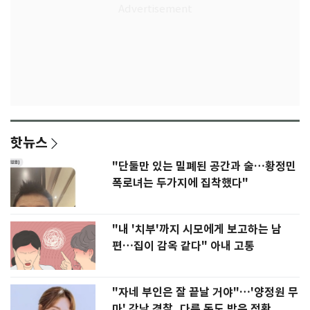
핫뉴스
"단둘만 있는 밀폐된 공간과 술…황정민
폭로녀는 두가지에 집착했다"
"내 '치부'까지 시모에게 보고하는 남
편…집이 감옥 같다" 아내 고통
"자네 부인은 잘 끝날 거야"…'양정원 무
마' 강남 경찰, 다른 돈도 받은 정황