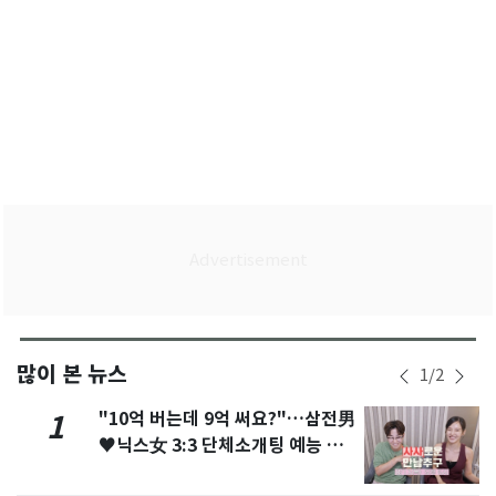
많이 본 뉴스
1
/
2
"10억 버는데 9억 써요?"…삼전男
1
♥닉스女 3:3 단체소개팅 예능 화
제