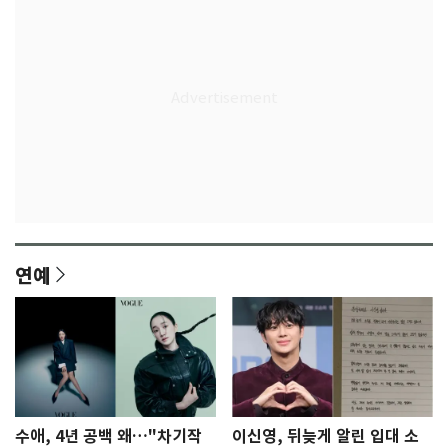
연예
수애, 4년 공백 왜…"차기작
이신영, 뒤늦게 알린 입대 소