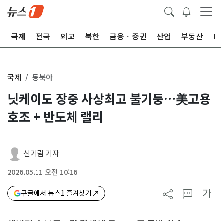
제
국제
전국
외교
북한
금융ㆍ증권
산업
부동산
I
국제
동북아
닛케이도 장중 사상최고 불기둥…美고용
호조 + 반도체 랠리
신기림 기자
2026.05.11 오전 10:16
가
구글에서 뉴스1 즐겨찾기