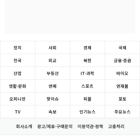
정치
사회
경제
국제
전국
외교
북한
금융·증권
산업
부동산
IT·과학
바이오
생활·문화
연예
스포츠
연재물
오피니언
핫이슈
피플
포토
TV
속보
인기뉴스
주요뉴스
회사소개
광고/제휴·구매문의
이용약관·정책
고충처리