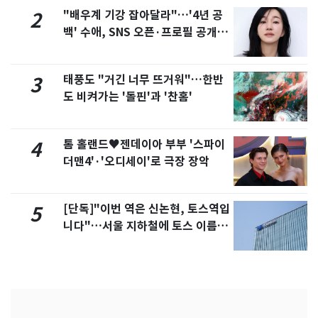
"배우계 기강 잡아달라"…'4년 공
2
백' 수애, SNS 오픈·프로필 공개
화제
태풍도 "거긴 너무 뜨거워"…한반
3
도 비켜가는 '돌핀'과 '찬홈'
톰 홀랜드♥젠데이아 부부 '스파이
4
더맨4'·'오디세이'로 극장 장악
[단독]"이번 역은 신논현, 토스역입
5
니다"…서울 지하철에 토스 이름
새겼다