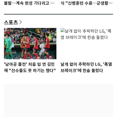
불발…계속 편성 기다리고 있
식 "신병훈련 수료…군생활
다"
집중"
스포츠
'남아공 졸전' 처음 입 연 김민
날개 없이 추락하던 LG, '폭염
재 "선수들도 못 하기는 했다"
브레이크'에 한숨 돌렸다