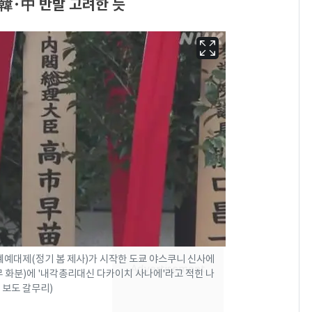
韓·中 반발 고려한 듯
'도경완♥' 장윤정, 앞
6
머리 자르고 어려졌다…
근황 공개 [N샷]
계예대제(정기 봄 제사)가 시작한 도쿄 야스쿠니 신사에
회춘실험 억만장자, '여
7
 화분)에 '내각총리대신 다카이치 사나에'라고 적힌 나
 보도 갈무리)
친 생리혈' 냉동고 보
관…"자궁 내부 궁금