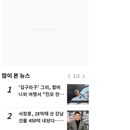
서울
32
℃
부산
29
℃
대구
31
℃
인천
34
℃
광주
33
℃
대전
30
℃
울산
28
℃
많이 본 뉴스
1
/
2
강릉
24
℃
'김구라子' 그리, 할머
'도경완♥' 
1
6
니외 여행서 "친모 전라
머리 자르고
제주
32
℃
도에 잘 있어"…유튜브
근황 공개 [
서 언급
서장훈, 28억에 산 강남
회춘실험 억만
2
7
건물 450억 내놨다…세
친 생리혈' 냉동고 보
후 차익 280억 '잭팟'
관…"자궁 