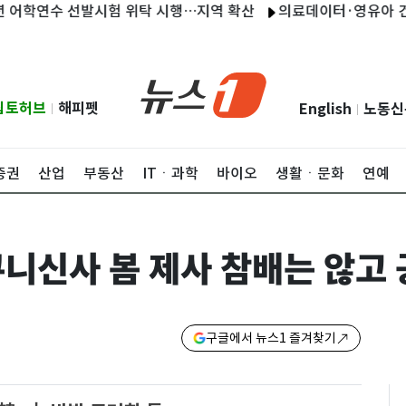
학연수 선발시험 위탁 시행…지역 확산
의료데이터·영유아 건강관리 
립토허브
해피펫
English
노동신
|
|
증권
산업
부동산
ITㆍ과학
바이오
생활ㆍ문화
연예
니신사 봄 제사 참배는 않고 
구글에서 뉴스1 즐겨찾기