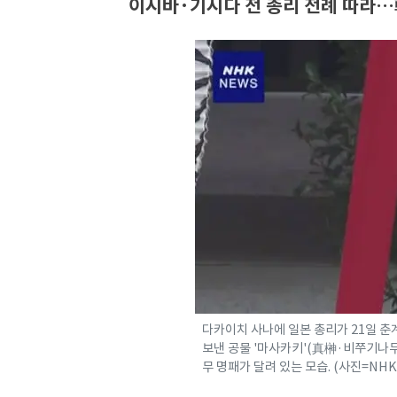
이시바·기시다 전 총리 전례 따라…
다카이치 사나에 일본 총리가 21일 춘
보낸 공물 '마사카키'(真榊·비쭈기나무
무 명패가 달려 있는 모습. (사진=NHK