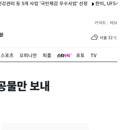
등 5개 사업 '국민체감 우수사업' 선정
한미, UFS서 '진화하는
커넥트
제보
|
제주
32
℃
문
서울
32
℃
부산
29
℃
스포츠
오피니언
피플
포토
TV
대구
31
℃
인천
34
℃
공물만 보내
광주
33
℃
대전
30
℃
울산
28
℃
강릉
24
℃
제주
32
℃