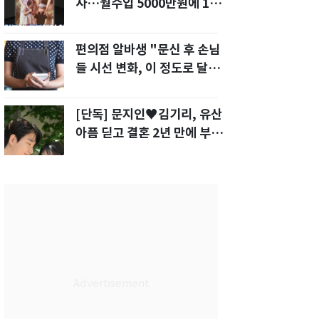
사…월수입 5000만원에 100
평대 집" 금수저 고백
편의점 알바생 "문신 후 손님
들 시선 변화, 이 정도로 달라
질 줄 몰랐다"
[단독] 문지인♥김기리, 유산
아픔 딛고 결혼 2년 만에 부모
됐다…7일 득남