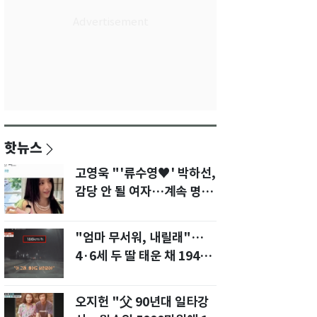
핫뉴스
고영욱 "'류수영♥' 박하선,
감당 안 될 여자…계속 명품
사 나를 것"
"엄마 무서워, 내릴래"…
4·6세 두 딸 태운 채 194
㎞/h 살인 질주[영상]
오지헌 "父 90년대 일타강