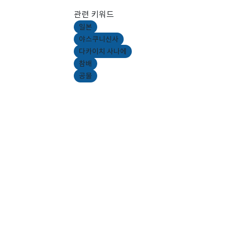
관련 키워드
일본
야스쿠니신사
다카이치 사나에
참배
공물