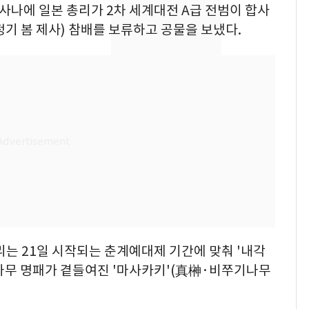
 사나에 일본 총리가 2차 세계대전 A급 전범이 합사
해"
[단독] 경찰, '김부장'
8
기 봄 제사) 참배를 보류하고 공물을 보냈다.
제작사 회장 수사…자본
시장법 위반 의혹
'스스로 투명하게 홍명
9
보 뽑았다더니'…2년 만
에 말 바꾼 이임생
말다툼 하던 40대 친모
10
살해한 10대, 강아지까
지 목졸라 죽였다
리는 21일 시작되는 춘계예대제 기간에 맞춰 '내각
나무 명패가 곁들여진 '마사카키'(真榊·비쭈기나무