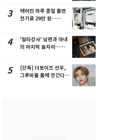
해"
에어컨 하루 종일 틀면
[단독] 경찰,
3
8
전기료 29만 원…
제작사 회장
450kWh 넘으면 '요금
시장법 위반
폭탄'
'일타강사' 남편과 아내
'스스로 투
4
9
의 마지막 술자리…비극
보 뽑았다더
으로 끝나버린 17년
에 말 바꾼 
[단독] 더보이즈 선우,
말다툼 하던 
5
10
그루비룸 품에 안긴다…
살해한 10대
앳에어리어와 전속계약
지 목졸라 