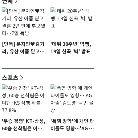
연예
[단독] 문지인♥김기
'데뷔 20주년' 빅뱅,
리, 유산 아픔 딛고 결
19일 신곡 '빅' 발표
혼 2년 만에 부모됐
다…7일 득남
스포츠
'우승 경쟁' KT-삼성,
'폭염 방학'에 개인 타
60승 선착팀은 어
이틀도 영향…'AG 차
디?…KS 직행 확률
출' 김도영·곽빈 울상