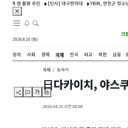
 앱 활용 추진
[인사] 대구한의대
YBM, 연천군 청소년 어
크
2026.8.10 (월)
국제
정치
사회
경제
전국
외교
북한
금융ㆍ
국제
동북아
日다카이치, 야스쿠
가
2026.04.21 오전 08:06