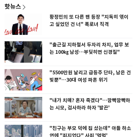
핫뉴스
황정민의 또 다른 팬 등장 "지독히 엮이
고 싶었던 건 너" 폭로녀 직격
"출근길 지하철서 두자리 차지, 업무 보
는 100㎏ 남성…부딪히면 신경질"
"5500만원 날리고 급등주 단타, 남은 건
빚뿐"…30대 여성 파혼 위기
"내가 치매? 혼자 죽겠다"…깜빡깜빡하
는 시모, 검사하라 하자 '발끈'
"친구는 부모 덕에 집 샀는데" 아들 하소
연에 "죄지었다" 사죄 '먹먹'