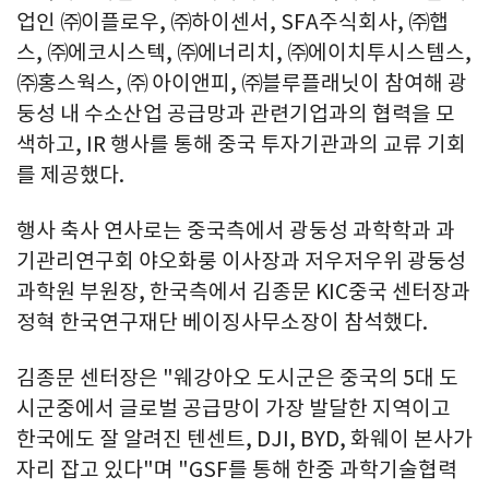
업인 ㈜이플로우, ㈜하이센서, SFA주식회사, ㈜햅
스, ㈜에코시스텍, ㈜에너리치, ㈜에이치투시스템스,
㈜홍스웍스, ㈜ 아이앤피, ㈜블루플래닛이 참여해 광
둥성 내 수소산업 공급망과 관련기업과의 협력을 모
색하고, IR 행사를 통해 중국 투자기관과의 교류 기회
를 제공했다.
행사 축사 연사로는 중국측에서 광둥성 과학학과 과
기관리연구회 야오화룽 이사장과 저우저우위 광둥성
과학원 부원장, 한국측에서 김종문 KIC중국 센터장과
정혁 한국연구재단 베이징사무소장이 참석했다.
김종문 센터장은 "웨강아오 도시군은 중국의 5대 도
시군중에서 글로벌 공급망이 가장 발달한 지역이고
한국에도 잘 알려진 텐센트, DJI, BYD, 화웨이 본사가
자리 잡고 있다"며 "GSF를 통해 한중 과학기술협력