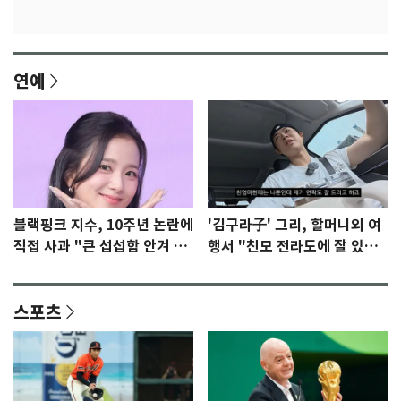
연예
블랙핑크 지수, 10주년 논란에
'김구라子' 그리, 할머니외 여
직접 사과 "큰 섭섭함 안겨 미
행서 "친모 전라도에 잘 있
안"
어"…유튜브서 언급
스포츠