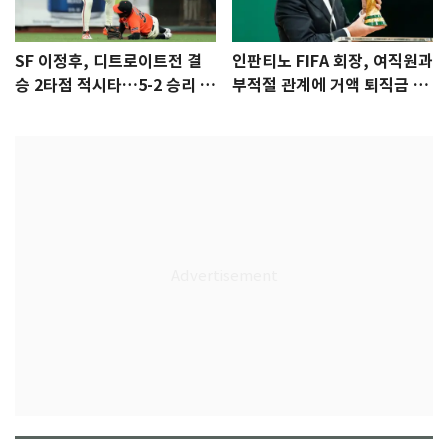
SF 이정후, 디트로이트전 결
인판티노 FIFA 회장, 여직원과
승 2타점 적시타…5-2 승리 견
부적절 관계에 거액 퇴직금 지
인
급 논란