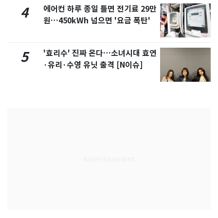
에어컨 하루 종일 틀면 전기료 29만
4
원…450kWh 넘으면 '요금 폭탄'
'효리수' 진짜 온다…소녀시대 효연
5
·유리·수영 유닛 출격 [N이슈]