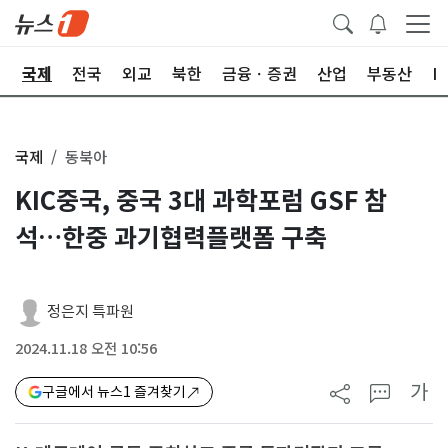
제
국제
전국
외교
북한
금융ㆍ증권
산업
부동산
I
국제
동북아
KIC중국, 중국 3대 과학포럼 GSF 참
석…한중 과기협력플랫폼 구축
정은지 특파원
2024.11.18 오전 10:56
가
구글에서 뉴스1 즐겨찾기