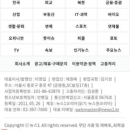
전국
외교
북한
금융·증권
산업
부동산
IT·과학
바이오
생활·문화
연예
스포츠
연재물
오피니언
핫이슈
피플
포토
TV
속보
인기뉴스
주요뉴스
회사소개
광고/제휴·구매문의
이용약관·정책
고충처리
대표이사/발행인 : 이영섭
|
편집인 : 채원배
|
편집국장 : 김기성
|
주소 : 서울시 종로구 종로 47 (공평동,SC빌딩17층)
|
사업자등록번호 : 101-86-62870
|
고충처리인 : 김성환
|
청소년보호책임자 : 안병길
|
통신판매업신고 : 서울종로 0676호
|
등록일 : 2011. 05. 26
|
제호 : 뉴스1코리아(읽기: 뉴스원코리아)
|
대표 전화 : 02-397-7000
|
대표 이메일 :
webmaster@news1.kr
Copyright ⓒ 뉴스1. All rights reserved. 무단 사용 및 재배포, AI학습