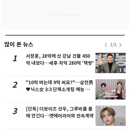
많이 본 뉴스
1
/
2
서장훈, 28억에 산 강남 건물 450
1
억 내놨다…세후 차익 280억 '잭팟'
"10억 버는데 9억 써요?"…삼전男
2
♥닉스女 3:3 단체소개팅 예능 화
제
[단독] 더보이즈 선우, 그루비룸 품
3
에 안긴다…앳에어리어와 전속계약