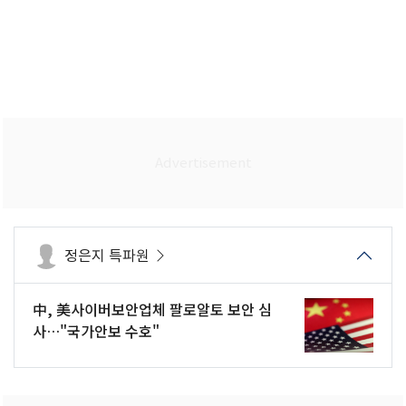
정은지 특파원
中, 美사이버보안업체 팔로알토 보안 심
사…"국가안보 수호"