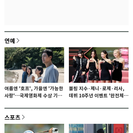
연예
여름엔 '호프', 가을엔 '가능한
블핑 지수·제니·로제·리사,
사랑'…국제영화제 수상 기대
데뷔 10주년 이벤트 '완전체'
감 [N이슈]
참석 확정…기대감 UP
스포츠