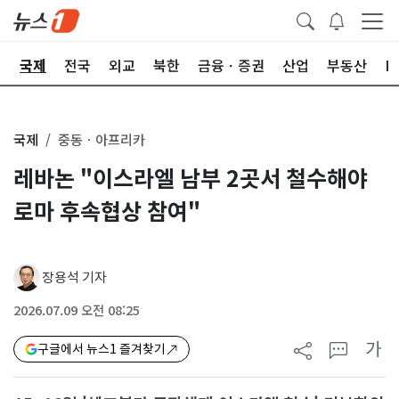
제
국제
전국
외교
북한
금융ㆍ증권
산업
부동산
I
국제
중동ㆍ아프리카
레바논 "이스라엘 남부 2곳서 철수해야
로마 후속협상 참여"
장용석 기자
2026.07.09 오전 08:25
가
구글에서 뉴스1 즐겨찾기