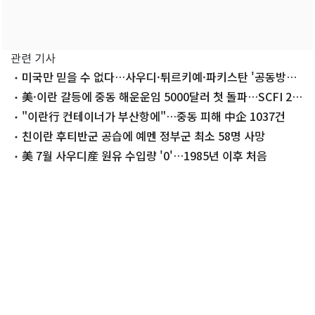
관련 기사
미국만 믿을 수 없다…사우디·튀르키예·파키스탄 '공동방위
협정' 체결(종합)
美·이란 갈등에 중동 해운운임 5000달러 첫 돌파…SCFI 2주
연속↑
"이란行 컨테이너가 부산항에"…중동 피해 中企 1037건
친이란 후티반군 공습에 예멘 정부군 최소 58명 사망
美 7월 사우디産 원유 수입량 '0'…1985년 이후 처음