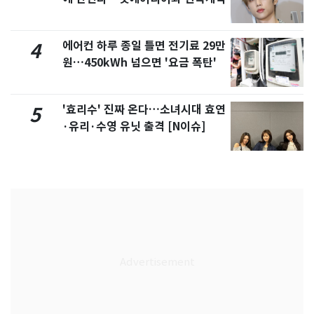
에어컨 하루 종일 틀면 전기료 29만
4
원…450kWh 넘으면 '요금 폭탄'
'효리수' 진짜 온다…소녀시대 효연
5
·유리·수영 유닛 출격 [N이슈]