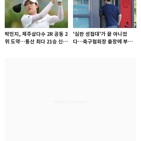
박민지, 제주삼다수 2R 공동 2
'심판 성접대'가 끝 아니었
위 도약…통산 최다 21승 신기
다…축구협회장 출장에 부인
록 도전
3회 동반 '펑펑'