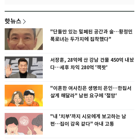
핫뉴스
"단둘만 있는 밀폐된 공간과 술…황정민
폭로녀는 두가지에 집착했다"
서장훈, 28억에 산 강남 건물 450억 내놨
다…세후 차익 280억 '잭팟'
"이혼한 여사친은 생명의 은인…한집서
살게 해달라" 남편 요구에 '절망'
"내 '치부'까지 시모에게 보고하는 남
편…집이 감옥 같다" 아내 고통