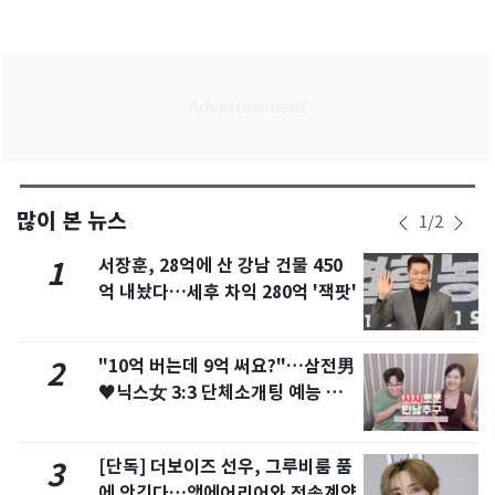
많이 본 뉴스
1
/
2
서장훈, 28억에 산 강남 건물 450
1
억 내놨다…세후 차익 280억 '잭팟'
"10억 버는데 9억 써요?"…삼전男
2
♥닉스女 3:3 단체소개팅 예능 화
제
[단독] 더보이즈 선우, 그루비룸 품
3
에 안긴다…앳에어리어와 전속계약