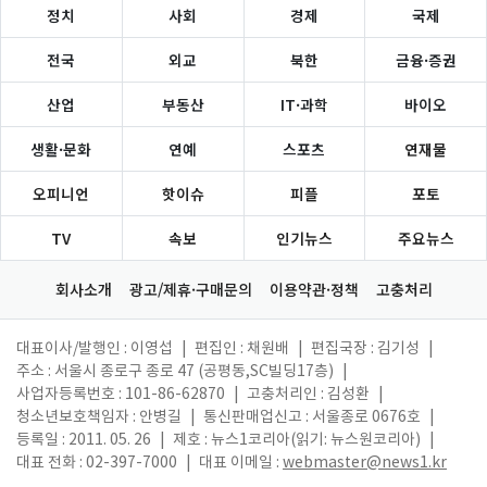
정치
사회
경제
국제
전국
외교
북한
금융·증권
산업
부동산
IT·과학
바이오
생활·문화
연예
스포츠
연재물
오피니언
핫이슈
피플
포토
TV
속보
인기뉴스
주요뉴스
회사소개
광고/제휴·구매문의
이용약관·정책
고충처리
대표이사/발행인 : 이영섭
|
편집인 : 채원배
|
편집국장 : 김기성
|
주소 : 서울시 종로구 종로 47 (공평동,SC빌딩17층)
|
사업자등록번호 : 101-86-62870
|
고충처리인 : 김성환
|
청소년보호책임자 : 안병길
|
통신판매업신고 : 서울종로 0676호
|
등록일 : 2011. 05. 26
|
제호 : 뉴스1코리아(읽기: 뉴스원코리아)
|
대표 전화 : 02-397-7000
|
대표 이메일 :
webmaster@news1.kr