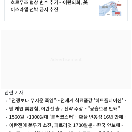
호르무즈 협상 변수 추가…이란의회, 美·
이스라엘 선박 금지 추진
관련 기사
"전쟁보다 무서운 폭염"…전세계 식료품값 '히트플레이션'
비상
댄 케인 美합참, 이란전 출구전략 주장…"공습으론 안돼"
1560원→1300원대 '롤러코스터'…환율 변동성 16년 만에
최대
이란전에 美무기 소진, 패트리엇 1700발뿐…한국 안보에도