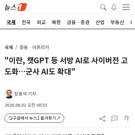
제
국제
전국
외교
북한
금융ㆍ증권
산업
부동산
I
국제
중동ㆍ아프리카
"이란, 챗GPT 등 서방 AI로 사이버전 고
도화…군사 AI도 확대"
장용석 기자
2026.06.01 오전 08:55
가
구글에서 뉴스1 즐겨찾기