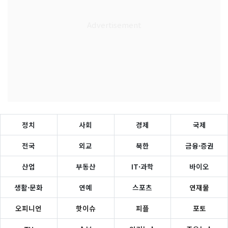
정치
사회
경제
국제
전국
외교
북한
금융·증권
산업
부동산
IT·과학
바이오
생활·문화
연예
스포츠
연재물
오피니언
핫이슈
피플
포토