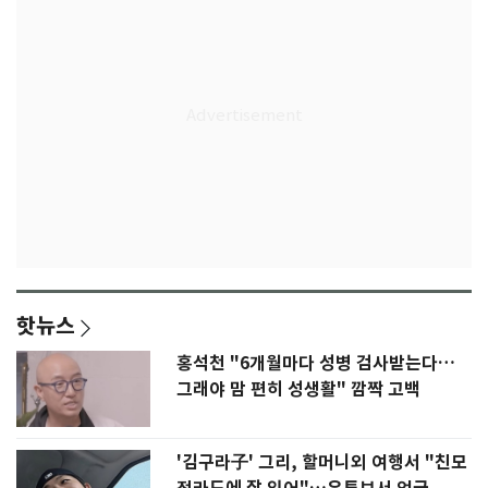
핫뉴스
홍석천 "6개월마다 성병 검사받는다…
그래야 맘 편히 성생활" 깜짝 고백
'김구라子' 그리, 할머니외 여행서 "친모