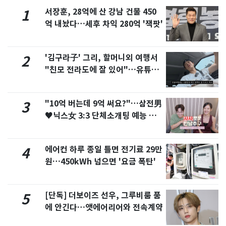
서장훈, 28억에 산 강남 건물 450
1
억 내놨다…세후 차익 280억 '잭팟'
'김구라子' 그리, 할머니외 여행서
2
"친모 전라도에 잘 있어"…유튜브
서 언급
"10억 버는데 9억 써요?"…삼전男
3
♥닉스女 3:3 단체소개팅 예능 화
제
에어컨 하루 종일 틀면 전기료 29만
4
원…450kWh 넘으면 '요금 폭탄'
[단독] 더보이즈 선우, 그루비룸 품
5
에 안긴다…앳에어리어와 전속계약