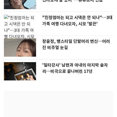
전라도에 잘 있어"…유튜브서 언급
"친정엄마는 되고 시댁은 안 되냐"…3대
가족 여행 다녀오자, 시모 '발끈'
장윤정, 뱅스타일 단발머리 변신…어려
진 비주얼 눈길
'일타강사' 남편과 아내의 마지막 술자
리…비극으로 끝나버린 17년