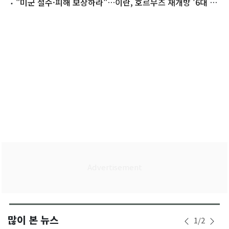
'빨간불'
"미군 철수·피해 보상하라"…이란, 호르무즈 재개방 '6대 요
구안'(종합)
많이 본 뉴스
1
/
2