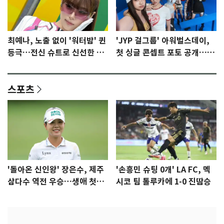
최예나, 노출 없이 '워터밤' 퀸
'JYP 걸그룹' 아워벌스데이,
등극…전신 슈트로 신선한 충
첫 싱글 콘셉트 포토 공개…청
격 [N샷]
량·키치
스포츠
'돌아온 신인왕' 장은수, 제주
'손흥민 슈팅 0개' LA FC, 멕
삼다수 역전 우승…생애 첫승
시코 팀 톨루카에 1-0 진땀승
감격