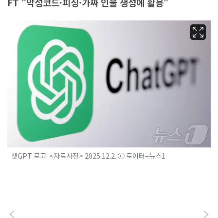
FT "악성코드·피싱·가짜 인물 생성에 활용"
챗GPT 로고. <자료사진> 2025.12.2. ⓒ 로이터=뉴스1