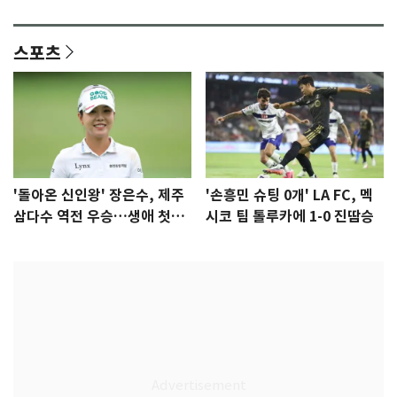
격 [N샷]
량·키치
스포츠
'돌아온 신인왕' 장은수, 제주
'손흥민 슈팅 0개' LA FC, 멕
삼다수 역전 우승…생애 첫승
시코 팀 톨루카에 1-0 진땀승
감격