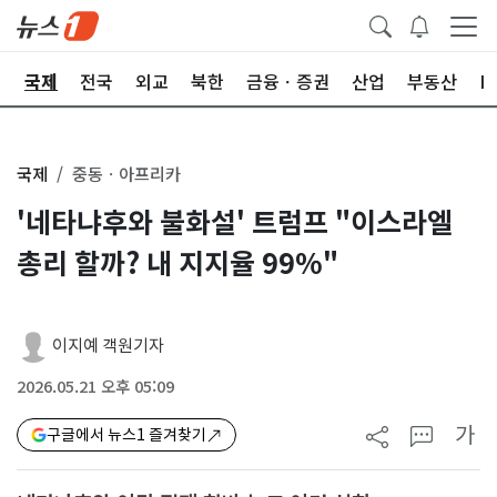
제
국제
전국
외교
북한
금융ㆍ증권
산업
부동산
I
국제
중동ㆍ아프리카
'네타냐후와 불화설' 트럼프 "이스라엘
총리 할까? 내 지지율 99%"
이지예 객원기자
2026.05.21 오후 05:09
가
구글에서 뉴스1 즐겨찾기