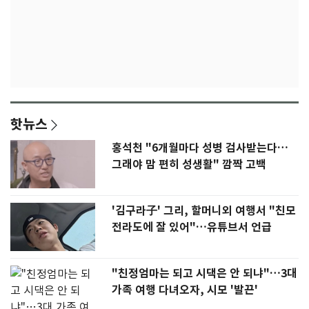
핫뉴스
홍석천 "6개월마다 성병 검사받는다…
그래야 맘 편히 성생활" 깜짝 고백
'김구라子' 그리, 할머니외 여행서 "친모
전라도에 잘 있어"…유튜브서 언급
"친정엄마는 되고 시댁은 안 되냐"…3대
가족 여행 다녀오자, 시모 '발끈'