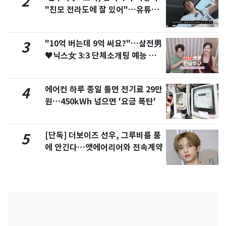
2
"친모 전라도에 잘 있어"…유튜브
서 언급
"10억 버는데 9억 써요?"…삼전男
3
♥닉스女 3:3 단체소개팅 예능 화
제
에어컨 하루 종일 틀면 전기료 29만
4
원…450kWh 넘으면 '요금 폭탄'
[단독] 더보이즈 선우, 그루비룸 품
5
에 안긴다…앳에어리어와 전속계약