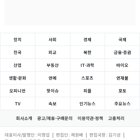
정치
사회
경제
국제
전국
외교
북한
금융·증권
산업
부동산
IT·과학
바이오
생활·문화
연예
스포츠
연재물
오피니언
핫이슈
피플
포토
TV
속보
인기뉴스
주요뉴스
회사소개
광고/제휴·구매문의
이용약관·정책
고충처리
대표이사/발행인 : 이영섭
|
편집인 : 채원배
|
편집국장 : 김기성
|