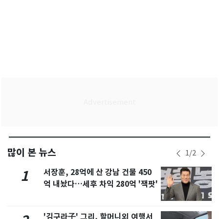
많이 본 뉴스
1
/
2
서장훈, 28억에 산 강남 건물 450
1
억 내놨다…세후 차익 280억 '잭팟'
'김구라子' 그리, 할머니외 여행서