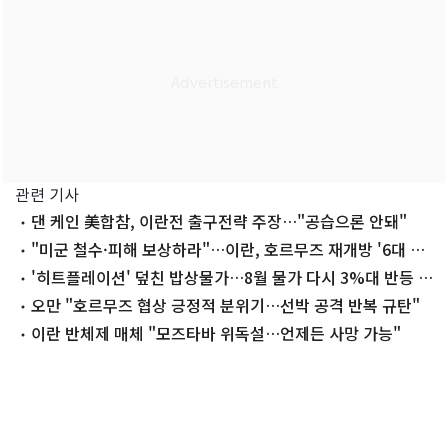
관련 기사
댄 케인 美합참, 이란전 출구전략 주장…"공습으론 안돼"
"미군 철수·피해 보상하라"…이란, 호르무즈 재개방 '6대 요
구안'(종합)
'히트플레이션' 덮친 밥상물가…8월 물가 다시 3%대 반등 우
려
오만 "호르무즈 협상 긍정적 분위기…선박 공격 반복 규탄"
이란 반체제 매체 "모즈타바 위독설…언제든 사망 가능"