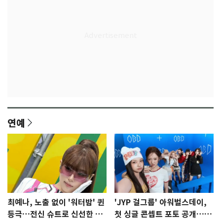
연예
최예나, 노출 없이 '워터밤' 퀸
'JYP 걸그룹' 아워벌스데이,
등극…전신 슈트로 신선한 충
첫 싱글 콘셉트 포토 공개…청