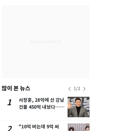
서울
34
℃
부산
33
℃
대구
32
℃
인천
36
℃
광주
34
℃
대전
36
℃
울산
32
℃
강릉
21
℃
많이 본 뉴스
1
/
2
제주
30
℃
서장훈, 28억에 산 강남
13호 태풍 '
1
6
건물 450억 내놨다…세
키나와·가고
후 차익 280억 '잭팟'
근…26만명
"10억 버는데 9억 써
낮 최고 37
2
7