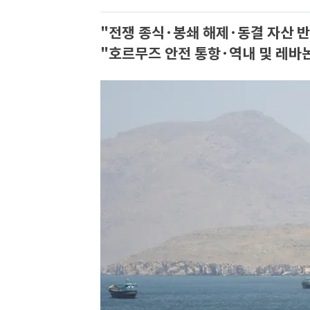
"전쟁 종식·봉쇄 해제·동결 자산 반
"호르무즈 안전 통항·역내 및 레바