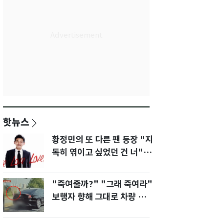
핫뉴스
황정민의 또 다른 팬 등장 "지
독히 엮이고 싶었던 건 너" 폭
로녀 직격
"죽여줄까?" "그래 죽여라"
보행자 향해 그대로 차량 돌진
한 운전자[영상]