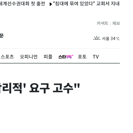
수권대회 첫 출전
"침대에 묶여 있었다" 교회서 지내던 11세 사망
커넥트
제보
|
제주
30
℃
문
서울
34
℃
부산
33
℃
스포츠
오피니언
피플
포토
TV
대구
32
℃
인천
36
℃
리적' 요구 고수"
광주
34
℃
대전
36
℃
울산
32
℃
강릉
21
℃
제주
30
℃