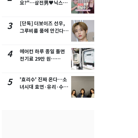
요?"…삼전男♥닉스女
속…전국 곳곳
3:3 단체소개팅 예능 화
날씨]
제
[단독] 더보이즈 선우,
[단독]중수
3
8
그루비룸 품에 안긴다…
수사관 경력
앳에어리어와 전속계약
진…법무사·
택' 유지
에어컨 하루 종일 틀면
"캐리비안 
4
9
전기료 29만 원…
의실에 남자
450kWh 넘으면 '요금
요"…경찰 
폭탄'
'효리수' 진짜 온다…소
전남광주 화
5
10
녀시대 효연·유리·수영
교통사고로 
유닛 출격 [N이슈]
지…6명 부