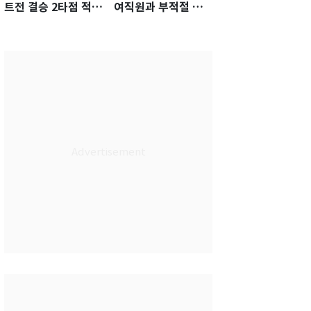
트전 결승 2타점 적시
여직원과 부적절 관
타…5-2 승리 견인
계에 거액 퇴직금 지
급 논란