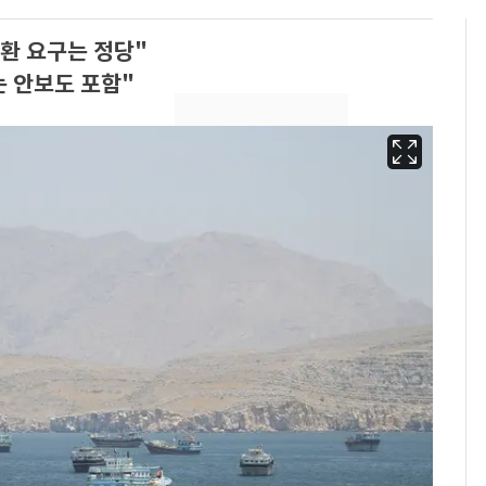
환 요구는 정당"
논 안보도 포함"
13호 태풍 '돌핀' 日오
6
키나와·가고시마현 접
근…26만명 대피령
낮 최고 37도 폭염 계
7