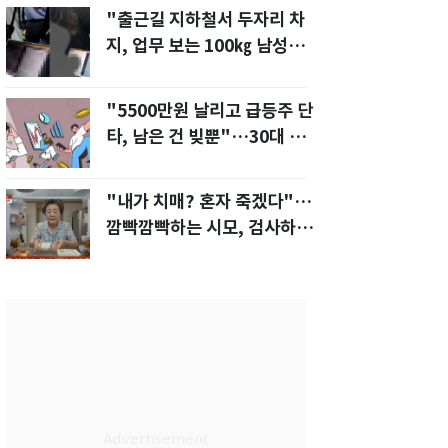
"출근길 지하철서 두자리 차
지, 업무 보는 100㎏ 남성…
부딪히면 신경질"
"5500만원 날리고 급등주 단
타, 남은 건 빚뿐"…30대 여
성 파혼 위기
"내가 치매? 혼자 죽겠다"…
깜빡깜빡하는 시모, 검사하라
하자 '발끈'