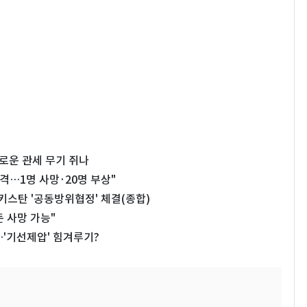
새로운 관세 무기 쥐나
격…1명 사망·20명 부상"
스탄 '공동방위협정' 체결(종합)
 사망 가능"
…'기선제압' 힘겨루기?