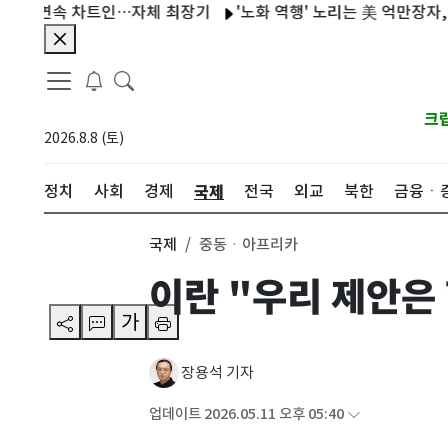
주 연속 차트인…자체 최장기
'노화 역행' 노리는 美 억만장자, 이번엔
크
2026.8.8 (토)
국제
정치
사회
경제
전국
외교
북한
금융ㆍ
국제
중동ㆍ아프리카
이란 "우리 제안은
가
장용석 기자
업데이트 2026.05.11 오후 05:40