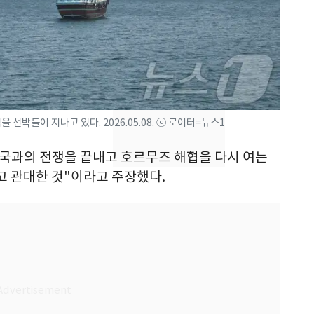
속…전국 곳곳 비 [오늘
날씨]
[단독]중수청 가는 검찰
8
수사관 경력 합산 추
진…법무사·집행관 '혜
택' 유지
"캐리비안 베이 여자 탈
9
선박들이 지나고 있다. 2026.05.08. ⓒ 로이터=뉴스1
의실에 남자가 있어
요"…경찰 수사
 미국과의 전쟁을 끝내고 호르무즈 해협을 다시 여는
고 관대한 것"이라고 주장했다.
전남광주 화정역 인근서
10
교통사고로 40대 심정
지…6명 부상