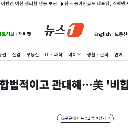
 여친 생리혈 냉동 보관
한국 농아인골프 대표팀, 스웨덴 세계선
립토허브
해피펫
English
노동신
|
|
증권
산업
부동산
ITㆍ과학
바이오
생활ㆍ문화
연예
 합법적이고 관대해…美 '비합
구글에서 뉴스1 즐겨찾기