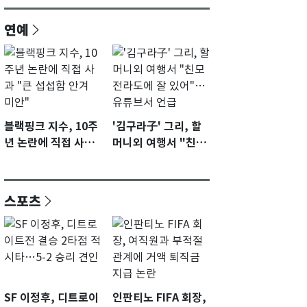
연예
블랙핑크 지수, 10주
'김구라子' 그리, 할
년 논란에 직접 사과
머니외 여행서 "친모
"큰 섭섭함 안겨 미
전라도에 잘 있어"…
안"
유튜브서 언급
스포츠
SF 이정후, 디트로이
인판티노 FIFA 회장,