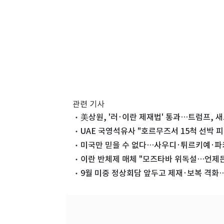
관련 기사
美상원, '러·이란 제재법' 통과…트럼프, 
UAE 국영석유사 "호르무즈서 15척 선박 피
미국만 믿을 수 없다…사우디·튀르키예·파키
이란 반체제 매체 "모즈타바 위독설…언제든
9월 미중 정상회담 앞두고 제재·보복 격화