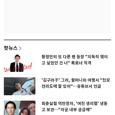
핫뉴스
황정민의 또 다른 팬 등장 "지독히 엮이
고 싶었던 건 너" 폭로녀 직격
'김구라子' 그리, 할머니외 여행서 "친모
전라도에 잘 있어"…유튜브서 언급
회춘실험 억만장자, '여친 생리혈' 냉동
고 보관…"자궁 내부 궁금해"