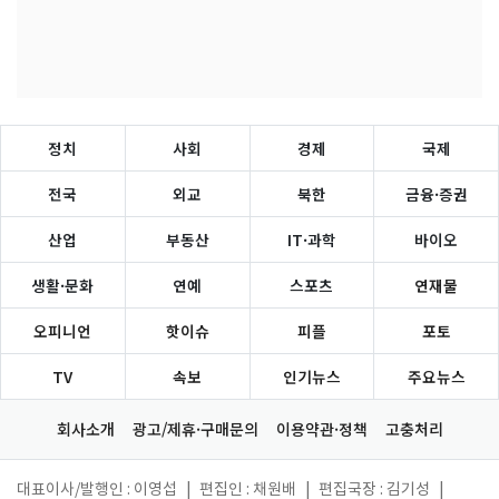
정치
사회
경제
국제
전국
외교
북한
금융·증권
산업
부동산
IT·과학
바이오
생활·문화
연예
스포츠
연재물
오피니언
핫이슈
피플
포토
TV
속보
인기뉴스
주요뉴스
회사소개
광고/제휴·구매문의
이용약관·정책
고충처리
대표이사/발행인 : 이영섭
|
편집인 : 채원배
|
편집국장 : 김기성
|