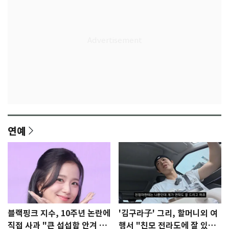
연예
블랙핑크 지수, 10주년 논란에
'김구라子' 그리, 할머니외 여
직접 사과 "큰 섭섭함 안겨 미
행서 "친모 전라도에 잘 있