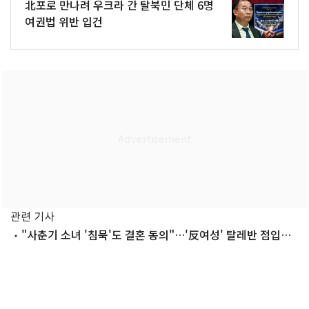
北포로 만나려 우크라 간 탈북민 단체 6명
여권법 위반 입건
관련 기사
"사춘기 소녀 '침묵'도 결혼 동의"…'反여성' 탈레반 점입가
경