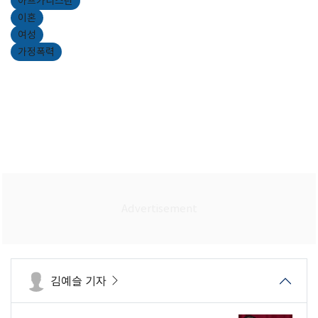
아프가니스탄
이혼
여성
가정폭력
김예슬 기자