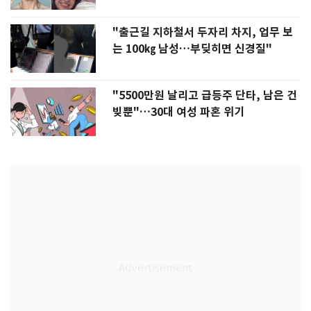
"출근길 지하철서 두자리 차지, 업무 보
는 100㎏ 남성…부딪히면 신경질"
"5500만원 날리고 급등주 단타, 남은 건
빚뿐"…30대 여성 파혼 위기