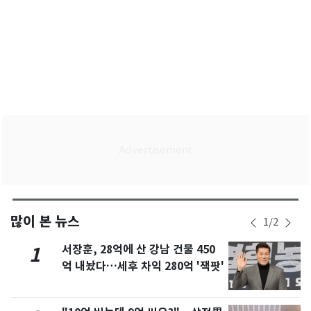
많이 본 뉴스
1
/
2
서장훈, 28억에 산 강남 건물 450
1
억 내놨다…세후 차익 280억 '잭팟'