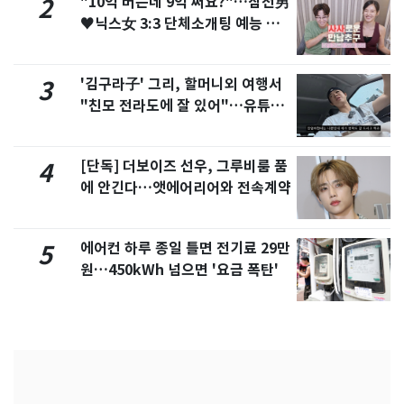
"10억 버는데 9억 써요?"…삼전男
2
♥닉스女 3:3 단체소개팅 예능 화
제
'김구라子' 그리, 할머니외 여행서
3
"친모 전라도에 잘 있어"…유튜브
서 언급
[단독] 더보이즈 선우, 그루비룸 품
4
에 안긴다…앳에어리어와 전속계약
에어컨 하루 종일 틀면 전기료 29만
5
원…450kWh 넘으면 '요금 폭탄'