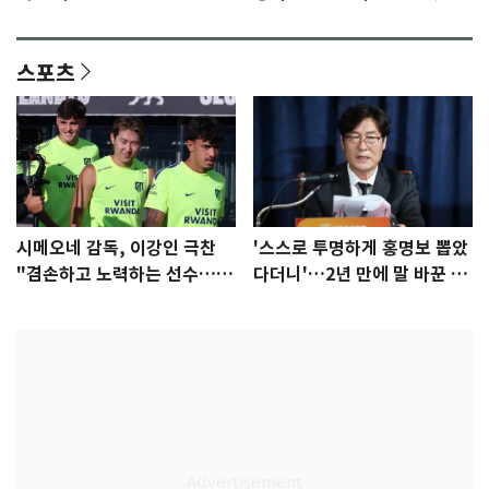
안"
어"…유튜브서 언급
스포츠
시메오네 감독, 이강인 극찬
'스스로 투명하게 홍명보 뽑았
"겸손하고 노력하는 선수…좋
다더니'…2년 만에 말 바꾼 이
은 첫인상"
임생