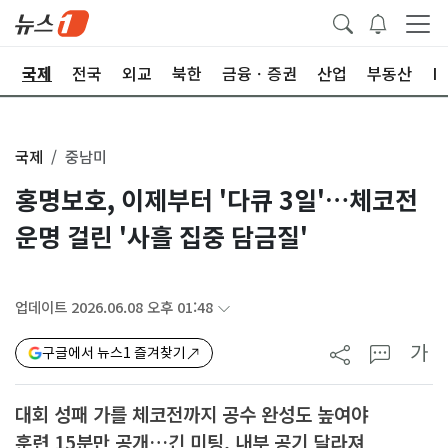
제
국제
전국
외교
북한
금융ㆍ증권
산업
부동산
I
국제
중남미
홍명보호, 이제부터 '다큐 3일'…체코전
운명 걸린 '사흘 집중 담금질'
업데이트 2026.06.08 오후 01:48
가
구글에서 뉴스1 즐겨찾기
대회 성패 가를 체코전까지 공수 완성도 높여야
훈련 15분만 공개…긴 미팅, 내부 공기 달라져