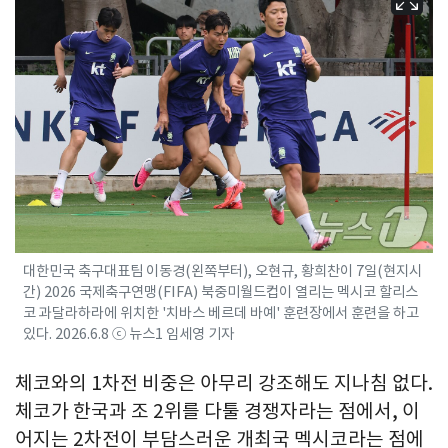
대한민국 축구대표팀 이동경(왼쪽부터), 오현규, 황희찬이 7일(현지시
간) 2026 국제축구연맹(FIFA) 북중미월드컵이 열리는 멕시코 할리스
코 과달라하라에 위치한 '치바스 베르데 바예' 훈련장에서 훈련을 하고
있다. 2026.6.8 ⓒ 뉴스1 임세영 기자
체코와의 1차전 비중은 아무리 강조해도 지나침 없다.
체코가 한국과 조 2위를 다툴 경쟁자라는 점에서, 이
어지는 2차전이 부담스러운 개최국 멕시코라는 점에