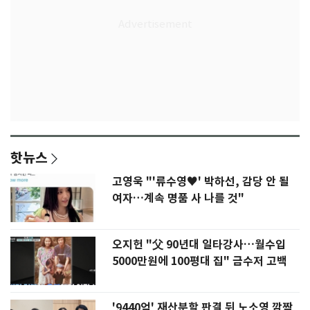
핫뉴스
고영욱 "'류수영♥' 박하선, 감당 안 될
여자…계속 명품 사 나를 것"
오지헌 "父 90년대 일타강사…월수입
5000만원에 100평대 집" 금수저 고백
'9440억' 재산분할 판결 뒤 노소영 깜짝