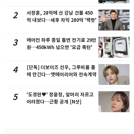
서 언급
서장훈, 28억에 산 강남 건물 450
2
억 내놨다…세후 차익 280억 '잭팟'
에어컨 하루 종일 틀면 전기료 29만
3
원…450kWh 넘으면 '요금 폭탄'
[단독] 더보이즈 선우, 그루비룸 품
4
에 안긴다…앳에어리어와 전속계약
'도경완♥' 장윤정, 앞머리 자르고
5
어려졌다…근황 공개 [N샷]