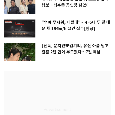
행보…최수종 공연장 찾았다
"엄마 무서워, 내릴래"…4·6세 두 딸 태
운 채 194㎞/h 살인 질주[영상]
[단독] 문지인♥김기리, 유산 아픔 딛고
결혼 2년 만에 부모됐다…7일 득남