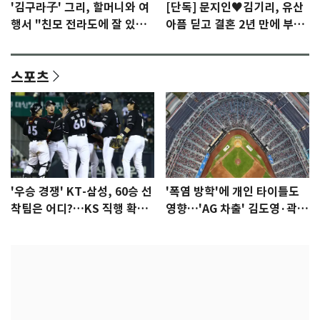
'김구라子' 그리, 할머니와 여
[단독] 문지인♥김기리, 유산
행서 "친모 전라도에 잘 있
아픔 딛고 결혼 2년 만에 부모
어"…유튜브서 언급
됐다…7일 득남
스포츠
'우승 경쟁' KT-삼성, 60승 선
'폭염 방학'에 개인 타이틀도
착팀은 어디?…KS 직행 확률
영향…'AG 차출' 김도영·곽빈
77.8%
울상