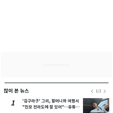
많이 본 뉴스
1
/
2
'김구라子' 그리, 할머니와 여행서
1
"친모 전라도에 잘 있어"…유튜브