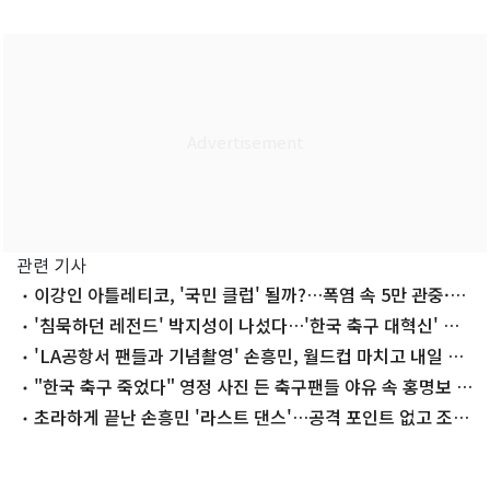
관련 기사
이강인 아틀레티코, '국민 클럽' 될까?…폭염 속 5만 관중·유
니폼 1만장
'침묵하던 레전드' 박지성이 나섰다…'한국 축구 대혁신' 마
중물될까?
'LA공항서 팬들과 기념촬영' 손흥민, 월드컵 마치고 내일 귀
국…"다시 뛰겠다"
"한국 축구 죽었다" 영정 사진 든 축구팬들 야유 속 홍명보 감
독 귀국(종합)
초라하게 끝난 손흥민 '라스트 댄스'…공격 포인트 없고 조기
탈락까지