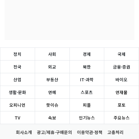
정치
사회
경제
국제
전국
외교
북한
금융·증권
산업
부동산
IT·과학
바이오
생활·문화
연예
스포츠
연재물
오피니언
핫이슈
피플
포토
TV
속보
인기뉴스
주요뉴스
회사소개
광고/제휴·구매문의
이용약관·정책
고충처리