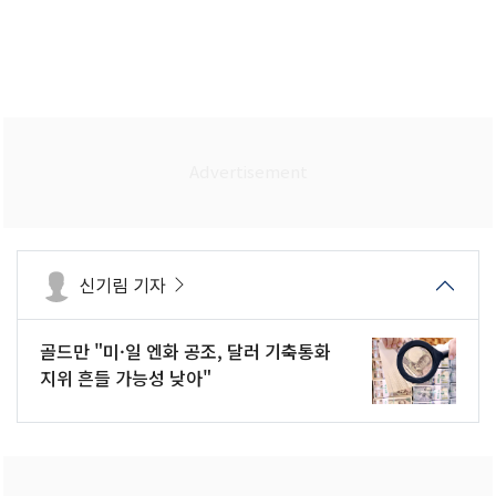
신기림 기자
골드만 "미·일 엔화 공조, 달러 기축통화
지위 흔들 가능성 낮아"