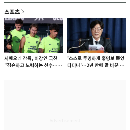
스포츠
시메오네 감독, 이강인 극찬
'스스로 투명하게 홍명보 뽑았
"겸손하고 노력하는 선수…좋
다더니'…2년 만에 말 바꾼 이
은 첫인상"
임생