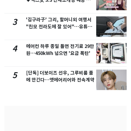
♥닉스女 3:3 단체소개팅 예능 화
제
'김구라子' 그리, 할머니외 여행서
3
"친모 전라도에 잘 있어"…유튜브
서 언급
에어컨 하루 종일 틀면 전기료 29만
4
원…450kWh 넘으면 '요금 폭탄'
[단독] 더보이즈 선우, 그루비룸 품
5
에 안긴다…앳에어리어와 전속계약