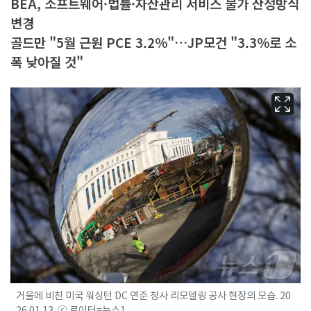
BEA, 소프트웨어·법률·자산관리 서비스 물가 산정방식
변경
골드만 "5월 근원 PCE 3.2%"…JP모건 "3.3%로 소
폭 낮아질 것"
거울에 비친 미국 워싱턴 DC 연준 청사 리모델링 공사 현장의 모습. 20
26.01.13. ⓒ 로이터=뉴스1