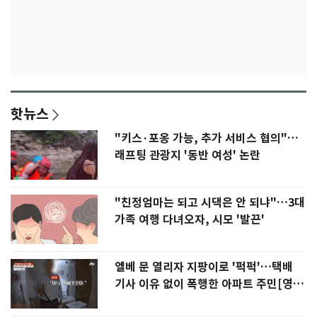
핫뉴스
"키스·포옹 가능, 추가 서비스 협의"…
래프팅 관광지 '동반 여성' 논란
"친정엄마는 되고 시댁은 안 되냐"…3대
가족 여행 다녀오자, 시모 '발끈'
엘베 문 열리자 지팡이로 '퍽퍽'…택배
기사 이유 없이 폭행한 아파트 주민[영
상]