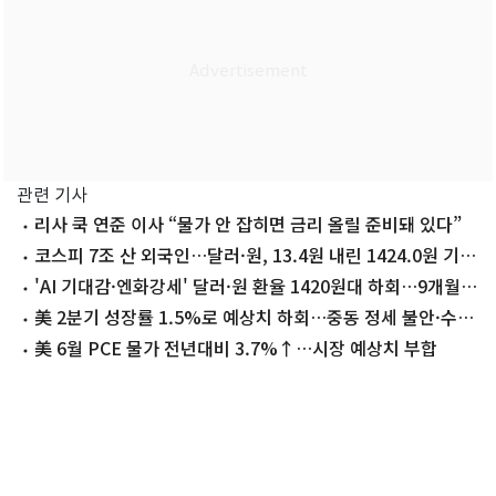
관련 기사
리사 쿡 연준 이사 “물가 안 잡히면 금리 올릴 준비돼 있다”
코스피 7조 산 외국인…달러·원, 13.4원 내린 1424.0원 기록
(종합)
'AI 기대감·엔화강세' 달러·원 환율 1420원대 하회…9개월
만에 최저
美 2분기 성장률 1.5%로 예상치 하회…중동 정세 불안·수입
증가(종합)
美 6월 PCE 물가 전년대비 3.7%↑…시장 예상치 부합