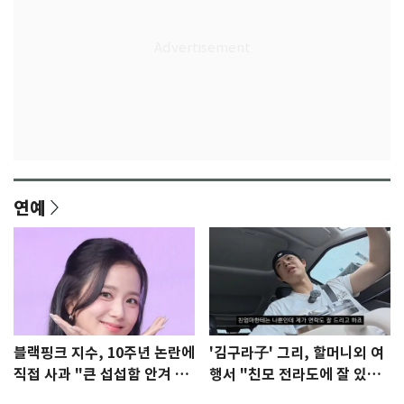
연예
블랙핑크 지수, 10주년 논란에
'김구라子' 그리, 할머니외 여
직접 사과 "큰 섭섭함 안겨 미
행서 "친모 전라도에 잘 있
안"
어"…유튜브서 언급