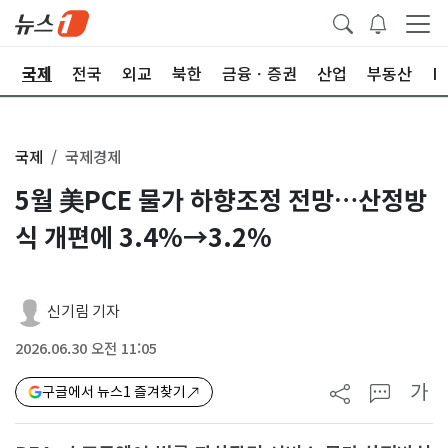
제
국제
전국
외교
북한
금융ㆍ증권
산업
부동산
I
국제
국제경제
5월 美PCE 물가 하향조정 전망…산정방
식 개편에 3.4%→3.2%
신기림 기자
2026.06.30 오전 11:05
가
구글에서 뉴스1 즐겨찾기