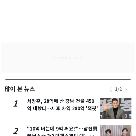
많이 본 뉴스
1
/
2
서장훈, 28억에 산 강남 건물 450
1
억 내놨다…세후 차익 280억 '잭팟'
"10억 버는데 9억 써요?"…삼전男
2