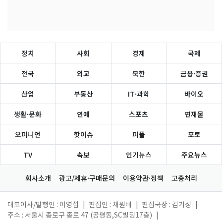
정치
사회
경제
국제
전국
외교
북한
금융·증권
산업
부동산
IT·과학
바이오
생활·문화
연예
스포츠
연재물
오피니언
핫이슈
피플
포토
TV
속보
인기뉴스
주요뉴스
회사소개
광고/제휴·구매문의
이용약관·정책
고충처리
대표이사/발행인 : 이영섭
|
편집인 : 채원배
|
편집국장 : 김기성
|
주소 : 서울시 종로구 종로 47 (공평동,SC빌딩17층)
|