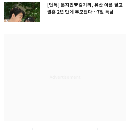
[단독] 문지인♥김기리, 유산 아픔 딛고
결혼 2년 만에 부모됐다…7일 득남