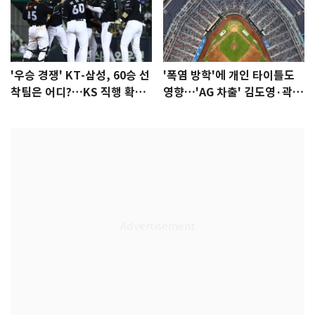
'우승 경쟁' KT-삼성, 60승 선
'폭염 방학'에 개인 타이틀도
착팀은 어디?…KS 직행 확률
영향…'AG 차출' 김도영·곽빈
77.8%
울상