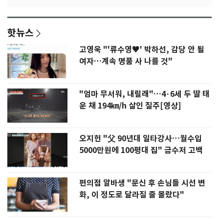
핫뉴스
고영욱 "'류수영♥' 박하선, 감당 안 될
여자…계속 명품 사 나를 것"
"엄마 무서워, 내릴래"…4·6세 두 딸 태
운 채 194㎞/h 살인 질주[영상]
오지헌 "父 90년대 일타강사…월수입
5000만원에 100평대 집" 금수저 고백
편의점 알바생 "문신 후 손님들 시선 변
화, 이 정도로 달라질 줄 몰랐다"