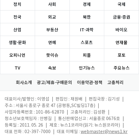
정치
사회
경제
국제
전국
외교
북한
금융·증권
산업
부동산
IT·과학
바이오
생활·문화
연예
스포츠
연재물
오피니언
핫이슈
피플
포토
TV
속보
인기뉴스
주요뉴스
회사소개
광고/제휴·구매문의
이용약관·정책
고충처리
대표이사/발행인 : 이영섭
|
편집인 : 채원배
|
편집국장 : 김기성
|
주소 : 서울시 종로구 종로 47 (공평동,SC빌딩17층)
|
사업자등록번호 : 101-86-62870
|
고충처리인 : 김성환
|
청소년보호책임자 : 안병길
|
통신판매업신고 : 서울종로 0676호
|
등록일 : 2011. 05. 26
|
제호 : 뉴스1코리아(읽기: 뉴스원코리아)
|
대표 전화 : 02-397-7000
|
대표 이메일 :
webmaster@news1.kr