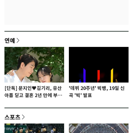
연예
[단독] 문지인♥김기리, 유산
'데뷔 20주년' 빅뱅, 19일 신
아픔 딛고 결혼 2년 만에 부모
곡 '빅' 발표
됐다…7일 득남
스포츠