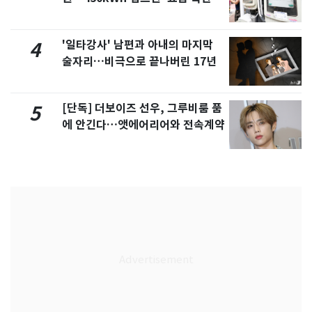
'일타강사' 남편과 아내의 마지막
4
술자리…비극으로 끝나버린 17년
[단독] 더보이즈 선우, 그루비룸 품
5
에 안긴다…앳에어리어와 전속계약