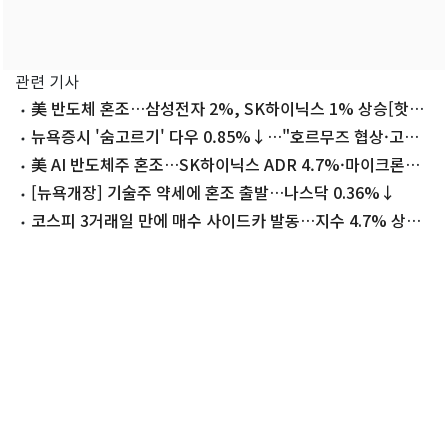
관련 기사
美 반도체 혼조…삼성전자 2%, SK하이닉스 1% 상승[핫종
목]
뉴욕증시 '숨고르기' 다우 0.85%↓…"호르무즈 협상·고용
지표 대기"
美 AI 반도체주 혼조…SK하이닉스 ADR 4.7%·마이크론
1.3% 하락
[뉴욕개장] 기술주 약세에 혼조 출발…나스닥 0.36%↓
코스피 3거래일 만에 매수 사이드카 발동…지수 4.7% 상승
(상보)