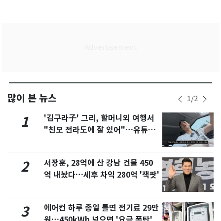
많이 본 뉴스
1
/
2
'김구라子' 그리, 할머니외 여행서
1
"친모 전라도에 잘 있어"…유튜브
서 언급
서장훈, 28억에 산 강남 건물 450
2
억 내놨다…세후 차익 280억 '잭팟'
에어컨 하루 종일 틀면 전기료 29만
3
원…450kWh 넘으면 '요금 폭탄'