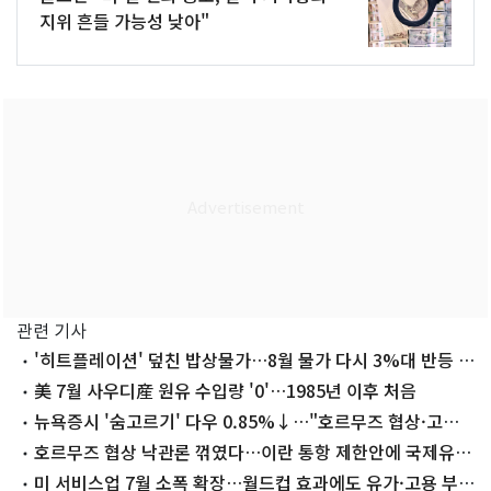
지위 흔들 가능성 낮아"
관련 기사
'히트플레이션' 덮친 밥상물가…8월 물가 다시 3%대 반등 우
려
美 7월 사우디産 원유 수입량 '0'…1985년 이후 처음
뉴욕증시 '숨고르기' 다우 0.85%↓…"호르무즈 협상·고용
지표 대기"
호르무즈 협상 낙관론 꺾였다…이란 통항 제한안에 국제유가
4% 급등
미 서비스업 7월 소폭 확장…월드컵 효과에도 유가·고용 부