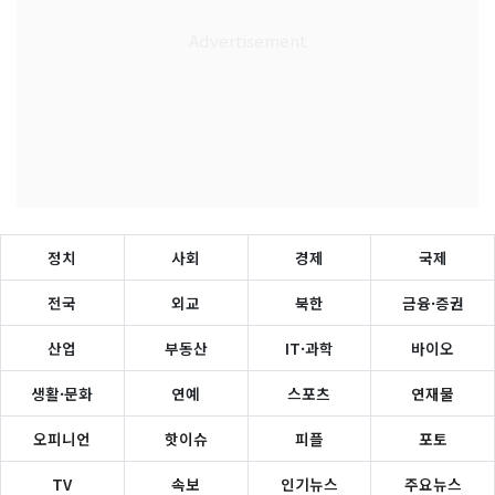
정치
사회
경제
국제
전국
외교
북한
금융·증권
산업
부동산
IT·과학
바이오
생활·문화
연예
스포츠
연재물
오피니언
핫이슈
피플
포토
TV
속보
인기뉴스
주요뉴스