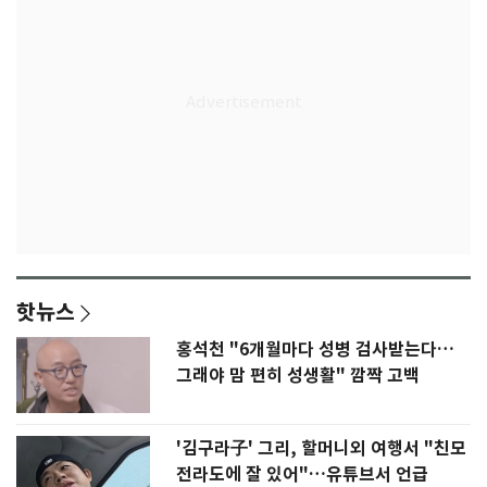
핫뉴스
홍석천 "6개월마다 성병 검사받는다…
그래야 맘 편히 성생활" 깜짝 고백
'김구라子' 그리, 할머니외 여행서 "친모
전라도에 잘 있어"…유튜브서 언급