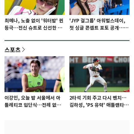
최예나, 노출 없이 '워터밤' 퀸
'JYP 걸그룹' 아워벌스데이,
등극…전신 슈트로 신선한 충
첫 싱글 콘셉트 포토 공개…청
격 [N샷]
량·키치
스포츠
이강인, 오늘 밤 서울에서 아
2타석 기회 주고 다시 벤치…
틀레티코 입단식…전례 없는
김하성, 'PS 유력' 애틀랜타에
특급대우
자리 있나