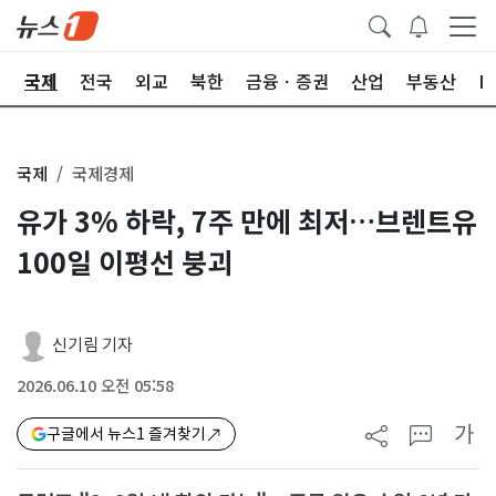
제
국제
전국
외교
북한
금융ㆍ증권
산업
부동산
I
국제
국제경제
유가 3% 하락, 7주 만에 최저…브렌트유
100일 이평선 붕괴
신기림 기자
2026.06.10 오전 05:58
가
구글에서 뉴스1 즐겨찾기