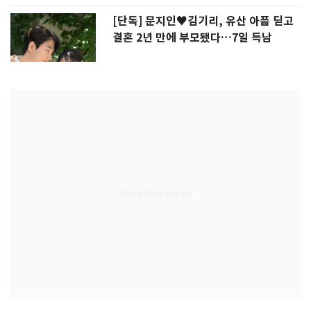
[단독] 문지인♥김기리, 유산 아픔 딛고
결혼 2년 만에 부모됐다…7일 득남