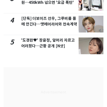
원…450kWh 넘으면 '요금 폭탄'
[단독] 더보이즈 선우, 그루비룸 품
4
에 안긴다…앳에어리어와 전속계약
'도경완♥' 장윤정, 앞머리 자르고
5
어려졌다…근황 공개 [N샷]