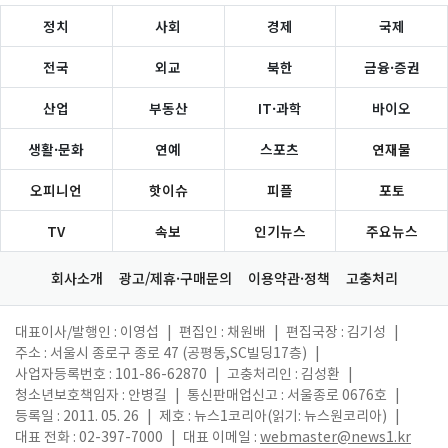
정치
사회
경제
국제
전국
외교
북한
금융·증권
산업
부동산
IT·과학
바이오
생활·문화
연예
스포츠
연재물
오피니언
핫이슈
피플
포토
TV
속보
인기뉴스
주요뉴스
회사소개
광고/제휴·구매문의
이용약관·정책
고충처리
대표이사/발행인 : 이영섭
|
편집인 : 채원배
|
편집국장 : 김기성
|
주소 : 서울시 종로구 종로 47 (공평동,SC빌딩17층)
|
사업자등록번호 : 101-86-62870
|
고충처리인 : 김성환
|
청소년보호책임자 : 안병길
|
통신판매업신고 : 서울종로 0676호
|
등록일 : 2011. 05. 26
|
제호 : 뉴스1코리아(읽기: 뉴스원코리아)
|
대표 전화 : 02-397-7000
|
대표 이메일 :
webmaster@news1.kr