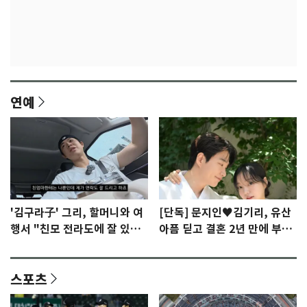
연예
'김구라子' 그리, 할머니와 여
[단독] 문지인♥김기리, 유산
행서 "친모 전라도에 잘 있
아픔 딛고 결혼 2년 만에 부모
어"…유튜브서 언급
됐다…7일 득남
스포츠