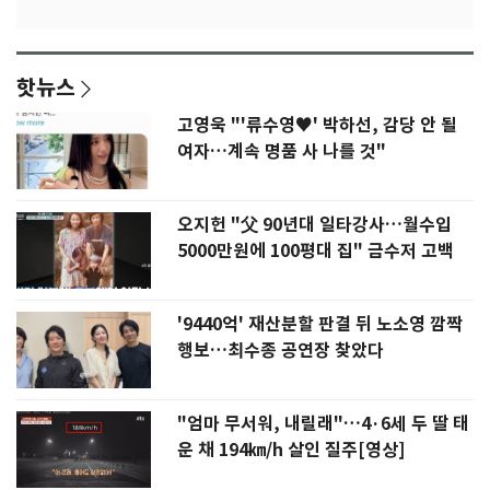
핫뉴스
고영욱 "'류수영♥' 박하선, 감당 안 될
여자…계속 명품 사 나를 것"
오지헌 "父 90년대 일타강사…월수입
5000만원에 100평대 집" 금수저 고백
'9440억' 재산분할 판결 뒤 노소영 깜짝
행보…최수종 공연장 찾았다
"엄마 무서워, 내릴래"…4·6세 두 딸 태
운 채 194㎞/h 살인 질주[영상]