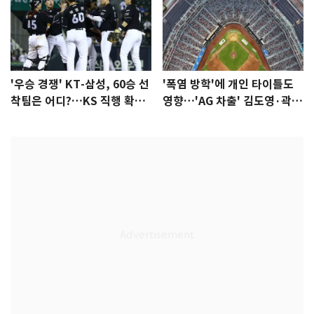
'우승 경쟁' KT-삼성, 60승 선
'폭염 방학'에 개인 타이틀도
착팀은 어디?…KS 직행 확률
영향…'AG 차출' 김도영·곽빈
77.8%
울상