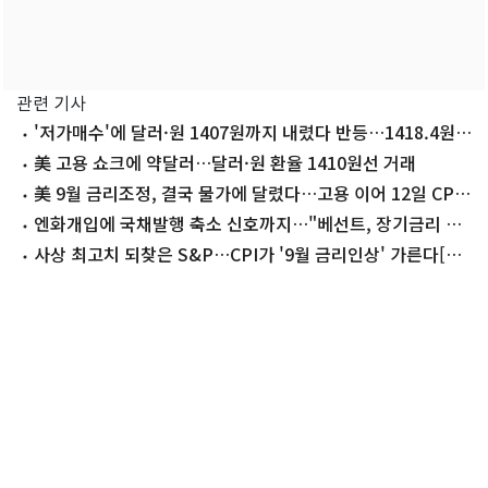
관련 기사
'저가매수'에 달러·원 1407원까지 내렸다 반등…1418.4원
마감(종합)
美 고용 쇼크에 약달러…달러·원 환율 1410원선 거래
美 9월 금리조정, 결국 물가에 달렸다…고용 이어 12일 CPI
주목
엔화개입에 국채발행 축소 신호까지…"베선트, 장기금리 억
제 총력"
사상 최고치 되찾은 S&P…CPI가 '9월 금리인상' 가른다[월
가프리뷰]