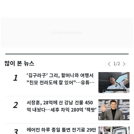
많이 본 뉴스
1
/
2
'김구라子' 그리, 할머니와 여행서
1
"친모 전라도에 잘 있어"…유튜브
서 언급
서장훈, 28억에 산 강남 건물 450
2
억 내놨다…세후 차익 280억 '잭팟'
에어컨 하루 종일 틀면 전기료 29만
3