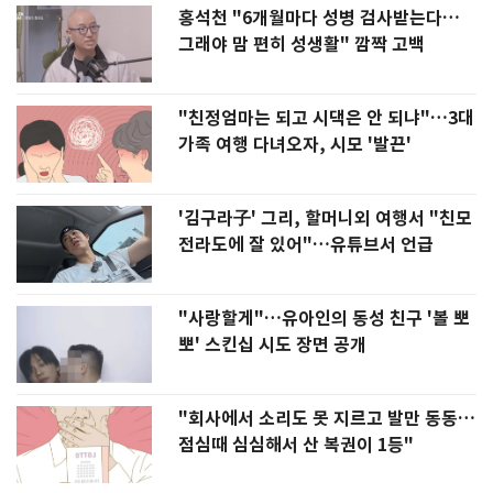
홍석천 "6개월마다 성병 검사받는다…
그래야 맘 편히 성생활" 깜짝 고백
"친정엄마는 되고 시댁은 안 되냐"…3대
가족 여행 다녀오자, 시모 '발끈'
'김구라子' 그리, 할머니외 여행서 "친모
전라도에 잘 있어"…유튜브서 언급
"사랑할게"…유아인의 동성 친구 '볼 뽀
뽀' 스킨십 시도 장면 공개
"회사에서 소리도 못 지르고 발만 동동…
점심때 심심해서 산 복권이 1등"