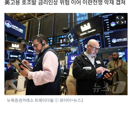
美고용 호조발 금리인상 위험 이어 이란전쟁 악재 겹쳐
뉴욕증권거래소 트레이더들 ⓒ 로이터=뉴스1