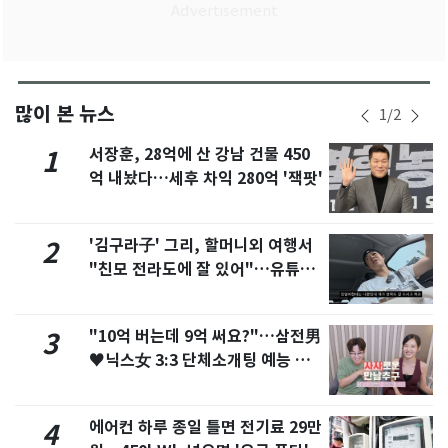
많이 본 뉴스
1
/
2
서장훈, 28억에 산 강남 건물 450
1
억 내놨다…세후 차익 280억 '잭팟'
'김구라子' 그리, 할머니외 여행서
2
"친모 전라도에 잘 있어"…유튜브
서 언급
"10억 버는데 9억 써요?"…삼전男
3
♥닉스女 3:3 단체소개팅 예능 화
제
에어컨 하루 종일 틀면 전기료 29만
4