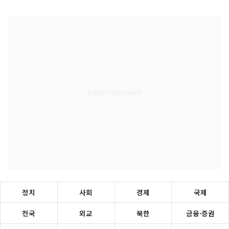
정치
사회
경제
국제
전국
외교
북한
금융·증권