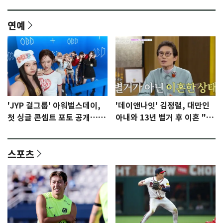
연예
'JYP 걸그룹' 아워벌스데이,
'데이앤나잇' 김정렬, 대만인
첫 싱글 콘셉트 포토 공개…청
아내와 13년 별거 후 이혼 "술
량·키치
때문…지금은 끊어"
스포츠