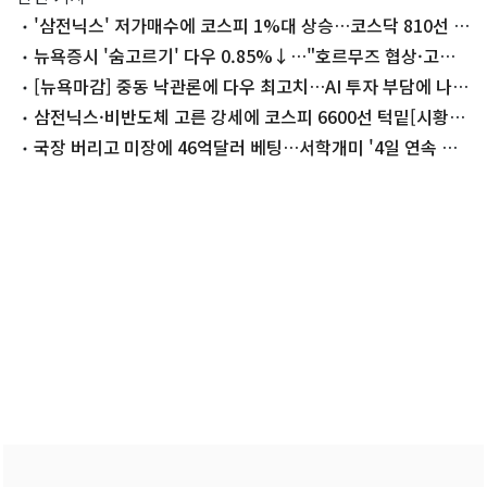
'삼전닉스' 저가매수에 코스피 1%대 상승…코스닥 810선 회
복[개장시황]
뉴욕증시 '숨고르기' 다우 0.85%↓…"호르무즈 협상·고용
지표 대기"
[뉴욕마감] 중동 낙관론에 다우 최고치…AI 투자 부담에 나스
닥 하락
삼전닉스·비반도체 고른 강세에 코스피 6600선 턱밑[시황종
합]
국장 버리고 미장에 46억달러 베팅…서학개미 '4일 연속 랠
리' 수혜