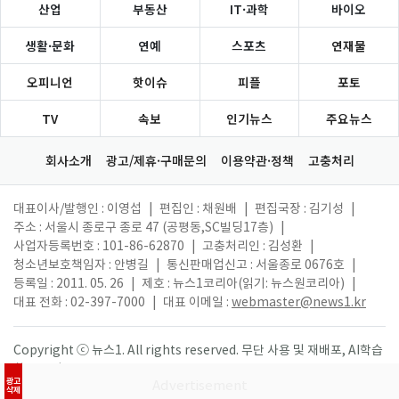
산업
부동산
IT·과학
바이오
생활·문화
연예
스포츠
연재물
오피니언
핫이슈
피플
포토
TV
속보
인기뉴스
주요뉴스
회사소개
광고/제휴·구매문의
이용약관·정책
고충처리
대표이사/발행인 : 이영섭
|
편집인 : 채원배
|
편집국장 : 김기성
|
주소 : 서울시 종로구 종로 47 (공평동,SC빌딩17층)
|
사업자등록번호 : 101-86-62870
|
고충처리인 : 김성환
|
청소년보호책임자 : 안병길
|
통신판매업신고 : 서울종로 0676호
|
등록일 : 2011. 05. 26
|
제호 : 뉴스1코리아(읽기: 뉴스원코리아)
|
대표 전화 : 02-397-7000
|
대표 이메일 :
webmaster@news1.kr
Copyright ⓒ 뉴스1. All rights reserved. 무단 사용 및 재배포, AI학습
활용 금지.
광고
삭제