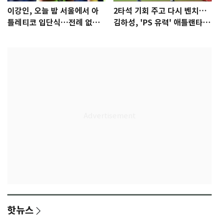
이강인, 오늘 밤 서울에서 아
2타석 기회 주고 다시 벤치…
틀레티코 입단식…전례 없는
김하성, 'PS 유력' 애틀랜타에
특급대우
자리 있나
핫뉴스