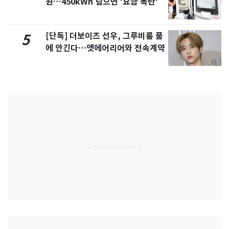
원…450kWh 넘으면 '요금 폭탄'
[단독] 더보이즈 선우, 그루비룸 품
5
에 안긴다…앳에어리어와 전속계약