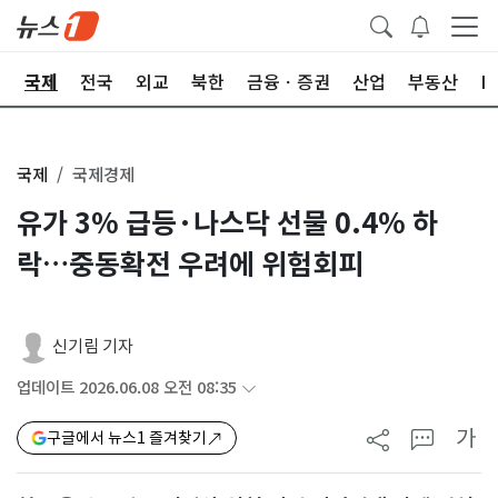
제
국제
전국
외교
북한
금융ㆍ증권
산업
부동산
I
국제
국제경제
유가 3% 급등·나스닥 선물 0.4% 하
락…중동확전 우려에 위험회피
신기림 기자
업데이트 2026.06.08 오전 08:35
가
구글에서 뉴스1 즐겨찾기