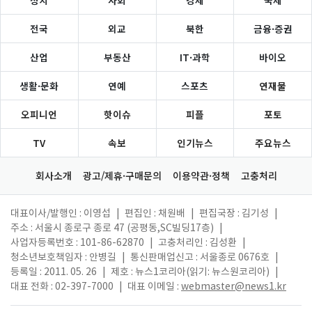
정치
사회
경제
국제
전국
외교
북한
금융·증권
산업
부동산
IT·과학
바이오
생활·문화
연예
스포츠
연재물
오피니언
핫이슈
피플
포토
TV
속보
인기뉴스
주요뉴스
회사소개
광고/제휴·구매문의
이용약관·정책
고충처리
대표이사/발행인 : 이영섭
|
편집인 : 채원배
|
편집국장 : 김기성
|
주소 : 서울시 종로구 종로 47 (공평동,SC빌딩17층)
|
사업자등록번호 : 101-86-62870
|
고충처리인 : 김성환
|
청소년보호책임자 : 안병길
|
통신판매업신고 : 서울종로 0676호
|
등록일 : 2011. 05. 26
|
제호 : 뉴스1코리아(읽기: 뉴스원코리아)
|
대표 전화 : 02-397-7000
|
대표 이메일 :
webmaster@news1.kr