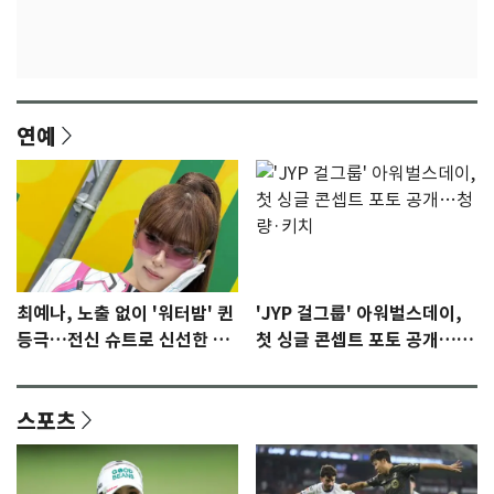
연예
최예나, 노출 없이 '워터밤' 퀸
'JYP 걸그룹' 아워벌스데이,
등극…전신 슈트로 신선한 충
첫 싱글 콘셉트 포토 공개…청
격 [N샷]
량·키치
스포츠