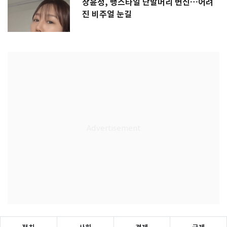
장윤정, 뱅스타일 단발머리 변신…어려
진 비주얼 눈길