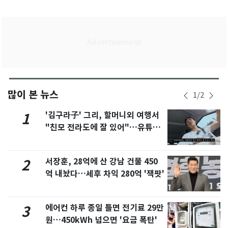
많이 본 뉴스
1
/
2
'김구라子' 그리, 할머니외 여행서
1
"친모 전라도에 잘 있어"…유튜브
서 언급
서장훈, 28억에 산 강남 건물 450
2
억 내놨다…세후 차익 280억 '잭팟'
에어컨 하루 종일 틀면 전기료 29만
3
원…450kWh 넘으면 '요금 폭탄'