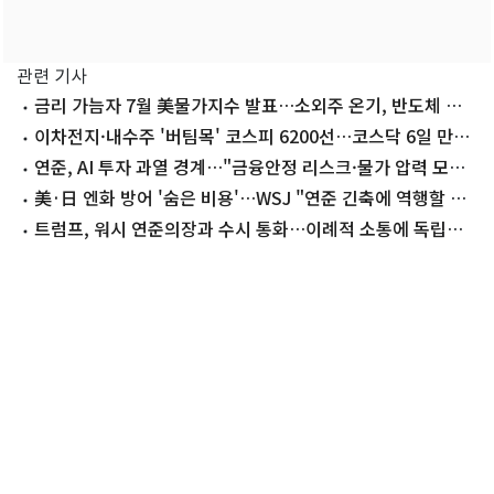
관련 기사
금리 가늠자 7월 美물가지수 발표…소외주 온기, 반도체 방
향성 탐색
이차전지·내수주 '버팀목' 코스피 6200선…코스닥 6일 만에
내림세[시황종합]
연준, AI 투자 과열 경계…"금융안정 리스크·물가 압력 모두
주시"
美·日 엔화 방어 '숨은 비용'…WSJ "연준 긴축에 역행할 수
도"
트럼프, 워시 연준의장과 수시 통화…이례적 소통에 독립성
논란