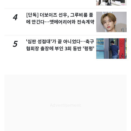
[단독] 더보이즈 선우, 그루비룸 품
4
에 안긴다…앳에어리어와 전속계약
'심판 성접대'가 끝 아니었다…축구
5
협회장 출장에 부인 3회 동반 '펑펑'