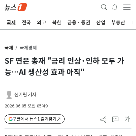
제
국제
전국
외교
북한
금융ㆍ증권
산업
부동산
I
국제
국제경제
SF 연은 총재 "금리 인상·인하 모두 가
능…AI 생산성 효과 아직"
신기림 기자
2026.06.05 오전 05:49
가
구글에서 뉴스1 즐겨찾기