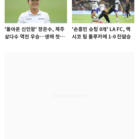
'돌아온 신인왕' 장은수, 제주
'손흥민 슈팅 0개' LA FC, 멕
삼다수 역전 우승…생애 첫승
시코 팀 톨루카에 1-0 진땀승
감격