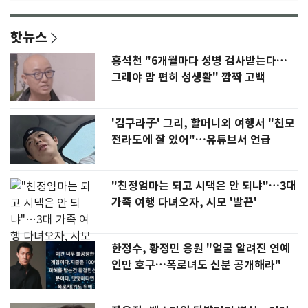
핫뉴스
홍석천 "6개월마다 성병 검사받는다…
그래야 맘 편히 성생활" 깜짝 고백
'김구라子' 그리, 할머니외 여행서 "친모
전라도에 잘 있어"…유튜브서 언급
"친정엄마는 되고 시댁은 안 되냐"…3대
가족 여행 다녀오자, 시모 '발끈'
한정수, 황정민 응원 "얼굴 알려진 연예
인만 호구…폭로녀도 신분 공개해라"