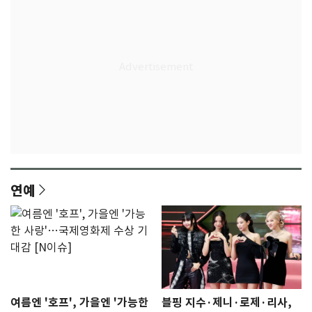
연예
여름엔 '호프', 가을엔 '가능한
블핑 지수·제니·로제·리사,