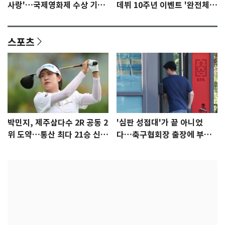
사랑'…국제영화제 수상 기대
데뷔 10주년 이벤트 '완전체'
감 [N이슈]
참석 확정…기대감 UP
스포츠
박민지, 제주삼다수 2R 공동 2
'심판 성접대'가 끝 아니었
위 도약…통산 최다 21승 신기
다…축구협회장 출장에 부인
록 도전
3회 동반 '펑펑'