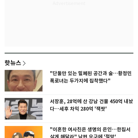
핫뉴스
"단둘만 있는 밀폐된 공간과 술…황정민
폭로녀는 두가지에 집착했다"
서장훈, 28억에 산 강남 건물 450억 내놨
다…세후 차익 280억 '잭팟'
"이혼한 여사친은 생명의 은인…한집서
살게 해달라" 남편 요구에 '절망'