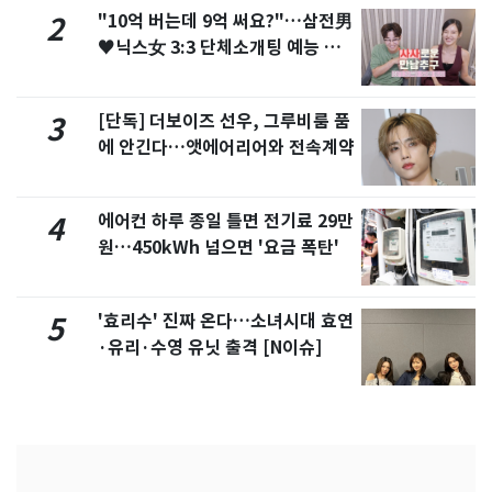
"10억 버는데 9억 써요?"…삼전男
2
♥닉스女 3:3 단체소개팅 예능 화
제
[단독] 더보이즈 선우, 그루비룸 품
3
에 안긴다…앳에어리어와 전속계약
에어컨 하루 종일 틀면 전기료 29만
4
원…450kWh 넘으면 '요금 폭탄'
'효리수' 진짜 온다…소녀시대 효연
5
·유리·수영 유닛 출격 [N이슈]