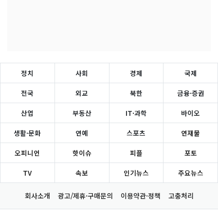
정치
사회
경제
국제
전국
외교
북한
금융·증권
산업
부동산
IT·과학
바이오
생활·문화
연예
스포츠
연재물
오피니언
핫이슈
피플
포토
TV
속보
인기뉴스
주요뉴스
회사소개
광고/제휴·구매문의
이용약관·정책
고충처리