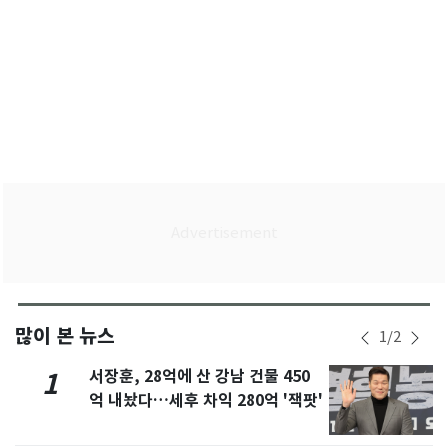
많이 본 뉴스
1
/
2
서장훈, 28억에 산 강남 건물 450
1
억 내놨다…세후 차익 280억 '잭팟'