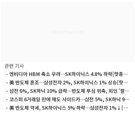
관련 기사
엔비디아 HBM 축소 우려…SK하이닉스 4.8% 하락[핫종목]
(종합)
美 반도체 혼조…삼성전자 2%, SK하이닉스 1% 상승[핫종
목]
삼전 6%, SK하닉 10% 급락…반도체 투심 위축, 외인 '팔
자'[핫종목](종합)
코스피 6거래일 만에 매도 사이드카…삼전 5%, SK하닉 9%
급락(상보)
美 반도체 약세, SK하이닉스 5% 하락…삼성전자 1%↓[핫
종목]