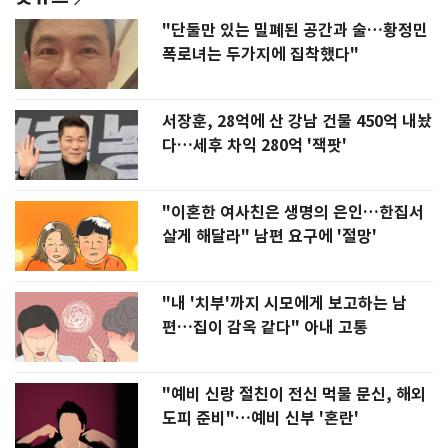
"단둘만 있는 밀폐된 공간과 술…황정민
폭로녀는 두가지에 집착했다"
서장훈, 28억에 산 강남 건물 450억 내놨
다…세후 차익 280억 '잭팟'
"이혼한 여사친은 생명의 은인…한집서
살게 해달라" 남편 요구에 '절망'
"내 '치부'까지 시모에게 보고하는 남
편…집이 감옥 같다" 아내 고통
"예비 신랑 절친이 전신 먹물 문신, 해외
도피 준비"…예비 신부 '혼란'