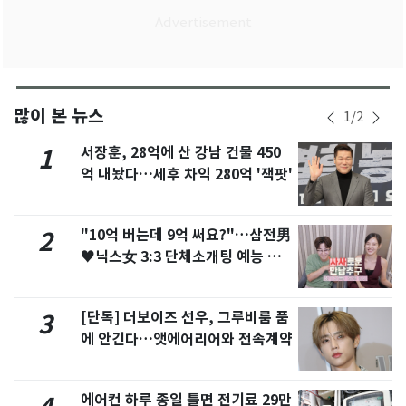
많이 본 뉴스
1
/
2
서장훈, 28억에 산 강남 건물 450
1
억 내놨다…세후 차익 280억 '잭팟'
"10억 버는데 9억 써요?"…삼전男
2
♥닉스女 3:3 단체소개팅 예능 화
제
[단독] 더보이즈 선우, 그루비룸 품
3
에 안긴다…앳에어리어와 전속계약
에어컨 하루 종일 틀면 전기료 29만