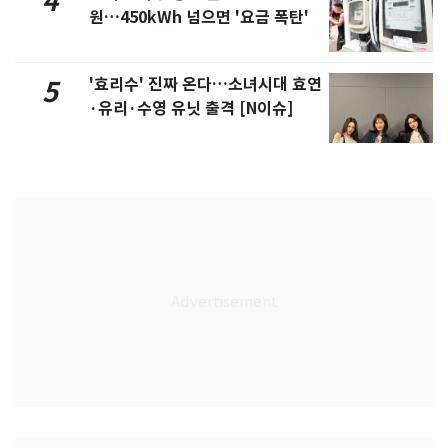
4
원…450kWh 넘으면 '요금 폭탄'
'효리수' 진짜 온다…소녀시대 효연
5
·유리·수영 유닛 출격 [N이슈]