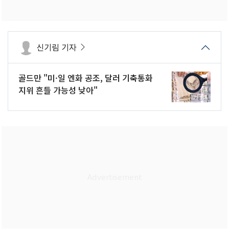
신기림 기자
골드만 "미·일 엔화 공조, 달러 기축통화
지위 흔들 가능성 낮아"