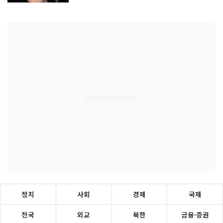
정치
사회
경제
국제
전국
외교
북한
금융·증권