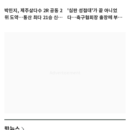
박민지, 제주삼다수 2R 공동 2
'심판 성접대'가 끝 아니었
위 도약…통산 최다 21승 신기
다…축구협회장 출장에 부인
록 도전
3회 동반 '펑펑'
핫뉴스