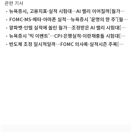
관련 기사
뉴욕증시, 고용지표·실적 시험대…AI 랠리 이어질까[월가프
리뷰]
FOMC·MS·메타·아마존 실적…뉴욕증시 '운명의 한 주'[월
가프리뷰]
알파벳·인텔 실적에 쏠린 월가…조정받은 AI 랠리 시험대[월
가프리뷰]
뉴욕증시 '빅 이벤트'…CPI·은행실적·이란재충돌 시험대[월
가프리뷰]
반도체 조정 일시적일까…FOMC 의사록·실적시즌 주목[월
가프리뷰]