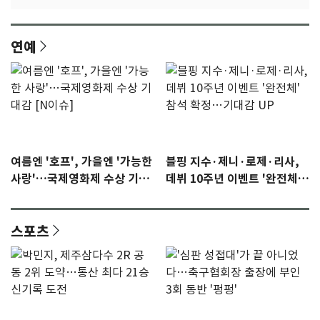
연예
여름엔 '호프', 가을엔 '가능한
블핑 지수·제니·로제·리사,
사랑'…국제영화제 수상 기대
데뷔 10주년 이벤트 '완전체'
감 [N이슈]
참석 확정…기대감 UP
스포츠