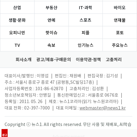
산업
부동산
IT·과학
바이오
생활·문화
연예
스포츠
연재물
오피니언
핫이슈
피플
포토
TV
속보
인기뉴스
주요뉴스
회사소개
광고/제휴·구매문의
이용약관·정책
고충처리
대표이사/발행인 : 이영섭
|
편집인 : 채원배
|
편집국장 : 김기성
|
주소 : 서울시 종로구 종로 47 (공평동,SC빌딩17층)
|
사업자등록번호 : 101-86-62870
|
고충처리인 : 김성환
|
청소년보호책임자 : 안병길
|
통신판매업신고 : 서울종로 0676호
|
등록일 : 2011. 05. 26
|
제호 : 뉴스1코리아(읽기: 뉴스원코리아)
|
대표 전화 : 02-397-7000
|
대표 이메일 :
webmaster@news1.kr
Copyright ⓒ 뉴스1. All rights reserved. 무단 사용 및 재배포, AI학습
활용 금지.
광고