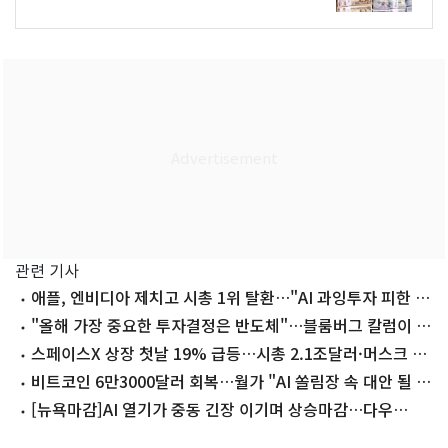
관련 기사
애플, 엔비디아 제치고 시총 1위 탈환…"AI 과잉투자 피한 승
자"
"올해 가장 중요한 투자결정은 반도체"…블룸버그 칼럼이 던
진 질문
스페이스X 상장 첫날 19% 급등…시총 2.1조달러·머스크 조
만장자(종합)
비트코인 6만3000달러 회복…월가 "AI 쏠림장 속 대안 될 수
도"
[뉴욕마감]AI 열기가 중동 긴장 이기며 상승마감…다우
0.43%↑