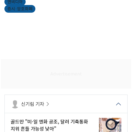
엔비디아
증시·암호화폐
신기림 기자
골드만 "미·일 엔화 공조, 달러 기축통화
지위 흔들 가능성 낮아"