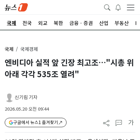
제
국제
전국
외교
북한
금융ㆍ증권
산업
부동산
I
국제
국제경제
엔비디아 실적 앞 긴장 최고조…"시총 위
아래 각각 535조 열려"
신기림 기자
2026.05.20 오전 09:44
가
구글에서 뉴스1 즐겨찾기