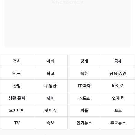
정치
사회
경제
국제
전국
외교
북한
금융·증권
산업
부동산
IT·과학
바이오
생활·문화
연예
스포츠
연재물
오피니언
핫이슈
피플
포토
TV
속보
인기뉴스
주요뉴스