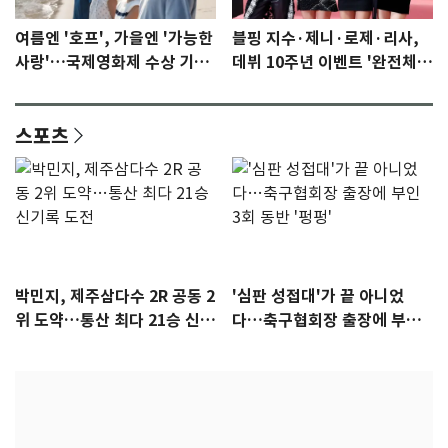
여름엔 '호프', 가을엔 '가능한
블핑 지수·제니·로제·리사,
사랑'…국제영화제 수상 기대
데뷔 10주년 이벤트 '완전체'
감 [N이슈]
참석 확정…기대감 UP
스포츠
박민지, 제주삼다수 2R 공동 2
'심판 성접대'가 끝 아니었
위 도약…통산 최다 21승 신기
다…축구협회장 출장에 부인
록 도전
3회 동반 '펑펑'