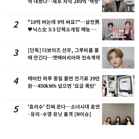
억 내놨다…세후 차익 280억 '잭팟'
"10억 버는데 9억 써요?"…삼전男
2
♥닉스女 3:3 단체소개팅 예능 화
제
[단독] 더보이즈 선우, 그루비룸 품
3
에 안긴다…앳에어리어와 전속계약
에어컨 하루 종일 틀면 전기료 29만
4
원…450kWh 넘으면 '요금 폭탄'
'효리수' 진짜 온다…소녀시대 효연
5
·유리·수영 유닛 출격 [N이슈]