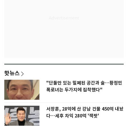
핫뉴스
"단둘만 있는 밀폐된 공간과 술…황정민
폭로녀는 두가지에 집착했다"
서장훈, 28억에 산 강남 건물 450억 내놨
다…세후 차익 280억 '잭팟'