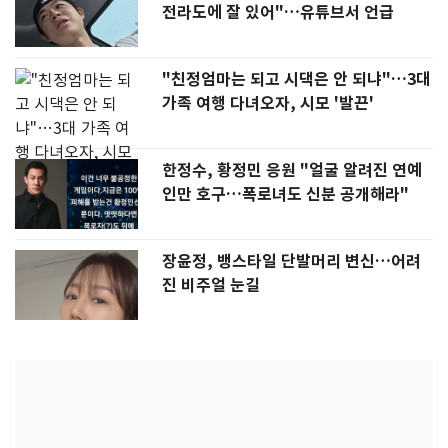
전라도에 잘 있어"…유튜브서 언급
"친정엄마는 되고 시댁은 안 되냐"…3대
가족 여행 다녀오자, 시모 '발끈'
한정수, 황정민 응원 "얼굴 알려진 연예
인만 호구…폭로녀도 신분 공개해라"
장윤정, 뱅스타일 단발머리 변신…어려
진 비주얼 눈길