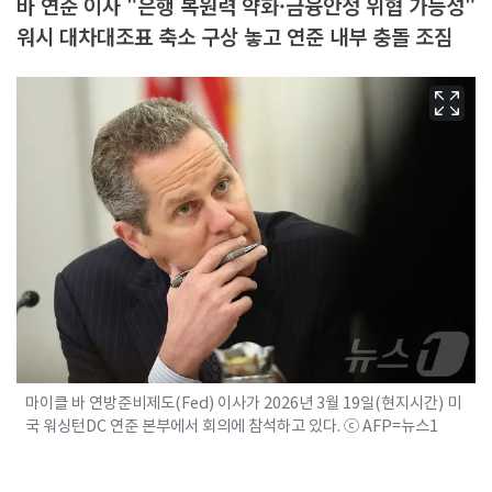
바 연준 이사 "은행 복원력 약화·금융안정 위협 가능성"
워시 대차대조표 축소 구상 놓고 연준 내부 충돌 조짐
마이클 바 연방준비제도(Fed) 이사가 2026년 3월 19일(현지시간) 미
국 워싱턴DC 연준 본부에서 회의에 참석하고 있다. ⓒ AFP=뉴스1