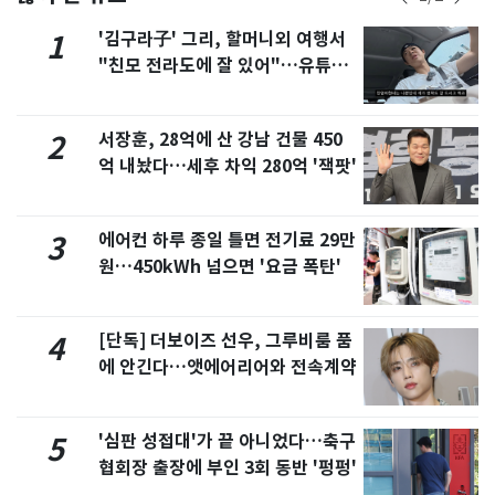
'김구라子' 그리, 할머니외 여행서
1
"친모 전라도에 잘 있어"…유튜브
서 언급
서장훈, 28억에 산 강남 건물 450
2
억 내놨다…세후 차익 280억 '잭팟'
에어컨 하루 종일 틀면 전기료 29만
3
원…450kWh 넘으면 '요금 폭탄'
[단독] 더보이즈 선우, 그루비룸 품
4
에 안긴다…앳에어리어와 전속계약
'심판 성접대'가 끝 아니었다…축구
5
협회장 출장에 부인 3회 동반 '펑펑'