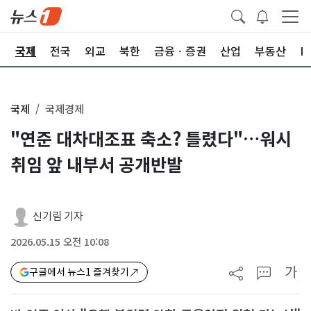
제
국제
전국
외교
북한
금융ㆍ증권
산업
부동산
I
국제
국제경제
"연준 대차대조표 축소? 틀렸다"…워시
취임 앞 내부서 공개반발
신기림 기자
2026.05.15 오전 10:08
가
구글에서 뉴스1 즐겨찾기