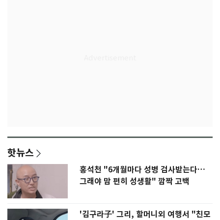
핫뉴스
홍석천 "6개월마다 성병 검사받는다…
그래야 맘 편히 성생활" 깜짝 고백
'김구라子' 그리, 할머니외 여행서 "친모