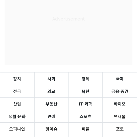
정치
사회
경제
국제
전국
외교
북한
금융·증권
산업
부동산
IT·과학
바이오
생활·문화
연예
스포츠
연재물
오피니언
핫이슈
피플
포토