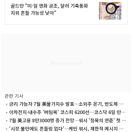
골드만 "미·일 엔화 공조, 달러 기축통화
지위 흔들 가능성 낮아"
관련 기사
금리 가늠자 7월 美물가지수 발표…소외주 온기, 반도체 방
향성 탐색
이차전지·내수주 '버팀목' 코스피 6200선…코스닥 6일 만에
내림세[시황종합]
7월 美고용 8만3000명 증가 전망…워시 '침묵의 연준' 첫 시
험대
'시장 불만에도 흔들림 없다'…케빈 워시, 제한적 메시지 고