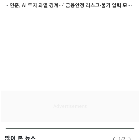
수할 듯
연준, AI 투자 과열 경계…"금융안정 리스크·물가 압력 모두
주시"
많이 본 뉴스
1
/
2