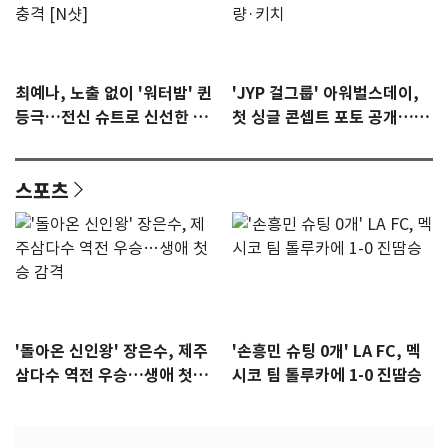
최예나, 노출 없이 '워터밤' 퀸
'JYP 걸그룹' 아워벌스데이,
등극…전신 슈트로 신선한 충
첫 싱글 콘셉트 포토 공개…청
격 [N샷]
량·키치
스포츠
'돌아온 신인왕' 장은수, 제주
'손흥민 슈팅 0개' LA FC, 멕
삼다수 역전 우승…생애 첫승
시코 팀 톨루카에 1-0 진땀승
감격