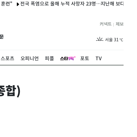
전국 폭염으로 올해 누적 사망자 23명…지난해 보다 2명 늘어
커넥트
제보
|
제주
29
℃
문
서울
31
℃
부산
29
℃
스포츠
오피니언
피플
포토
TV
대구
30
℃
인천
30
℃
종합)
광주
31
℃
대전
29
℃
울산
28
℃
강릉
26
℃
제주
29
℃