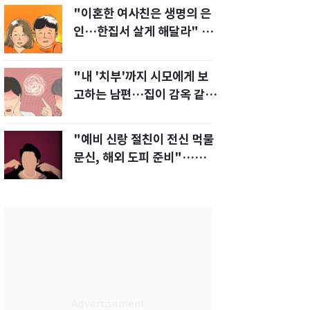
"이혼한 여사친은 생명의 은
인…한집서 살게 해달라" 남
편 요구에 '절망'
"내 '치부'까지 시모에게 보
고하는 남편…집이 감옥 같
다" 아내 고통
"예비 신랑 절친이 전신 먹물
문신, 해외 도피 준비"…예비
신부 '혼란'