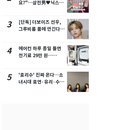
요?"…삼전男♥닉스女
의실에 남자
3:3 단체소개팅 예능 화
요"…경찰 
제
[단독] 더보이즈 선우,
전남광주 화
3
8
그루비룸 품에 안긴다…
교통사고로 
앳에어리어와 전속계약
지…6명 부
에어컨 하루 종일 틀면
[단독]중수
4
9
전기료 29만 원…
수사관 경력
450kWh 넘으면 '요금
진…법무사·
폭탄'
택' 유지
'효리수' 진짜 온다…소
축구협회, 
5
10
녀시대 효연·유리·수영
들 10여명 대
유닛 출격 [N이슈]
대' 의혹…
픽 예선 등