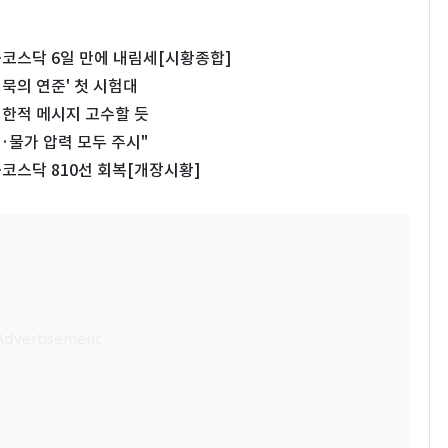
…코스닥 6일 만에 내림세[시황종합]
침묵의 연준' 첫 시험대
제한적 메시지 고수할 듯
·물가 압력 모두 주시"
코스닥 810선 회복[개장시황]