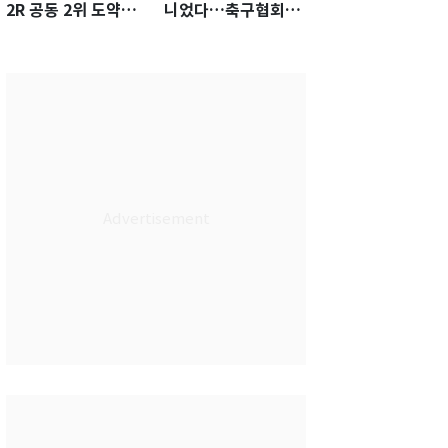
2R 공동 2위 도약…
니었다…축구협회장
통산 최다 21승 신기
출장에 부인 3회 동반
록 도전
'펑펑'