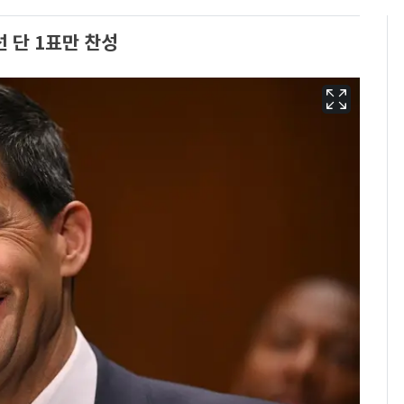
 단 1표만 찬성
13호 태풍 '돌핀' 日오
6
키나와·가고시마현 접
근…26만명 대피령
"캐리비안 베이 여자 탈
7