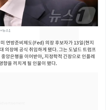
의실에 남자가 있어
요"…경찰 수사
전남광주 화정역 인근서
8
교통사고로 40대 심정
지…6명 부상
P=뉴스1
[단독]중수청 가는 검찰
9
시 미 연방준비제도(Fed) 의장 후보자가 13일(현지
수사관 경력 합산 추
7대 의장에 공식 취임하게 됐다. 그는 도널드 트럼프
진…법무사·집행관 '혜
 중앙은행을 이어받아, 지정학적 긴장으로 인플레
택' 유지
영향을 끼치게 될 인물이 됐다.
축구협회, 외국인 심판
10
들 10여명 대상 '성 접
대' 의혹…월드컵·올림
픽 예선 등