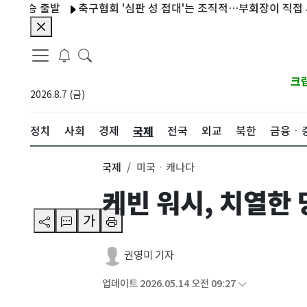
승 출발
축구협회 '심판 성 접대'는 조직적…부회장이 직접 사인
크
2026.8.7 (금)
국제
정치
사회
경제
전국
외교
북한
금융ㆍ
국제
미국ㆍ캐나다
케빈 워시, 치열한 
가
권영미 기자
업데이트 2026.05.14 오전 09:27