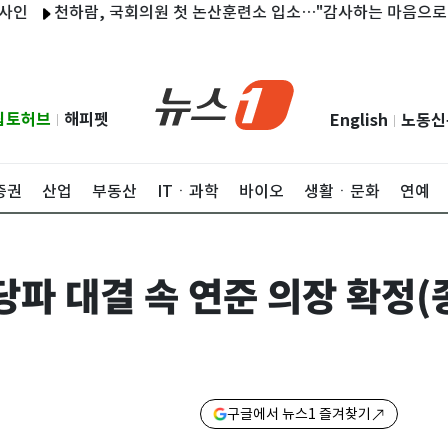
천하람, 국회의원 첫 논산훈련소 입소…"감사하는 마음으로 훈련"
립토허브
해피펫
English
노동신
|
|
증권
산업
부동산
ITㆍ과학
바이오
생활ㆍ문화
연예
당파 대결 속 연준 의장 확정(
구글에서 뉴스1 즐겨찾기