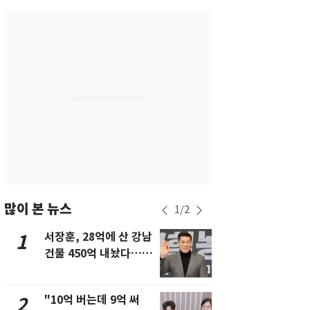
서울
31
℃
부산
29
℃
대구
30
℃
인천
30
℃
광주
31
℃
대전
29
℃
울산
28
℃
강릉
26
℃
많이 본 뉴스
1
/
2
제주
29
℃
서장훈, 28억에 산 강남
13호 태풍 '
1
6
건물 450억 내놨다…세
키나와·가고
후 차익 280억 '잭팟'
근…26만명
"10억 버는데 9억 써
"캐리비안 
2
7