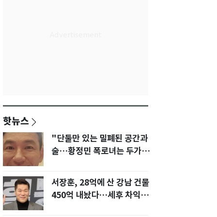
핫뉴스
"단둘만 있는 밀폐된 공간과
술…황정민 폭로녀는 두가지
에 집착했다"
서장훈, 28억에 산 강남 건물
450억 내놨다…세후 차익
280억 '잭팟'