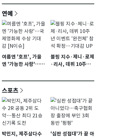
연예
여름엔 '호프', 가을
블핑 지수·제니·로제
엔 '가능한 사랑'…국
·리사, 데뷔 10주년
제영화제 수상 기대
이벤트 '완전체' 참석
감 [N이슈]
확정…기대감 UP
스포츠
박민지, 제주삼다수
'심판 성접대'가 끝 아