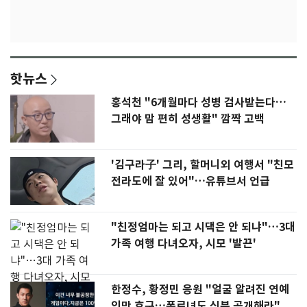
핫뉴스
홍석천 "6개월마다 성병 검사받는다…
그래야 맘 편히 성생활" 깜짝 고백
'김구라子' 그리, 할머니외 여행서 "친모
전라도에 잘 있어"…유튜브서 언급
"친정엄마는 되고 시댁은 안 되냐"…3대
가족 여행 다녀오자, 시모 '발끈'
한정수, 황정민 응원 "얼굴 알려진 연예
인만 호구…폭로녀도 신분 공개해라"