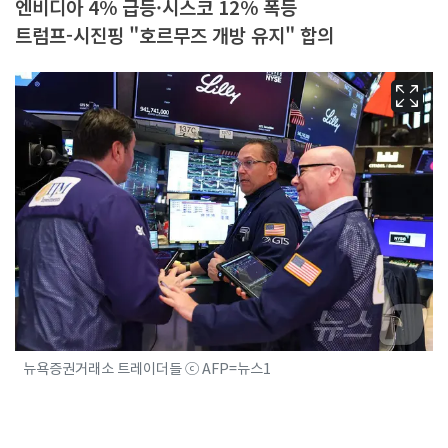
엔비디아 4% 급등·시스코 12% 폭등
트럼프-시진핑 "호르무즈 개방 유지" 합의
뉴욕증권거래소 트레이더들 ⓒ AFP=뉴스1