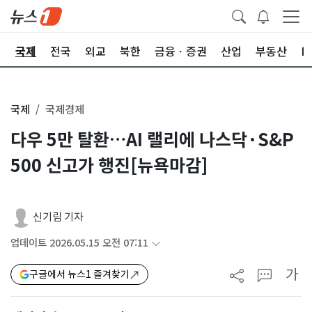
제
국제
전국
외교
북한
금융ㆍ증권
산업
부동산
I
국제
국제경제
다우 5만 탈환…AI 랠리에 나스닥·S&P
500 신고가 행진[뉴욕마감]
신기림 기자
업데이트 2026.05.15 오전 07:11
가
구글에서 뉴스1 즐겨찾기