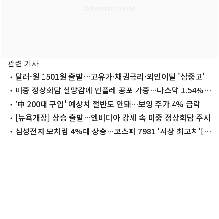
관련 기사
달러·원 1501원 출발…고유가·채권금리·외인이탈 '삼중고'
미중 정상회담 실망감에 인플레 공포 가중…나스닥 1.54%
하락[뉴욕마감]
'中 200대 구입' 예상치 절반도 안돼…보잉 주가 4% 급락
[뉴욕개장] 상승 출발…엔비디아 강세 속 미중 정상회담 주시
삼성전자 모처럼 4%대 상승…코스피 7981 '사상 최고치'[시
황종합]