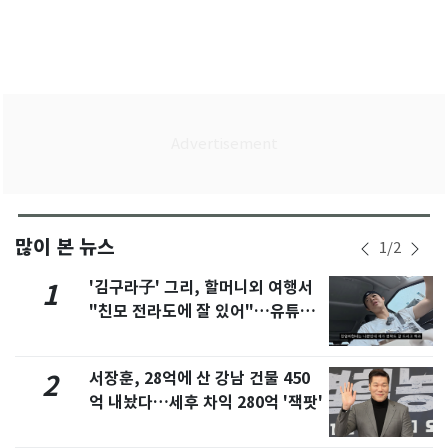
많이 본 뉴스
1
/
2
'김구라子' 그리, 할머니외 여행서
1
"친모 전라도에 잘 있어"…유튜브
서 언급
서장훈, 28억에 산 강남 건물 450
2
억 내놨다…세후 차익 280억 '잭팟'