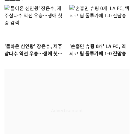
'돌아온 신인왕' 장은수, 제주
'손흥민 슈팅 0개' LA FC, 멕
삼다수 역전 우승…생애 첫승
시코 팀 톨루카에 1-0 진땀승
감격