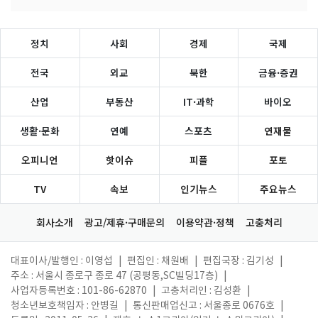
정치
사회
경제
국제
전국
외교
북한
금융·증권
산업
부동산
IT·과학
바이오
생활·문화
연예
스포츠
연재물
오피니언
핫이슈
피플
포토
TV
속보
인기뉴스
주요뉴스
회사소개
광고/제휴·구매문의
이용약관·정책
고충처리
대표이사/발행인 : 이영섭
|
편집인 : 채원배
|
편집국장 : 김기성
|
주소 : 서울시 종로구 종로 47 (공평동,SC빌딩17층)
|
사업자등록번호 : 101-86-62870
|
고충처리인 : 김성환
|
청소년보호책임자 : 안병길
|
통신판매업신고 : 서울종로 0676호
|