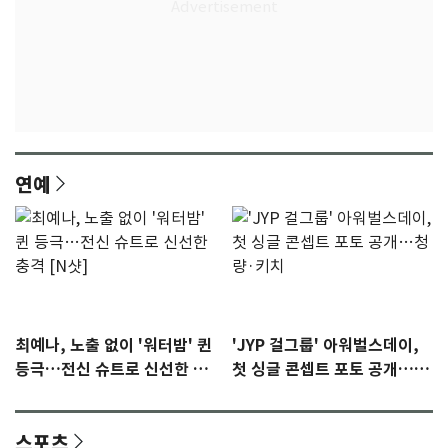
연예
최예나, 노출 없이 '워터밤' 퀸
'JYP 걸그룹' 아워벌스데이,
등극…전신 슈트로 신선한 충
첫 싱글 콘셉트 포토 공개…청
격 [N샷]
량·키치
스포츠