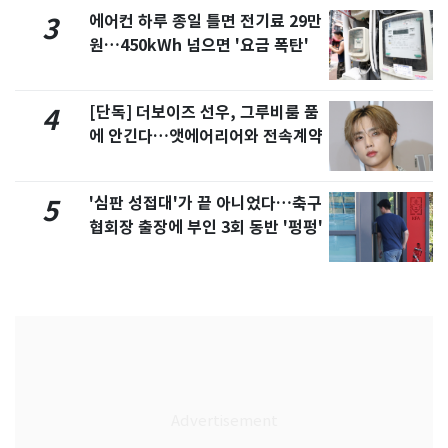
에어컨 하루 종일 틀면 전기료 29만
3
원…450kWh 넘으면 '요금 폭탄'
[단독] 더보이즈 선우, 그루비룸 품
4
에 안긴다…앳에어리어와 전속계약
'심판 성접대'가 끝 아니었다…축구
5
협회장 출장에 부인 3회 동반 '펑펑'