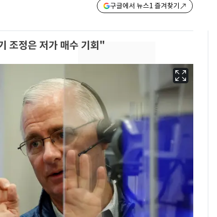
구글에서 뉴스1 즐겨찾기
기 조정은 저가 매수 기회"
13호 태풍 '돌핀' 日오
6
키나와·가고시마현 접
근…26만명 대피령