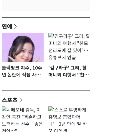
연예
블랙핑크 지수, 10주
'김구라子' 그리, 할
년 논란에 직접 사과
머니외 여행서 "친모
"큰 섭섭함 안겨 미
전라도에 잘 있어"…
안"
유튜브서 언급
스포츠