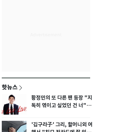
핫뉴스
황정민의 또 다른 팬 등장 "지
독히 엮이고 싶었던 건 너" 폭
로녀 직격
'김구라子' 그리, 할머니외 여