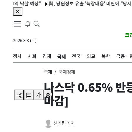
억 낙찰 예상"
與, 당원정보 유출 '늑장대응' 비판에 "당시 이상 없
크
2026.8.8 (토)
국제
정치
사회
경제
전국
외교
북한
금융ㆍ
국제
국제경제
나스닥 0.65% 
가
마감]
신기림 기자