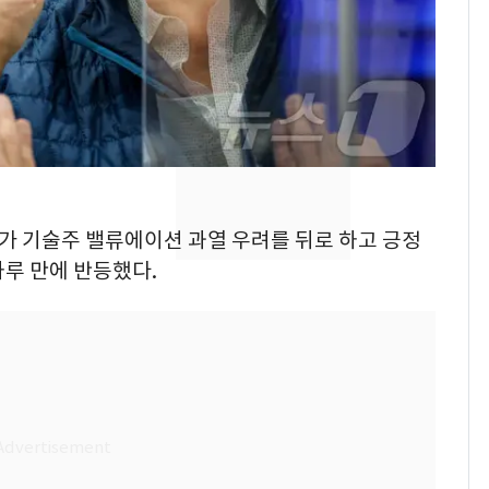
낮 최고 37도 폭염 계
7
속…전국 곳곳 비 [오늘
날씨]
[단독] 경찰, '김부장'
8
제작사 회장 수사…자본
시장법 위반 의혹
[단독]중수청 가는 검찰
9
시가 기술주 밸류에이션 과열 우려를 뒤로 하고 긍정
수사관 경력 합산 추
루 만에 반등했다.
진…법무사·집행관 '혜
택' 유지
전남광주 화정역 인근서
10
교통사고로 40대 심정
지…6명 부상