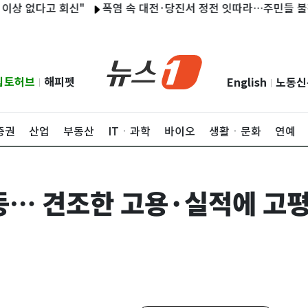
다고 회신"
폭염 속 대전·당진서 정전 잇따라…주민들 불편
金
립토허브
해피펫
English
노동신
|
|
증권
산업
부동산
ITㆍ과학
바이오
생활ㆍ문화
연예
반등… 견조한 고용·실적에 고