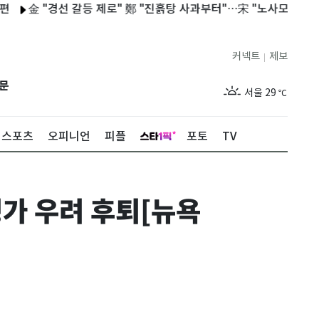
 "경선 갈등 제로" 鄭 "진흙탕 사과부터"…宋 "노사모 왜 정치 이용"
커넥트
제보
|
제주
29
℃
문
서울
29
℃
부산
29
℃
스포츠
오피니언
피플
포토
TV
대구
28
℃
인천
29
℃
평가 우려 후퇴[뉴욕
광주
29
℃
대전
28
℃
울산
28
℃
강릉
21
℃
제주
29
℃