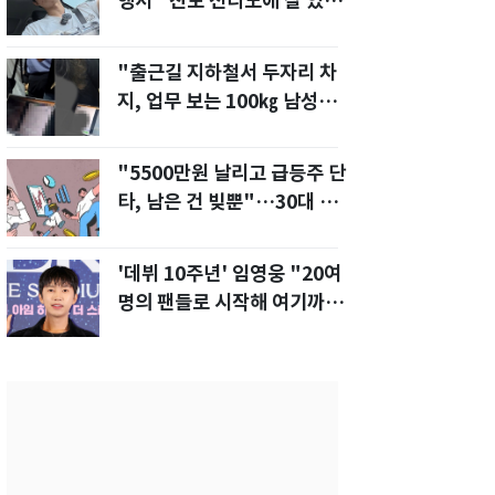
행서 "친모 전라도에 잘 있
어"…유튜브서 언급
"출근길 지하철서 두자리 차
지, 업무 보는 100㎏ 남성…
부딪히면 신경질"
"5500만원 날리고 급등주 단
타, 남은 건 빚뿐"…30대 여
성 파혼 위기
'데뷔 10주년' 임영웅 "20여
명의 팬들로 시작해 여기까
지…진심 감사"