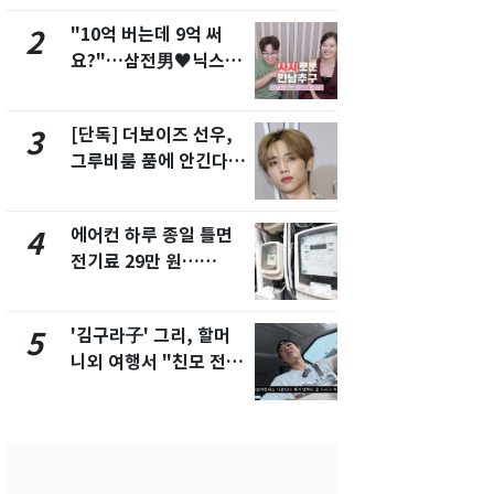
"10억 버는데 9억 써
낮 최고 37
2
7
요?"…삼전男♥닉스女
속…전국 곳곳
3:3 단체소개팅 예능 화
날씨]
제
[단독] 더보이즈 선우,
[단독] 경찰,
3
8
그루비룸 품에 안긴다…
제작사 회장
앳에어리어와 전속계약
시장법 위반
에어컨 하루 종일 틀면
[단독]중수
4
9
전기료 29만 원…
수사관 경력
450kWh 넘으면 '요금
진…법무사·
폭탄'
택' 유지
'김구라子' 그리, 할머
전남광주 화
5
10
니외 여행서 "친모 전라
교통사고로 
도에 잘 있어"…유튜브
지…6명 부
서 언급