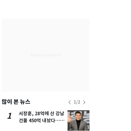
서울
29
℃
부산
29
℃
대구
28
℃
인천
29
℃
광주
29
℃
대전
28
℃
울산
28
℃
강릉
21
℃
제주
29
℃
많이 본 뉴스
1
/
2
서장훈, 28억에 산 강남
13호 태풍 '
1
6
건물 450억 내놨다…세
키나와·가고
후 차익 280억 '잭팟'
근…26만명