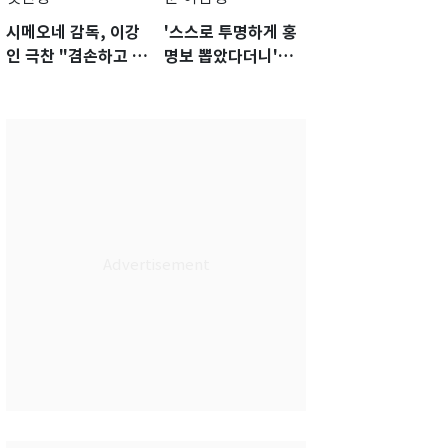
시메오네 감독, 이강
'스스로 투명하게 홍
인 극찬 "겸손하고 노
명보 뽑았다더니'…2
력하는 선수…좋은
년 만에 말 바꾼 이임
첫인상"
생