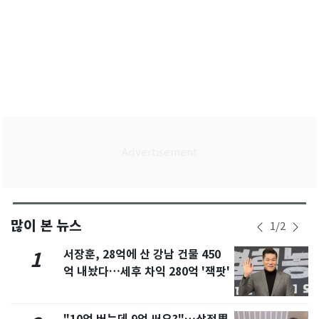
많이 본 뉴스
1
/
2
서장훈, 28억에 산 강남 건물 450
1
억 내놨다…세후 차익 280억 '잭팟'