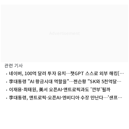
관련 기사
네이버, 100억 달러 투자 유치…챗GPT 스스로 외부 해킹[뉴
스잇(IT)쥬]
李대통령 "AI 황금시대 역할을"…젠슨황 "SK와 5천억달러
파트너십"(종합)
이재용·최태원, 美서 오픈AI·앤트로픽과도 '깐부'될까
李대통령, 앤트로픽·오픈AI·엔비디아 수장 만난다…'샌프란
AI 선언' 발표(종합)