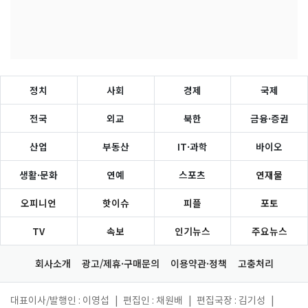
정치
사회
경제
국제
전국
외교
북한
금융·증권
산업
부동산
IT·과학
바이오
생활·문화
연예
스포츠
연재물
오피니언
핫이슈
피플
포토
TV
속보
인기뉴스
주요뉴스
회사소개
광고/제휴·구매문의
이용약관·정책
고충처리
대표이사/발행인 : 이영섭
|
편집인 : 채원배
|
편집국장 : 김기성
|