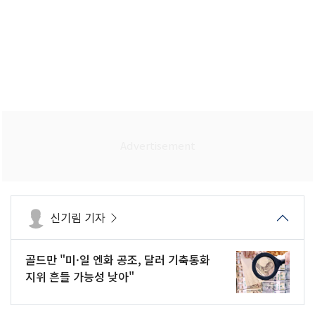
신기림 기자
골드만 "미·일 엔화 공조, 달러 기축통화
지위 흔들 가능성 낮아"