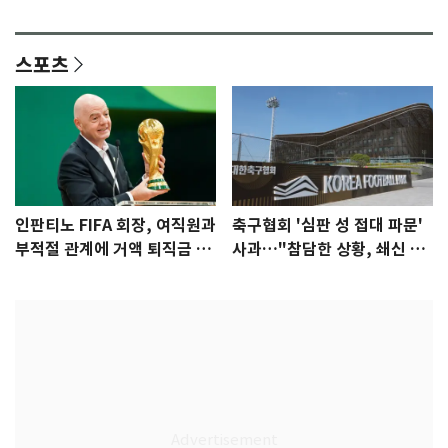
안"
어"…유튜브서 언급
스포츠
인판티노 FIFA 회장, 여직원과
축구협회 '심판 성 접대 파문'
부적절 관계에 거액 퇴직금 지
사과…"참담한 상황, 쇄신 약
급 논란
속"