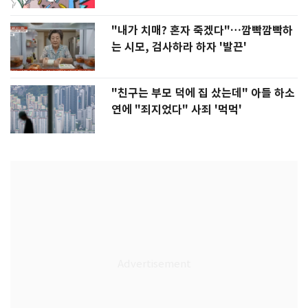
"내가 치매? 혼자 죽겠다"…깜빡깜빡하
는 시모, 검사하라 하자 '발끈'
"친구는 부모 덕에 집 샀는데" 아들 하소
연에 "죄지었다" 사죄 '먹먹'