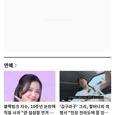
연예
블랙핑크 지수, 10주년 논란에
'김구라子' 그리, 할머니외 여
직접 사과 "큰 섭섭함 안겨 미
행서 "친모 전라도에 잘 있