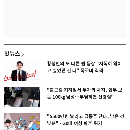
핫뉴스
황정민의 또 다른 팬 등장 "지독히 엮이
고 싶었던 건 너" 폭로녀 직격
"출근길 지하철서 두자리 차지, 업무 보
는 100㎏ 남성…부딪히면 신경질"
"5500만원 날리고 급등주 단타, 남은 건
빚뿐"…30대 여성 파혼 위기