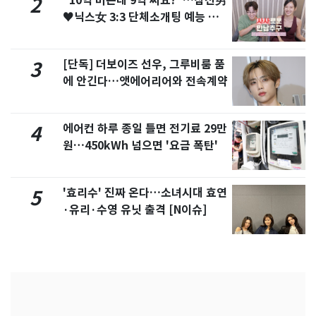
"10억 버는데 9억 써요?"…삼전男
2
♥닉스女 3:3 단체소개팅 예능 화
제
[단독] 더보이즈 선우, 그루비룸 품
3
에 안긴다…앳에어리어와 전속계약
에어컨 하루 종일 틀면 전기료 29만
4
원…450kWh 넘으면 '요금 폭탄'
'효리수' 진짜 온다…소녀시대 효연
5
·유리·수영 유닛 출격 [N이슈]