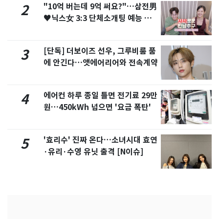
"10억 버는데 9억 써요?"…삼전男
2
♥닉스女 3:3 단체소개팅 예능 화
제
[단독] 더보이즈 선우, 그루비룸 품
3
에 안긴다…앳에어리어와 전속계약
에어컨 하루 종일 틀면 전기료 29만
4
원…450kWh 넘으면 '요금 폭탄'
'효리수' 진짜 온다…소녀시대 효연
5
·유리·수영 유닛 출격 [N이슈]