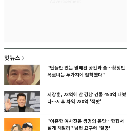
핫뉴스
"단둘만 있는 밀폐된 공간과 술…황정민
폭로녀는 두가지에 집착했다"
서장훈, 28억에 산 강남 건물 450억 내놨
다…세후 차익 280억 '잭팟'
"이혼한 여사친은 생명의 은인…한집서
살게 해달라" 남편 요구에 '절망'