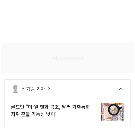
신기림 기자
골드만 "미·일 엔화 공조, 달러 기축통화
지위 흔들 가능성 낮아"