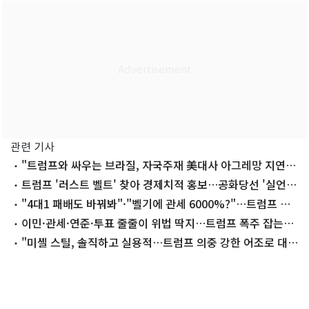
관련 기사
"트럼프와 싸우는 브라질, 자국주재 美대사 아그레망 지연
중"
트럼프 '러스트 벨트' 찾아 경제치적 홍보…공화당선 '실언'
걱정
"4대1 패배도 바꿔봐"·"벨기에 관세 6000%?"…트럼프 월
드컵 밈 폭발
이민·관세·연준·투표 줄줄이 위법 딱지…트럼프 폭주 잡는
대법원
"미셸 스틸, 솔직하고 실용적…트럼프 의중 강한 어조로 대변
할 것"