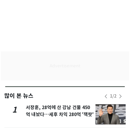
많이 본 뉴스
1
/
2
서장훈, 28억에 산 강남 건물 450
1
억 내놨다…세후 차익 280억 '잭팟'