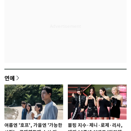
연예
여름엔 '호프', 가을엔 '가능한
블핑 지수·제니·로제·리사,