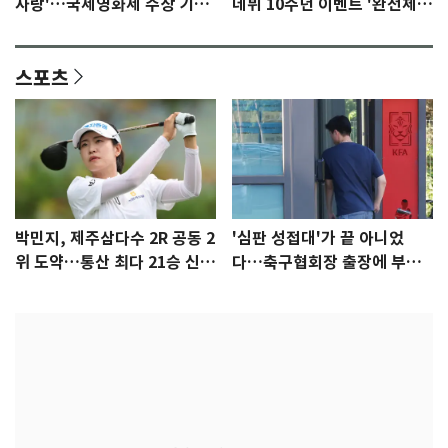
사랑'…국제영화제 수상 기대
데뷔 10주년 이벤트 '완전체'
감 [N이슈]
참석 확정…기대감 UP
스포츠
박민지, 제주삼다수 2R 공동 2
'심판 성접대'가 끝 아니었
위 도약…통산 최다 21승 신기
다…축구협회장 출장에 부인
록 도전
3회 동반 '펑펑'