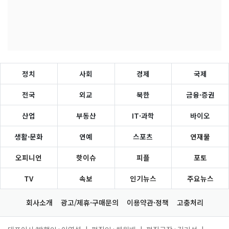
정치
사회
경제
국제
전국
외교
북한
금융·증권
산업
부동산
IT·과학
바이오
생활·문화
연예
스포츠
연재물
오피니언
핫이슈
피플
포토
TV
속보
인기뉴스
주요뉴스
회사소개
광고/제휴·구매문의
이용약관·정책
고충처리