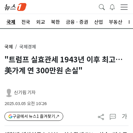
제
국제
전국
외교
북한
금융ㆍ증권
산업
부동산
I
국제
국제경제
"트럼프 실효관세 1943년 이후 최고…
美가계 연 300만원 손실"
신기림 기자
2025.03.05 오전 10:26
가
구글에서 뉴스1 즐겨찾기