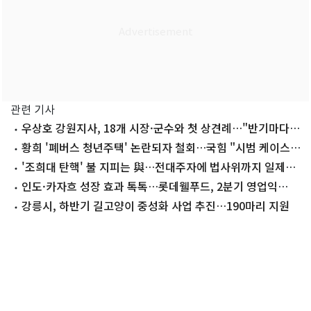
관련 기사
우상호 강원지사, 18개 시장·군수와 첫 상견례…"반기마다
만나자"
황희 '폐버스 청년주택' 논란되자 철회…국힘 "시범 케이스로
들어가라"(종합2보)
'조희대 탄핵' 불 지피는 與…전대주자에 법사위까지 일제히
나선 까닭
인도·카자흐 성장 효과 톡톡…롯데웰푸드, 2분기 영업익
89%↑(상보)
강릉시, 하반기 길고양이 중성화 사업 추진…190마리 지원