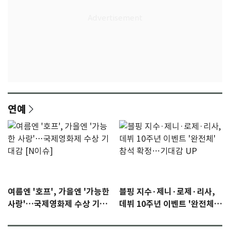
연예
여름엔 '호프', 가을엔 '가능한
블핑 지수·제니·로제·리사,
사랑'…국제영화제 수상 기대
데뷔 10주년 이벤트 '완전체'
감 [N이슈]
참석 확정…기대감 UP