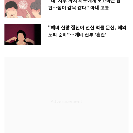
"내 '치부'까지 시모에게 보고하는 남
편…집이 감옥 같다" 아내 고통
"예비 신랑 절친이 전신 먹물 문신, 해외
도피 준비"…예비 신부 '혼란'