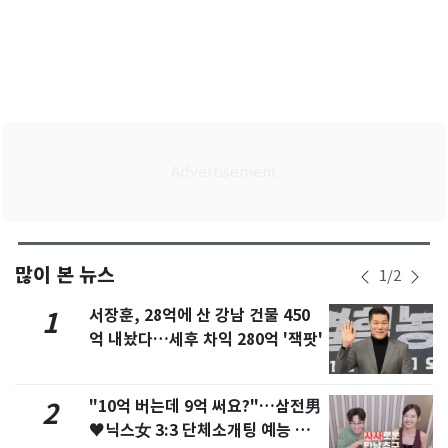
많이 본 뉴스
1
/
2
서장훈, 28억에 산 강남 건물 450
1
억 내놨다…세후 차익 280억 '잭팟'
"10억 버는데 9억 써요?"…삼전男
2
♥닉스女 3:3 단체소개팅 예능 화