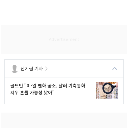
신기림 기자
골드만 "미·일 엔화 공조, 달러 기축통화
지위 흔들 가능성 낮아"