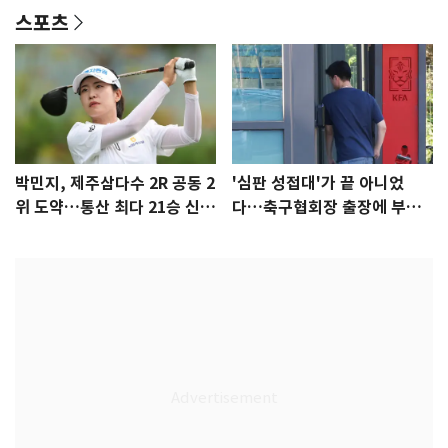
스포츠
박민지, 제주삼다수 2R 공동 2
'심판 성접대'가 끝 아니었
위 도약…통산 최다 21승 신기
다…축구협회장 출장에 부인
록 도전
3회 동반 '펑펑'