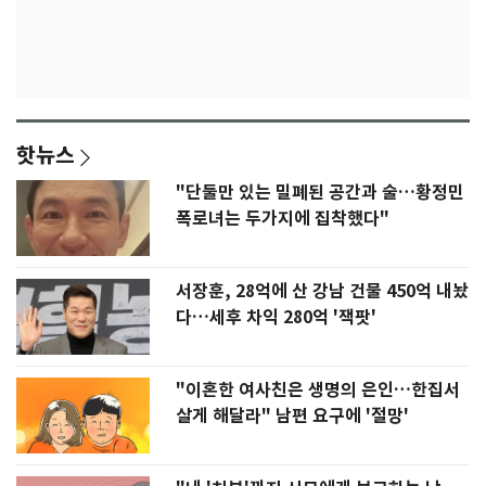
핫뉴스
"단둘만 있는 밀폐된 공간과 술…황정민
폭로녀는 두가지에 집착했다"
서장훈, 28억에 산 강남 건물 450억 내놨
다…세후 차익 280억 '잭팟'
"이혼한 여사친은 생명의 은인…한집서
살게 해달라" 남편 요구에 '절망'