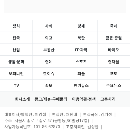
정치
사회
경제
국제
전국
외교
북한
금융·증권
산업
부동산
IT·과학
바이오
생활·문화
연예
스포츠
연재물
오피니언
핫이슈
피플
포토
TV
속보
인기뉴스
주요뉴스
회사소개
광고/제휴·구매문의
이용약관·정책
고충처리
대표이사/발행인 : 이영섭
|
편집인 : 채원배
|
편집국장 : 김기성
|
주소 : 서울시 종로구 종로 47 (공평동,SC빌딩17층)
|
사업자등록번호 : 101-86-62870
|
고충처리인 : 김성환
|