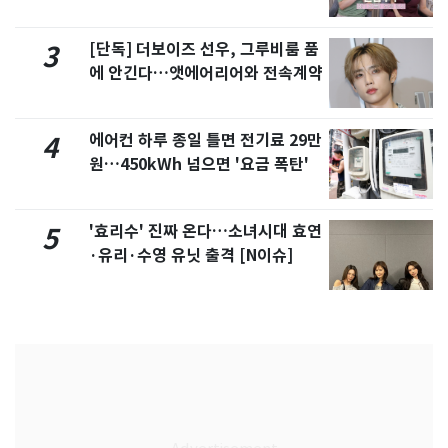
제
[단독] 더보이즈 선우, 그루비룸 품
3
에 안긴다…앳에어리어와 전속계약
에어컨 하루 종일 틀면 전기료 29만
4
원…450kWh 넘으면 '요금 폭탄'
'효리수' 진짜 온다…소녀시대 효연
5
·유리·수영 유닛 출격 [N이슈]