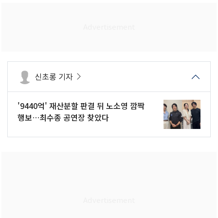
신초롱 기자
'9440억' 재산분할 판결 뒤 노소영 깜짝
행보…최수종 공연장 찾았다