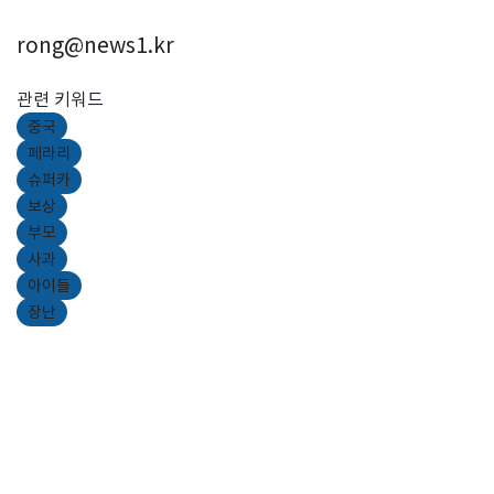
rong@news1.kr
관련 키워드
중국
페라리
슈퍼카
보상
부모
사과
아이들
장난