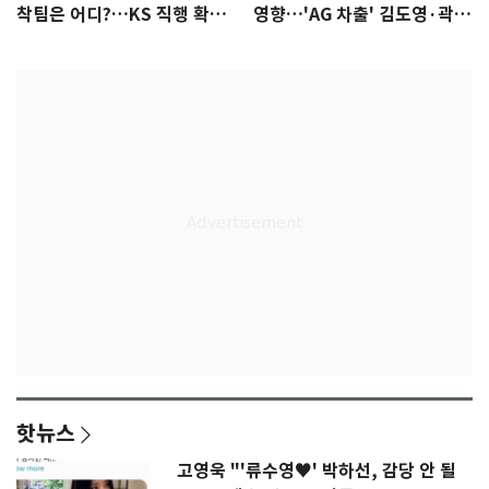
착팀은 어디?…KS 직행 확률
영향…'AG 차출' 김도영·곽빈
77.8%
울상
핫뉴스
고영욱 "'류수영♥' 박하선, 감당 안 될