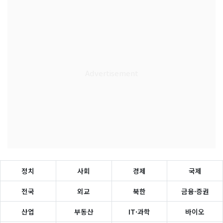
정치
사회
경제
국제
전국
외교
북한
금융·증권
산업
부동산
IT·과학
바이오