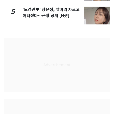
'도경완♥' 장윤정, 앞머리 자르고
5
어려졌다…근황 공개 [N샷]