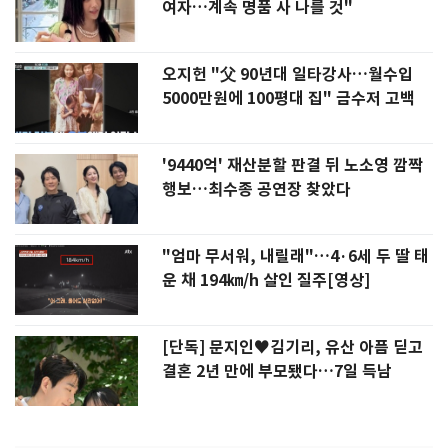
여자…계속 명품 사 나를 것"
오지헌 "父 90년대 일타강사…월수입
5000만원에 100평대 집" 금수저 고백
'9440억' 재산분할 판결 뒤 노소영 깜짝
행보…최수종 공연장 찾았다
"엄마 무서워, 내릴래"…4·6세 두 딸 태
운 채 194㎞/h 살인 질주[영상]
[단독] 문지인♥김기리, 유산 아픔 딛고
결혼 2년 만에 부모됐다…7일 득남