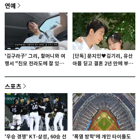
연예
'김구라子' 그리, 할머니와 여
[단독] 문지인♥김기리, 유산
행서 "친모 전라도에 잘 있
아픔 딛고 결혼 2년 만에 부모
어"…유튜브서 언급
됐다…7일 득남
스포츠
'우승 경쟁' KT-삼성, 60승 선
'폭염 방학'에 개인 타이틀도