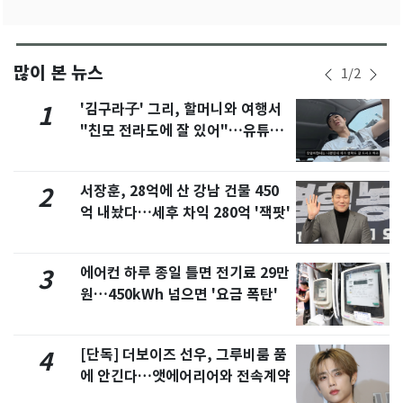
많이 본 뉴스
1
/
2
'김구라子' 그리, 할머니와 여행서
1
"친모 전라도에 잘 있어"…유튜브
서 언급
서장훈, 28억에 산 강남 건물 450
2
억 내놨다…세후 차익 280억 '잭팟'
에어컨 하루 종일 틀면 전기료 29만
3
원…450kWh 넘으면 '요금 폭탄'
[단독] 더보이즈 선우, 그루비룸 품
4
에 안긴다…앳에어리어와 전속계약