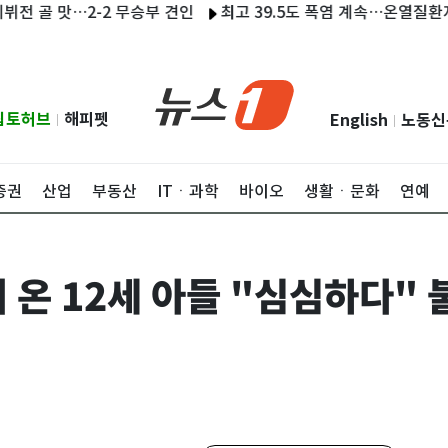
 맛…2-2 무승부 견인
최고 39.5도 폭염 계속…온열질환자 202명
립토허브
해피펫
English
노동신
|
|
증권
산업
부동산
ITㆍ과학
바이오
생활ㆍ문화
연예
러 온 12세 아들 "심심하다"