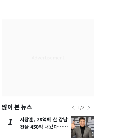
서울
24
℃
부산
28
℃
대구
27
℃
인천
27
℃
광주
28
℃
대전
28
℃
울산
27
℃
강릉
20
℃
제주
29
℃
많이 본 뉴스
1
/
2
서장훈, 28억에 산 강남
13호 태풍 '
1
6
건물 450억 내놨다…세
키나와·가고
후 차익 280억 '잭팟'
근…26만명