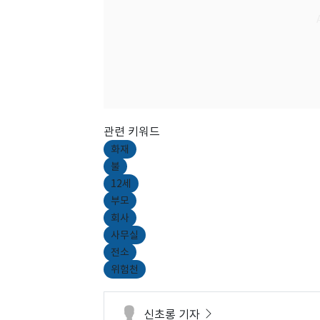
관련 키워드
화재
불
12세
부모
회사
사무실
전소
위험천
신초롱 기자