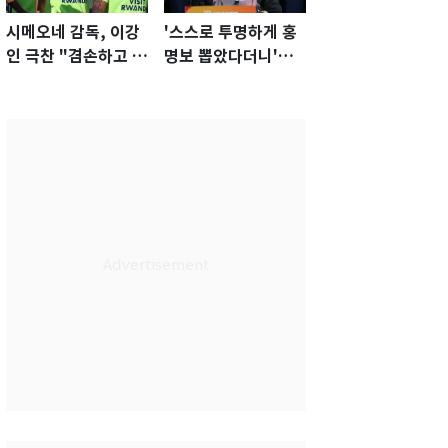
시메오네 감독, 이강
'스스로 투명하게 홍
인 극찬 "겸손하고 노
명보 뽑았다더니'…2
력하는 선수…좋은
년 만에 말 바꾼 이임
첫인상"
생