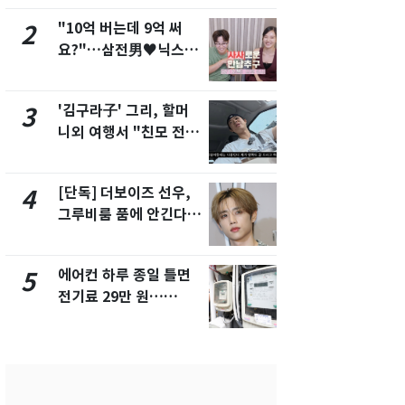
"10억 버는데 9억 써
낮 최고 37
2
7
요?"…삼전男♥닉스女
속…전국 곳곳
3:3 단체소개팅 예능 화
날씨]
제
'김구라子' 그리, 할머
[단독] 경찰,
3
8
니외 여행서 "친모 전라
제작사 회장
도에 잘 있어"…유튜브
시장법 위반
서 언급
[단독] 더보이즈 선우,
[단독]중수
4
9
그루비룸 품에 안긴다…
수사관 경력
앳에어리어와 전속계약
진…법무사·
택' 유지
에어컨 하루 종일 틀면
'심판 성접대
5
10
전기료 29만 원…
었다…축구
450kWh 넘으면 '요금
에 부인 3회 
폭탄'