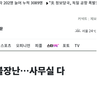
 늘어 누적 3089명
"美 정보당국, 독일 공항 폭발물 탑재 드론 
커넥트
제보
|
제주
29
℃
문
서울
24
℃
부산
28
℃
스포츠
오피니언
피플
포토
TV
대구
27
℃
인천
27
℃
 불장난…사무실 다
광주
28
℃
대전
28
℃
울산
27
℃
강릉
20
℃
제주
29
℃