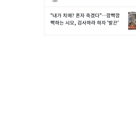
"내가 치매? 혼자 죽겠다"…깜빡깜
빡하는 시모, 검사하라 하자 '발끈'