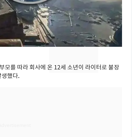
낮 최고 37도 폭염 계
7
속…전국 곳곳 비 [오늘
날씨]
[단독] 경찰, '김부장'
8
제작사 회장 수사…자본
시장법 위반 의혹
[단독]중수청 가는 검찰
9
 부모를 따라 회사에 온 12세 소년이 라이터로 불장
수사관 경력 합산 추
발생했다.
진…법무사·집행관 '혜
택' 유지
'심판 성접대'가 끝 아니
10
었다…축구협회장 출장
에 부인 3회 동반 '펑펑'