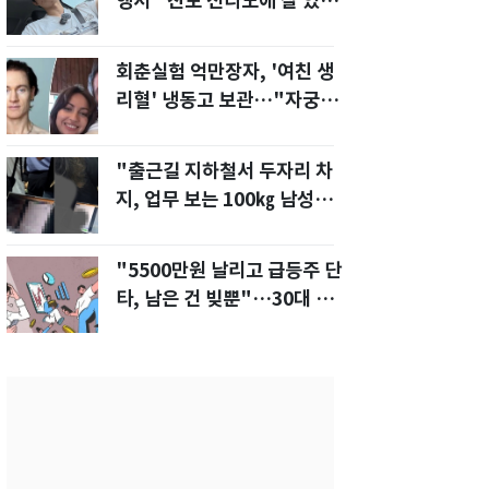
행서 "친모 전라도에 잘 있
어"…유튜브서 언급
회춘실험 억만장자, '여친 생
리혈' 냉동고 보관…"자궁 내
부 궁금해"
"출근길 지하철서 두자리 차
지, 업무 보는 100㎏ 남성…
부딪히면 신경질"
"5500만원 날리고 급등주 단
타, 남은 건 빚뿐"…30대 여
성 파혼 위기