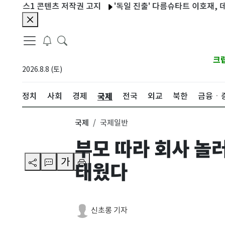
스1 콘텐츠 저작권 고지
'독일 진출' 다름슈타트 이호재, 데뷔전 골
크
2026.8.8 (토)
국제
정치
사회
경제
전국
외교
북한
금융ㆍ
국제
국제일반
부모 따라 회사 놀
가
태웠다
신초롱 기자