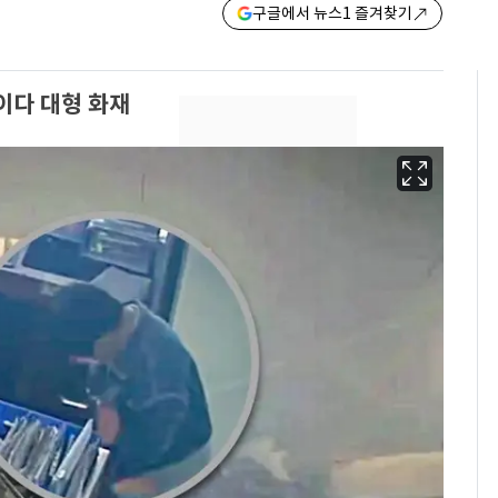
구글에서 뉴스1 즐겨찾기
이다 대형 화재
13호 태풍 '돌핀' 日오
6
키나와·가고시마현 접
근…26만명 대피령