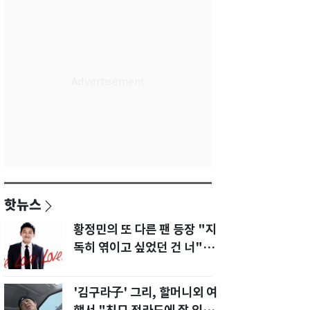
핫뉴스
황정민의 또 다른 팬 등장 "지
독히 엮이고 싶었던 건 너" 폭
로녀 직격
'김구라子' 그리, 할머니외 여