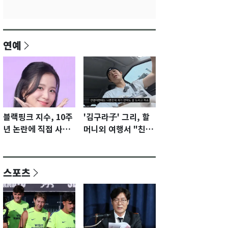
연예
블랙핑크 지수, 10주
'김구라子' 그리, 할
년 논란에 직접 사과
머니외 여행서 "친모
"큰 섭섭함 안겨 미
전라도에 잘 있어"…
안"
유튜브서 언급
스포츠