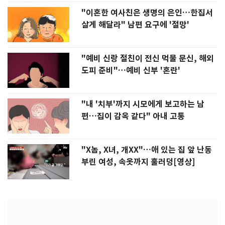
"이혼한 여사친은 생명의 은인…한집서
살게 해달라" 남편 요구에 '절망'
"예비 신랑 절친이 전신 먹물 문신, 해외
도피 준비"…예비 신부 '혼란'
"내 '치부'까지 시모에게 보고하는 남
편…집이 감옥 같다" 아내 고통
"X놈, X녀, 개XX"…애 있는 집 앞 난동
부린 여성, 속옷까지 훌러덩[영상]