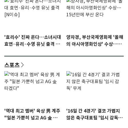
'효리수' 진짜 온다…소녀시대
양자경, 부산국제영화제 '올해
효연·유리·수영 유닛 출격 [N
의 아시아영화인상' 수상…15
이슈]
년만에 부산 온다
스포츠
'역대 최고 멤버' 육상 男 계주
'16일 간 4경기' 결코 가볍지
"일본 가뿐히 넘고 AG 金 따겠
않은 축구대표팀 '임시 감독'
다"
무게