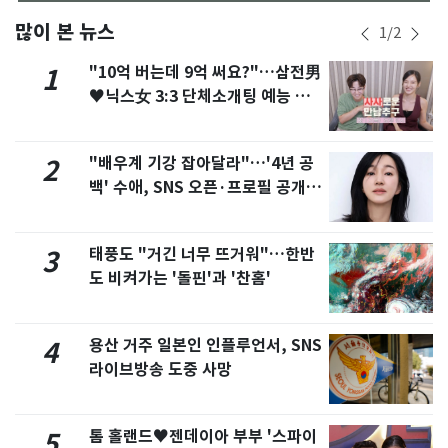
많이 본 뉴스
1
/
2
"10억 버는데 9억 써요?"…삼전男
1
♥닉스女 3:3 단체소개팅 예능 화
제
"배우계 기강 잡아달라"…'4년 공
2
백' 수애, SNS 오픈·프로필 공개
화제
태풍도 "거긴 너무 뜨거워"…한반
3
도 비켜가는 '돌핀'과 '찬홈'
용산 거주 일본인 인플루언서, SNS
4
라이브방송 도중 사망
톰 홀랜드♥젠데이아 부부 '스파이
5