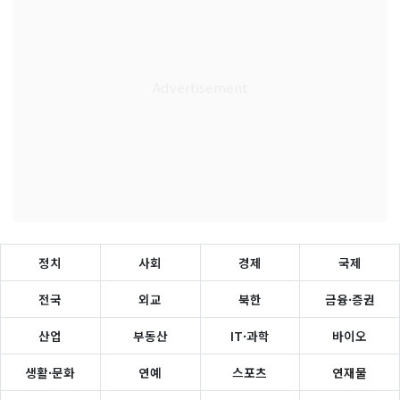
정치
사회
경제
국제
전국
외교
북한
금융·증권
산업
부동산
IT·과학
바이오
생활·문화
연예
스포츠
연재물