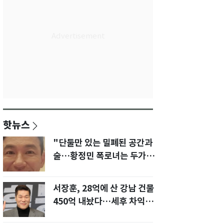
핫뉴스
"단둘만 있는 밀폐된 공간과
술…황정민 폭로녀는 두가지
에 집착했다"
서장훈, 28억에 산 강남 건물
450억 내놨다…세후 차익
280억 '잭팟'