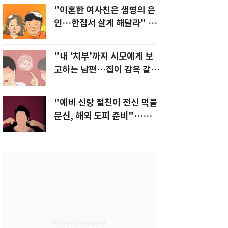
"이혼한 여사친은 생명의 은
인…한집서 살게 해달라" 남
편 요구에 '절망'
"내 '치부'까지 시모에게 보
고하는 남편…집이 감옥 같
다" 아내 고통
"예비 신랑 절친이 전신 먹물
문신, 해외 도피 준비"…예비
신부 '혼란'