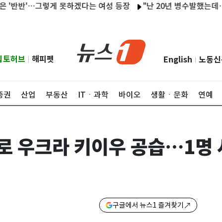
'…그렇게 못하겠다는 여성 등장
"난 20년 병수발했는데…'배다른 
립토허브
해피펫
English
노동신
|
|
증권
산업
부동산
ITㆍ과학
바이오
생활ㆍ문화
연예
로 우크라 키이우 공습…1명 
구글에서 뉴스1 즐겨찾기