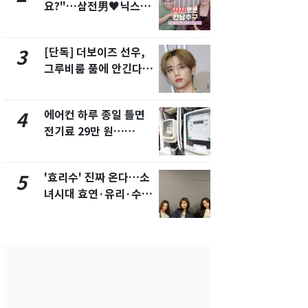
요?"…삼전男♥닉스女
의실에 남자
3:3 단체소개팅 예능 화
요"…경찰 
제
[단독] 더보이즈 선우,
[단독]중수
3
8
그루비룸 품에 안긴다…
수사관 경력
앳에어리어와 전속계약
진…법무사·
택' 유지
에어컨 하루 종일 틀면
전남광주 화
4
9
전기료 29만 원…
교통사고로 
450kWh 넘으면 '요금
지…6명 부
폭탄'
'효리수' 진짜 온다…소
축구협회, 
5
10
녀시대 효연·유리·수영
들 10여명 대
유닛 출격 [N이슈]
대' 의혹…
픽 예선 등