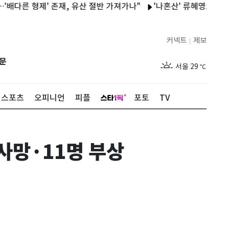
형제' 존재, 유산 절반 가져가나"
'나혼산' 류혜영x고경표, 16년
커넥트
제보
|
제주
27
℃
문
서울
29
℃
부산
27
℃
스포츠
오피니언
피플
포토
TV
대구
28
℃
인천
29
℃
사망·11명 부상
광주
27
℃
대전
26
℃
울산
26
℃
강릉
26
℃
제주
27
℃