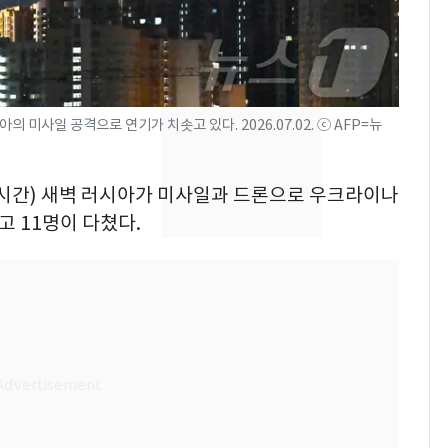
의실에 남자가 있어
요"…경찰 수사
[단독]중수청 가는 검찰
8
수사관 경력 합산 추
진…법무사·집행관 '혜
 미사일 공격으로 연기가 치솟고 있다. 2026.07.02. ⓒ AFP=뉴
택' 유지
전남광주 화정역 인근서
9
교통사고로 40대 심정
현지시간) 새벽 러시아가 미사일과 드론으로 우크라이나
지…6명 부상
고 11명이 다쳤다.
축구협회, 외국인 심판
10
들 10여명 대상 '성 접
대' 의혹…월드컵·올림
픽 예선 등