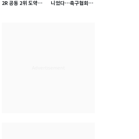
2R 공동 2위 도약…
니었다…축구협회장
통산 최다 21승 신기
출장에 부인 3회 동반
록 도전
'펑펑'