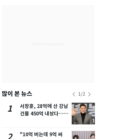
서울
29
℃
부산
27
℃
대구
28
℃
인천
29
℃
광주
27
℃
대전
26
℃
울산
26
℃
강릉
26
℃
많이 본 뉴스
1
/
2
제주
27
℃
서장훈, 28억에 산 강남
13호 태풍 '
1
6
건물 450억 내놨다…세
키나와·가고
후 차익 280억 '잭팟'
근…26만명
"10억 버는데 9억 써
"캐리비안 
2
7