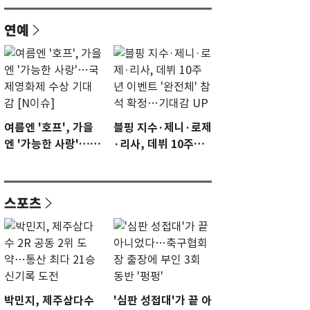
연예
여름엔 '호프', 가을
블핑 지수·제니·로제
엔 '가능한 사랑'…국
·리사, 데뷔 10주년
제영화제 수상 기대
이벤트 '완전체' 참석
감 [N이슈]
확정…기대감 UP
스포츠
박민지, 제주삼다수
'심판 성접대'가 끝 아