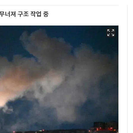
무너져 구조 작업 중
13호 태풍 '돌핀' 日오
6
키나와·가고시마현 접
근…26만명 대피령
"캐리비안 베이 여자 탈
7