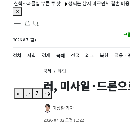
산책…과몰입 부른 투 샷
성씨는 남자 따르면서 결혼 비용은 '반반
크
2026.8.7 (금)
국제
정치
사회
경제
전국
외교
북한
금융ㆍ
국제
유럽
러, 미사일·드론으
가
이정환 기자
2026.07.02 오전 11:22