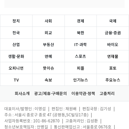
정치
사회
경제
국제
전국
외교
북한
금융·증권
산업
부동산
IT·과학
바이오
생활·문화
연예
스포츠
연재물
오피니언
핫이슈
피플
포토
TV
속보
인기뉴스
주요뉴스
회사소개
광고/제휴·구매문의
이용약관·정책
고충처리
대표이사/발행인 : 이영섭
|
편집인 : 채원배
|
편집국장 : 김기성
|
주소 : 서울시 종로구 종로 47 (공평동,SC빌딩17층)
|
사업자등록번호 : 101-86-62870
|
고충처리인 : 김성환
|
청소년보호책임자 : 안병길
|
통신판매업신고 : 서울종로 0676호
|