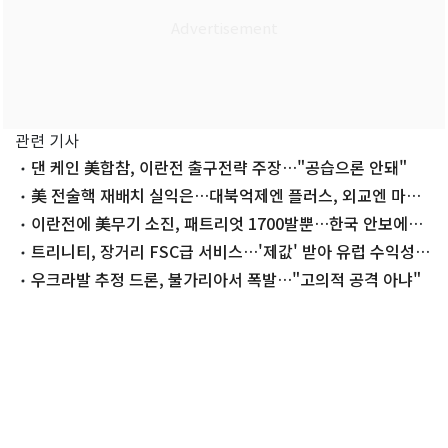
관련 기사
댄 케인 美합참, 이란전 출구전략 주장…"공습으론 안돼"
美 전술핵 재배치 실익은…대북억제엔 플러스, 외교엔 마이
너스
이란전에 美무기 소진, 패트리엇 1700발뿐…한국 안보에도
'빨간불'
트리니티, 장거리 FSC급 서비스…'제값' 받아 유럽 수익성
높인다
우크라발 추정 드론, 불가리아서 폭발…"고의적 공격 아냐"