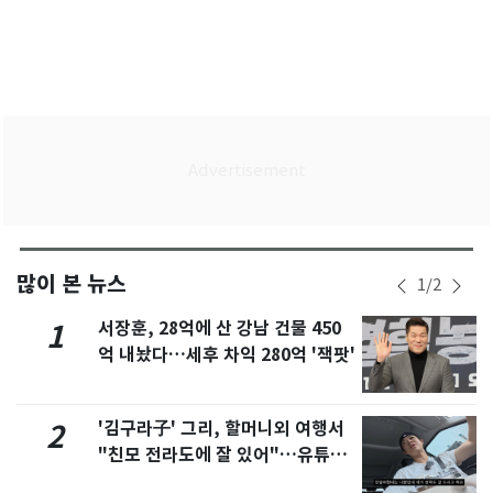
많이 본 뉴스
1
/
2
서장훈, 28억에 산 강남 건물 450
1
억 내놨다…세후 차익 280억 '잭팟'
'김구라子' 그리, 할머니외 여행서
2
"친모 전라도에 잘 있어"…유튜브
서 언급