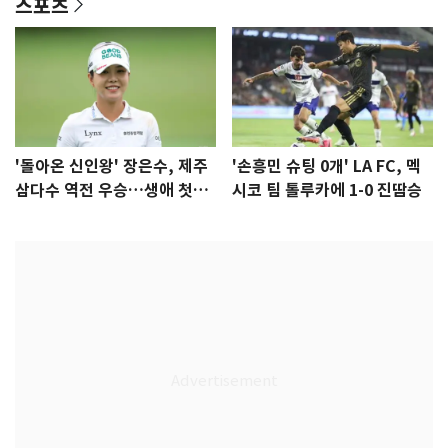
스포츠
'돌아온 신인왕' 장은수, 제주
'손흥민 슈팅 0개' LA FC, 멕
삼다수 역전 우승…생애 첫승
시코 팀 톨루카에 1-0 진땀승
감격