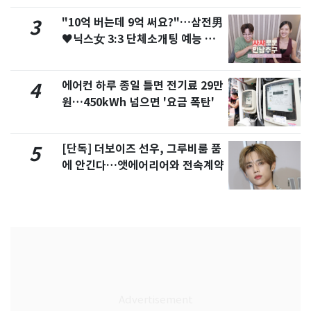
"10억 버는데 9억 써요?"…삼전男
3
♥닉스女 3:3 단체소개팅 예능 화
제
에어컨 하루 종일 틀면 전기료 29만
4
원…450kWh 넘으면 '요금 폭탄'
[단독] 더보이즈 선우, 그루비룸 품
5
에 안긴다…앳에어리어와 전속계약