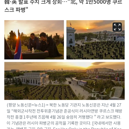
韓·英 발표 수치 크게 상회…"北, 약 1만5000명 쿠르
스크 파병"
(평양 노동신문=뉴스1) = 북한 노동당 기관지 노동신문은 지난 4월 27
일 "해외군사작전 전투위훈기념관 준공식이 러시아연방 쿠르스크 해방
작전 종결 1주년에 즈음해 4월 26일 숭엄히 거행됐다＂라고 보도했다.
이 기념관은 러시아 파병군의 공적을 기록한 곳이다. [국내에서만 사용