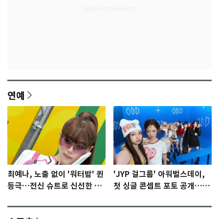
연예
최예나, 노출 없이 '워터밤' 퀸
'JYP 걸그룹' 아워벌스데이,
등극…전신 슈트로 신선한 충
첫 싱글 콘셉트 포토 공개…청
격 [N샷]
량·키치