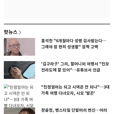
핫뉴스
홍석천 "6개월마다 성병 검사받는다…
그래야 맘 편히 성생활" 깜짝 고백
'김구라子' 그리, 할머니외 여행서 "친모
전라도에 잘 있어"…유튜브서 언급
"친정엄마는 되고 시댁은 안 되냐"…3대
가족 여행 다녀오자, 시모 '발끈'
장윤정, 뱅스타일 단발머리 변신…어려