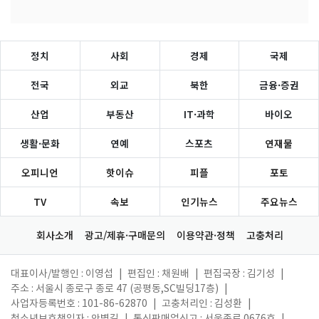
정치
사회
경제
국제
전국
외교
북한
금융·증권
산업
부동산
IT·과학
바이오
생활·문화
연예
스포츠
연재물
오피니언
핫이슈
피플
포토
TV
속보
인기뉴스
주요뉴스
회사소개
광고/제휴·구매문의
이용약관·정책
고충처리
대표이사/발행인 : 이영섭
|
편집인 : 채원배
|
편집국장 : 김기성
|
주소 : 서울시 종로구 종로 47 (공평동,SC빌딩17층)
|
사업자등록번호 : 101-86-62870
|
고충처리인 : 김성환
|
청소년보호책임자 : 안병길
|
통신판매업신고 : 서울종로 0676호
|