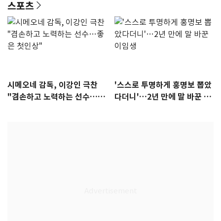
스포츠
시메오네 감독, 이강인 극찬
'스스로 투명하게 홍명보 뽑았
"겸손하고 노력하는 선수…좋
다더니'…2년 만에 말 바꾼 이
은 첫인상"
임생