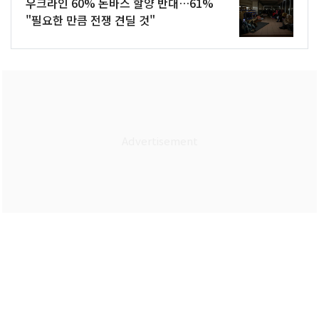
우크라인 60% 돈바스 할양 반대…61%
"필요한 만큼 전쟁 견딜 것"