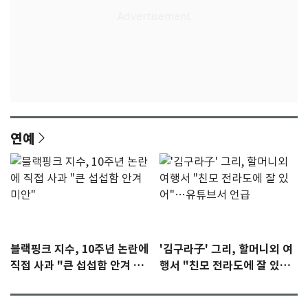
연예
블랙핑크 지수, 10주년 논란에
'김구라子' 그리, 할머니외 여
직접 사과 "큰 섭섭함 안겨 미
행서 "친모 전라도에 잘 있
안"
어"…유튜브서 언급