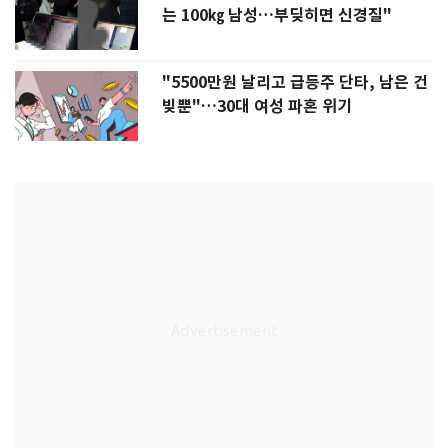
는 100㎏ 남성…부딪히면 신경질"
"5500만원 날리고 급등주 단타, 남은 건
빚뿐"…30대 여성 파혼 위기