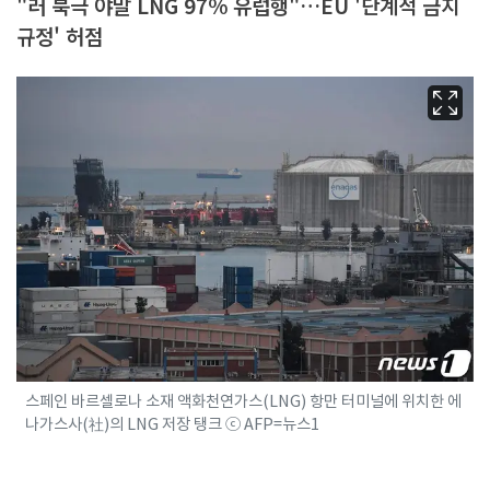
"러 북극 야말 LNG 97% 유럽행"…EU '단계적 금지
규정' 허점
스페인 바르셀로나 소재 액화천연가스(LNG) 항만 터미널에 위치한 에
나가스사(社)의 LNG 저장 탱크 ⓒ AFP=뉴스1