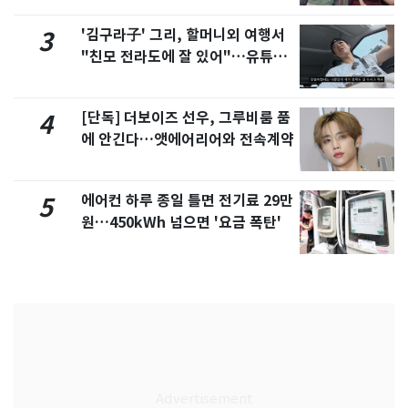
'김구라子' 그리, 할머니외 여행서
3
"친모 전라도에 잘 있어"…유튜브
서 언급
[단독] 더보이즈 선우, 그루비룸 품
4
에 안긴다…앳에어리어와 전속계약
에어컨 하루 종일 틀면 전기료 29만
5
원…450kWh 넘으면 '요금 폭탄'