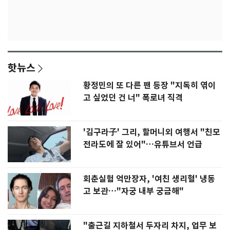
핫뉴스
황정민의 또 다른 팬 등장 "지독히 엮이
고 싶었던 건 너" 폭로녀 직격
'김구라子' 그리, 할머니외 여행서 "친모
전라도에 잘 있어"…유튜브서 언급
회춘실험 억만장자, '여친 생리혈' 냉동
고 보관…"자궁 내부 궁금해"
"출근길 지하철서 두자리 차지, 업무 보