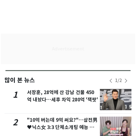
많이 본 뉴스
1
/
2
서장훈, 28억에 산 강남 건물 450
1
억 내놨다…세후 차익 280억 '잭팟'
"10억 버는데 9억 써요?"…삼전男
2
♥닉스女 3:3 단체소개팅 예능 화
제