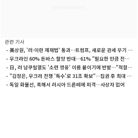
관련 기사
美상원, '러·이란 제재법' 통과…트럼프, 새로운 관세 무기 쥐
나
우크라인 60% 돈바스 할양 반대…61% "필요한 만큼 전쟁
견딜 것"
日, 러 남쿠릴열도 '소련 영웅' 이름 붙이기에 반발…"적절히
대응"
"김정은, 우크라 전쟁 '특수'로 31조 확보"…집권 후 최대 벌
이
독일 화물선, 흑해서 러시아 드론떼에 피격…사상자 없어