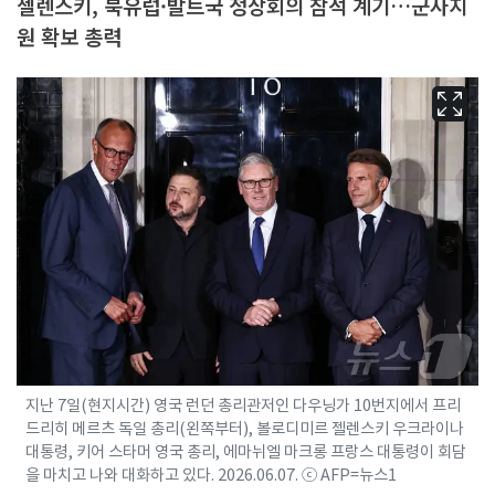
젤렌스키, 북유럽·발트국 정상회의 참석 계기…군사지
원 확보 총력
지난 7일(현지시간) 영국 런던 총리관저인 다우닝가 10번지에서 프리
드리히 메르츠 독일 총리(왼쪽부터), 볼로디미르 젤렌스키 우크라이나
대통령, 키어 스타머 영국 총리, 에마뉘엘 마크롱 프랑스 대통령이 회담
을 마치고 나와 대화하고 있다. 2026.06.07. ⓒ AFP=뉴스1