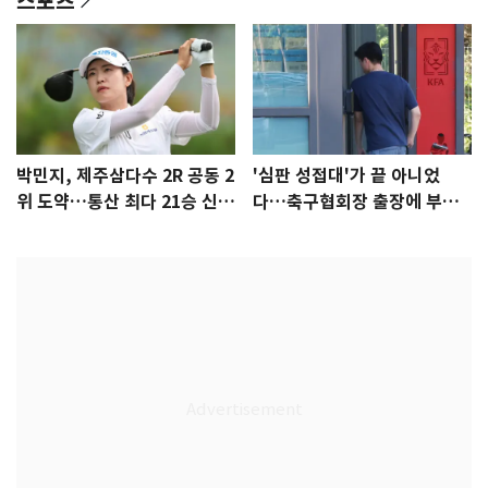
박민지, 제주삼다수 2R 공동 2
'심판 성접대'가 끝 아니었
위 도약…통산 최다 21승 신기
다…축구협회장 출장에 부인
록 도전
3회 동반 '펑펑'