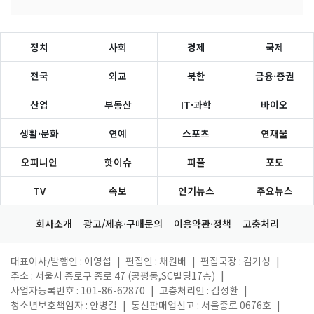
정치
사회
경제
국제
전국
외교
북한
금융·증권
산업
부동산
IT·과학
바이오
생활·문화
연예
스포츠
연재물
오피니언
핫이슈
피플
포토
TV
속보
인기뉴스
주요뉴스
회사소개
광고/제휴·구매문의
이용약관·정책
고충처리
대표이사/발행인 : 이영섭
|
편집인 : 채원배
|
편집국장 : 김기성
|
주소 : 서울시 종로구 종로 47 (공평동,SC빌딩17층)
|
사업자등록번호 : 101-86-62870
|
고충처리인 : 김성환
|
청소년보호책임자 : 안병길
|
통신판매업신고 : 서울종로 0676호
|