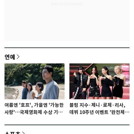
연예
여름엔 '호프', 가을엔 '가능한
블핑 지수·제니·로제·리사,
사랑'…국제영화제 수상 기대
데뷔 10주년 이벤트 '완전체'
감 [N이슈]
참석 확정…기대감 UP
스포츠