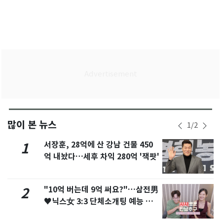
많이 본 뉴스
1
/
2
서장훈, 28억에 산 강남 건물 450
1
억 내놨다…세후 차익 280억 '잭팟'
"10억 버는데 9억 써요?"…삼전男
2
♥닉스女 3:3 단체소개팅 예능 화
제