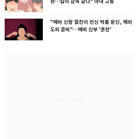
편…집이 감옥 같다" 아내 고통
"예비 신랑 절친이 전신 먹물 문신, 해외
도피 준비"…예비 신부 '혼란'