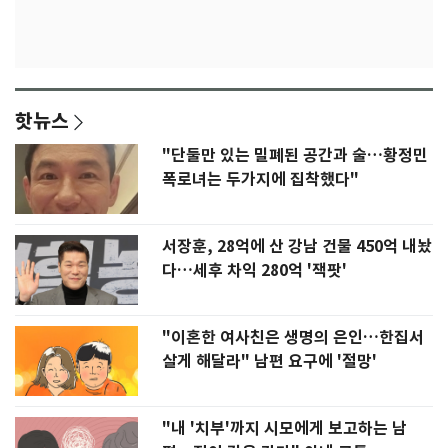
핫뉴스
"단둘만 있는 밀폐된 공간과 술…황정민
폭로녀는 두가지에 집착했다"
서장훈, 28억에 산 강남 건물 450억 내놨
다…세후 차익 280억 '잭팟'
"이혼한 여사친은 생명의 은인…한집서
살게 해달라" 남편 요구에 '절망'
"내 '치부'까지 시모에게 보고하는 남