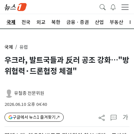
제
국제
전국
외교
북한
금융ㆍ증권
산업
부동산
I
국제
유럽
우크라, 발트국들과 反러 공조 강화…"방
위협력·드론협정 체결"
유철종 전문위원
2026.06.10 오후 04:40
가
구글에서 뉴스1 즐겨찾기