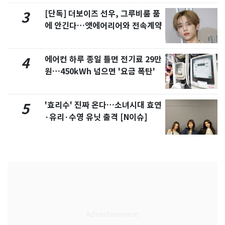
[단독] 더보이즈 선우, 그루비룸 품
3
에 안긴다…앳에어리어와 전속계약
에어컨 하루 종일 틀면 전기료 29만
4
원…450kWh 넘으면 '요금 폭탄'
'효리수' 진짜 온다…소녀시대 효연
5
·유리·수영 유닛 출격 [N이슈]