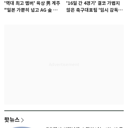
'역대 최고 멤버' 육상 男 계주
'16일 간 4경기' 결코 가볍지
"일본 가뿐히 넘고 AG 金 따겠
않은 축구대표팀 '임시 감독'
다"
무게
핫뉴스