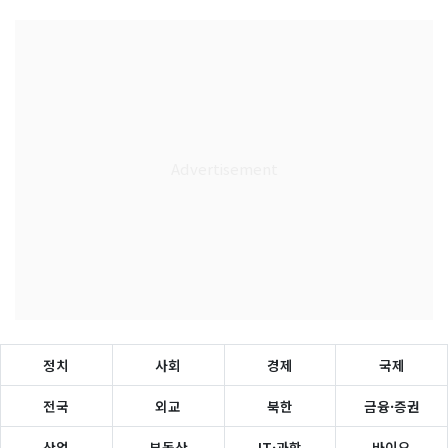
정치
사회
경제
국제
전국
외교
북한
금융·증권
산업
부동산
IT·과학
바이오