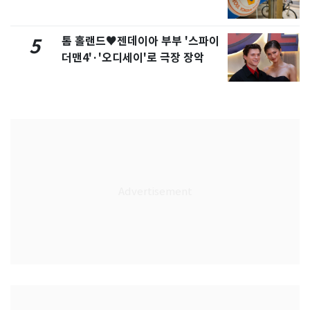
톰 홀랜드♥젠데이아 부부 '스파이
5
더맨4'·'오디세이'로 극장 장악