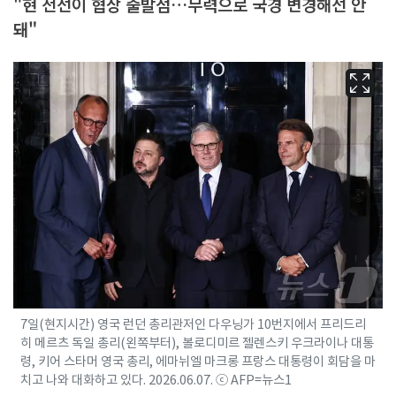
"현 전선이 협상 출발점…무력으로 국경 변경해선 안
돼"
7일(현지시간) 영국 런던 총리관저인 다우닝가 10번지에서 프리드리
히 메르츠 독일 총리(왼쪽부터), 볼로디미르 젤렌스키 우크라이나 대통
령, 키어 스타머 영국 총리, 에마뉘엘 마크롱 프랑스 대통령이 회담을 마
치고 나와 대화하고 있다. 2026.06.07. ⓒ AFP=뉴스1