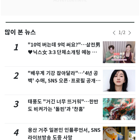
많이 본 뉴스
1
/
2
"10억 버는데 9억 써요?"…삼전男
1
♥닉스女 3:3 단체소개팅 예능 화
제
"배우계 기강 잡아달라"…'4년 공
2
백' 수애, SNS 오픈·프로필 공개
화제
태풍도 "거긴 너무 뜨거워"…한반
3
도 비켜가는 '돌핀'과 '찬홈'
용산 거주 일본인 인플루언서, SNS
4
라이브방송 도중 사망