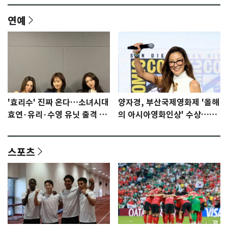
연예
'효리수' 진짜 온다…소녀시대
양자경, 부산국제영화제 '올해
효연·유리·수영 유닛 출격 [N
의 아시아영화인상' 수상…15
이슈]
년만에 부산 온다
스포츠