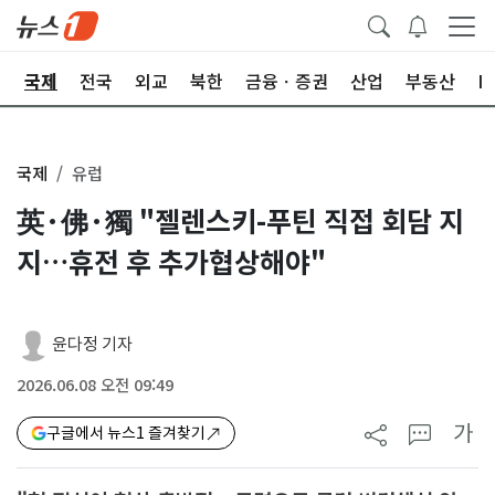
제
국제
전국
외교
북한
금융ㆍ증권
산업
부동산
I
국제
유럽
英·佛·獨 "젤렌스키-푸틴 직접 회담 지
지…휴전 후 추가협상해야"
윤다정 기자
2026.06.08 오전 09:49
가
구글에서 뉴스1 즐겨찾기