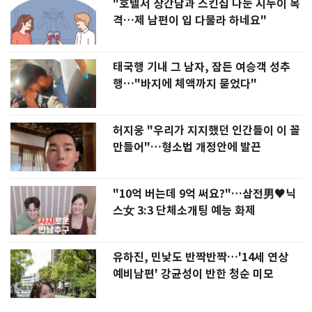
"호텔서 상간남과 스킨십 나눈 시누이 목
격…제 남편이 입 다물라 하네요"
태국행 기내 그 남자, 잠든 여승객 성추
행…"바지에 체액까지 묻었다"
허지웅 "우리가 지지했던 인간들이 이 꼴
만들어"…형소법 개정안에 발끈
"10억 버는데 9억 써요?"…삼전男♥닉
스女 3:3 단체소개팅 예능 화제
유하진, 민낯도 반짝반짝…'14세 연상
예비남편' 강균성이 반한 청순 미모