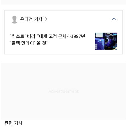
윤다정 기자
'빅쇼트' 버리 "대세 고점 근처…1987년
'블랙 먼데이' 올 것"
관련 기사