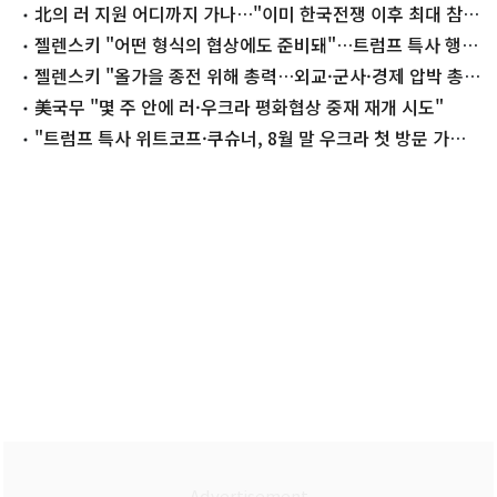
北의 러 지원 어디까지 가나…"이미 한국전쟁 이후 최대 참
전"
젤렌스키 "어떤 형식의 협상에도 준비돼"…트럼프 특사 행보
기대
젤렌스키 "올가을 종전 위해 총력…외교·군사·경제 압박 총
동원"
美국무 "몇 주 안에 러·우크라 평화협상 중재 재개 시도"
"트럼프 특사 위트코프·쿠슈너, 8월 말 우크라 첫 방문 가능
성"