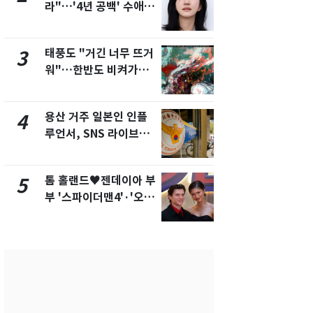
라"…'4년 공백' 수애,
돌파하나…한
SNS 오픈·프로필 공개
폭염[오늘날
화제
태풍도 "거긴 너무 뜨거
SK하이닉스
3
8
워"…한반도 비켜가는
켓 하한가…
'돌핀'과 '찬홈'
에 시초가 
용산 거주 일본인 인플
"캐리비안 
4
9
루언서, SNS 라이브방
의실에 남자
송 도중 사망
요"…경찰 
톰 홀랜드♥젠데이아 부
2600만명 
5
10
부 '스파이더맨4'·'오디
나나킥 베이
세이'로 극장 장악
의 깜짝 선물