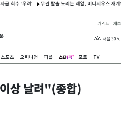
 ‘우려‘
무관 탈출 노리는 레알, 비니시우스 재계약…디오망데 
커넥트
제보
|
제주
27
℃
문
서울
30
℃
부산
26
℃
스포츠
오피니언
피플
포토
TV
대구
27
℃
인천
30
℃
 이상 날려"(종합)
광주
26
℃
대전
26
℃
울산
25
℃
강릉
25
℃
제주
27
℃