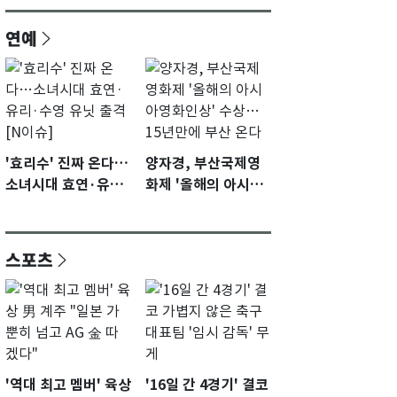
연예
'효리수' 진짜 온다…
양자경, 부산국제영
소녀시대 효연·유리·
화제 '올해의 아시아
수영 유닛 출격 [N이
영화인상' 수상…15
슈]
년만에 부산 온다
스포츠
'역대 최고 멤버' 육상
'16일 간 4경기' 결코