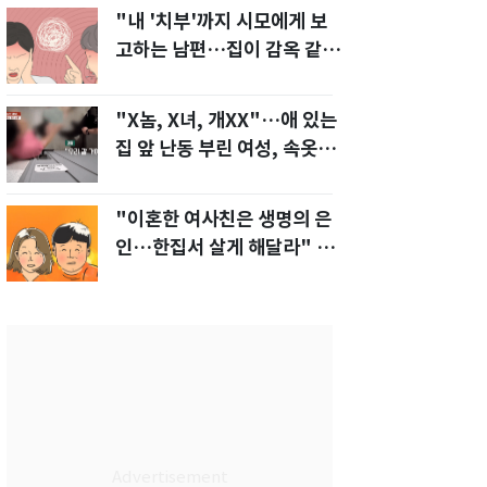
"내 '치부'까지 시모에게 보
고하는 남편…집이 감옥 같
다" 아내 고통
"X놈, X녀, 개XX"…애 있는
집 앞 난동 부린 여성, 속옷까
지 훌러덩[영상]
"이혼한 여사친은 생명의 은
인…한집서 살게 해달라" 남
편 요구에 '절망'