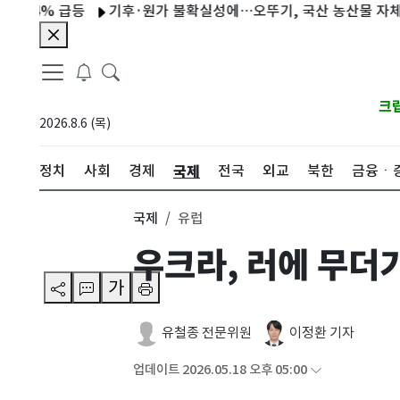
% 급등
기후·원가 불확실성에…오뚜기, 국산 농산물 자체 공급망
크
2026.8.6 (목)
국제
정치
사회
경제
전국
외교
북한
금융ㆍ
국제
유럽
우크라, 러에 무더기
가
유철종 전문위원
이정환 기자
업데이트 2026.05.18 오후 05:00