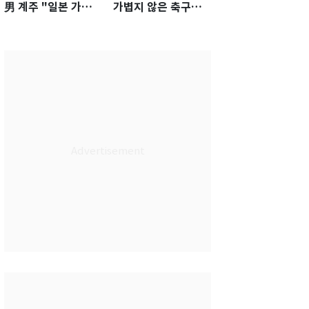
男 계주 "일본 가뿐히
가볍지 않은 축구대
넘고 AG 金 따겠다"
표팀 '임시 감독' 무게