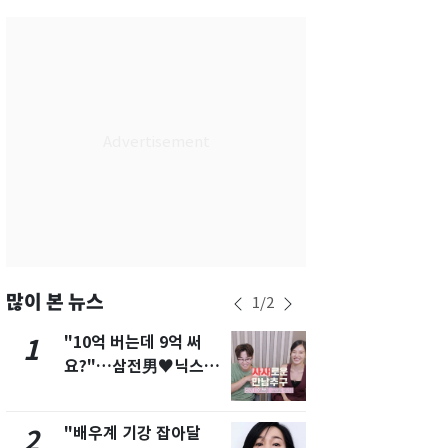
서울
30
℃
부산
26
℃
대구
27
℃
인천
30
℃
광주
26
℃
대전
26
℃
울산
25
℃
강릉
25
℃
많이 본 뉴스
1
/
2
제주
27
℃
"10억 버는데 9억 써
[단독]"이번
1
6
요?"…삼전男♥닉스女
현, 토스역
3:3 단체소개팅 예능 화
울 지하철에
제
새겼다
"배우계 기강 잡아달
펄펄 끓는 서
2
7