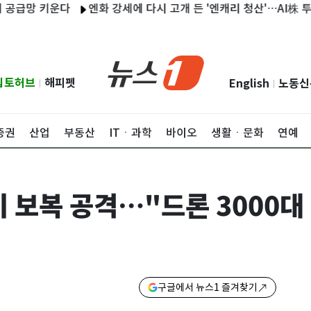
 키운다
엔화 강세에 다시 고개 든 '엔캐리 청산'…AI株 투자금 회수
립토허브
해피펫
English
노동신
|
|
증권
산업
부동산
ITㆍ과학
바이오
생활ㆍ문화
연예
 보복 공격…"드론 3000대
구글에서 뉴스1 즐겨찾기