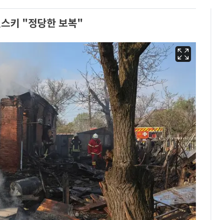
렌스키 "정당한 보복"
[단독]"이번 역은 신논
6
현, 토스역입니다"…서
울 지하철에 토스 이름
새겼다
펄펄 끓는 서울, 40도
7