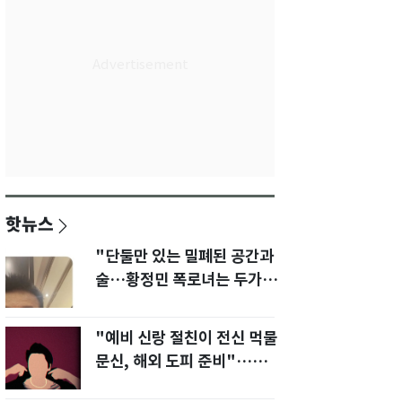
핫뉴스
"단둘만 있는 밀폐된 공간과
술…황정민 폭로녀는 두가지
에 집착했다"
"예비 신랑 절친이 전신 먹물
문신, 해외 도피 준비"…예비
신부 '혼란'