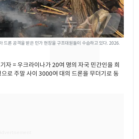
돌파하나…한낮 39도
폭염[오늘날씨]
SK하이닉스 또 프리마
8
켓 하한가…달랑 11주
에 시초가 소동
드론 공격을 받은 민가 현장을 구조대원들이 수습하고 있다. 2026.
"캐리비안 베이 여자 탈
9
의실에 남자가 있어
기자 = 우크라이나가 20여 명의 자국 민간인을 희
요"…경찰 수사
으로 주말 사이 3000여 대의 드론을 무더기로 동
2600만명 사로잡은 '바
10
나나킥 베이비'…농심
의 깜짝 선물