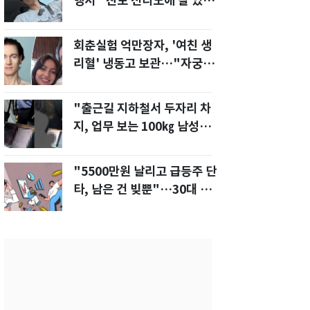
행서 "친모 전라도에 잘 있
어"…유튜브서 언급
회춘실험 억만장자, '여친 생
리혈' 냉동고 보관…"자궁 내
부 궁금해"
"출근길 지하철서 두자리 차
지, 업무 보는 100㎏ 남성…
부딪히면 신경질"
"5500만원 날리고 급등주 단
타, 남은 건 빚뿐"…30대 여
성 파혼 위기