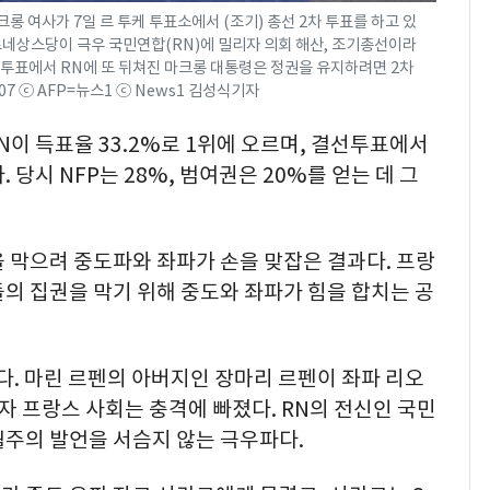
 여사가 7일 르 투케 투표소에서 (조기) 총선 2차 투표를 하고 있
르네상스당이 극우 국민연합(RN)에 밀리자 의회 해산, 조기총선이라
차 투표에서 RN에 또 뒤쳐진 마크롱 대통령은 정권을 유지하려면 2차
07 ⓒ AFP=뉴스1 ⓒ News1 김성식기자
N이 득표율 33.2%로 1위에 오르며, 결선투표에서
 당시 NFP는 28%, 범여권은 20%를 얻는 데 그
 막으려 중도파와 좌파가 손을 맞잡은 결과다. 프랑
의 집권을 막기 위해 중도와 좌파가 힘을 합치는 공
때다. 마린 르펜의 아버지인 장마리 르펜이 좌파 리오
자 프랑스 사회는 충격에 빠졌다. RN의 전신인 국민
월주의 발언을 서슴지 않는 극우파다.