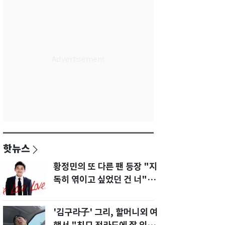
핫뉴스
황정민의 또 다른 팬 등장 "지
독히 엮이고 싶었던 건 너" 폭
로녀 직격
'김구라子' 그리, 할머니외 여