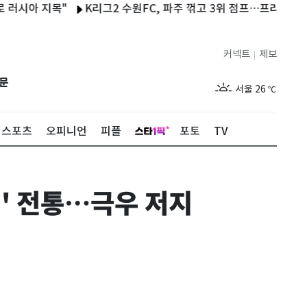
 지목"
K리그2 수원FC, 파주 꺾고 3위 점프…프리조 시즌 11호 
커넥트
제보
|
제주
28
℃
문
서울
26
℃
부산
28
℃
스포츠
오피니언
피플
포토
TV
대구
28
℃
인천
28
℃
선' 전통…극우 저지
광주
28
℃
대전
28
℃
울산
27
℃
강릉
21
℃
제주
28
℃