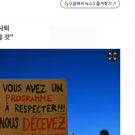
구글에서 뉴스1 즐겨찾기
줄사퇴
 것"
13호 태풍 '돌핀' 日오
6
키나와·가고시마현 접
근…26만명 대피령