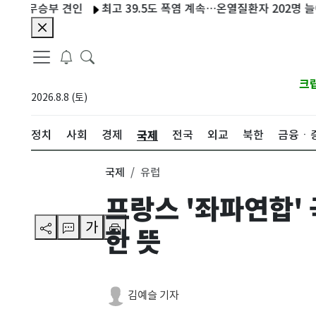
승부 견인
최고 39.5도 폭염 계속…온열질환자 202명 늘어 누적 3
크
2026.8.8 (토)
국제
정치
사회
경제
전국
외교
북한
금융ㆍ
국제
유럽
프랑스 '좌파연합'
가
한 뜻
김예슬 기자