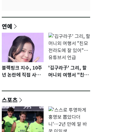
연예
블랙핑크 지수, 10주
'김구라子' 그리, 할
년 논란에 직접 사과
머니외 여행서 "친모
"큰 섭섭함 안겨 미
전라도에 잘 있어"…
안"
유튜브서 언급
스포츠