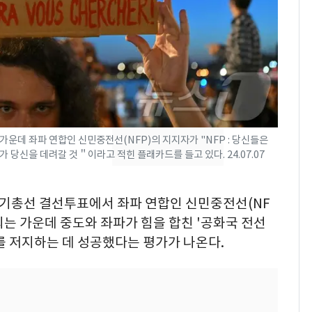
낮 최고 37도 폭염 계
7
속…전국 곳곳 비 [오늘
날씨]
[단독] 경찰, '김부장'
8
제작사 회장 수사…자본
시장법 위반 의혹
운데 좌파 연합인 신민중전선(NFP)의 지지자가 "NFP : 당신들은
[단독]중수청 가는 검찰
9
 당신을 데려갈 것＂이라고 적힌 플래카드를 들고 있다. 24.07.07
수사관 경력 합산 추
진…법무사·집행관 '혜
택' 유지
 조기총선 결선투표에서 좌파 연합인 신민중전선(NF
'심판 성접대'가 끝 아니
10
되는 가운데 중도와 좌파가 힘을 합친 '공화국 전선
었다…축구협회장 출장
 득세를 저지하는 데 성공했다는 평가가 나온다.
에 부인 3회 동반 '펑펑'