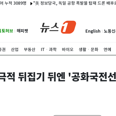
089명
"美 정보당국, 독일 공항 폭발물 탑재 드론 배후로 러시아
립토허브
해피펫
English
노동신
|
|
증권
산업
부동산
ITㆍ과학
바이오
생활ㆍ문화
연예
 극적 뒤집기 뒤엔 '공화국전