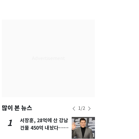
서울
26
℃
부산
28
℃
대구
28
℃
인천
28
℃
광주
28
℃
대전
28
℃
울산
27
℃
강릉
21
℃
제주
28
℃
많이 본 뉴스
1
/
2
서장훈, 28억에 산 강남
13호 태풍 '
1
6
건물 450억 내놨다…세
키나와·가고
후 차익 280억 '잭팟'
근…26만명