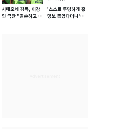
시메오네 감독, 이강
'스스로 투명하게 홍
인 극찬 "겸손하고 노
명보 뽑았다더니'…2
력하는 선수…좋은
년 만에 말 바꾼 이임
첫인상"
생