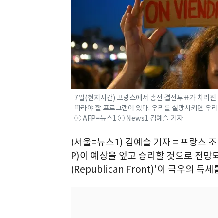
7일(현지시간) 프랑스에서 총선 결선투표가 치러진 가
따라야 할 프로그램이 있다. 우리를 실망시키면 우리가
ⓒ AFP=뉴스1 ⓒ News1 김예슬 기자
(서울=뉴스1) 김예슬 기자 = 프랑스
P)이 예상을 엎고 승리할 것으로 전망
(Republican Front)'이 극우의