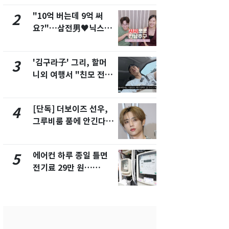
"10억 버는데 9억 써
낮 최고 37
2
7
요?"…삼전男♥닉스女
속…전국 곳곳
3:3 단체소개팅 예능 화
날씨]
제
'김구라子' 그리, 할머
[단독] 경찰,
3
8
니외 여행서 "친모 전라
제작사 회장
도에 잘 있어"…유튜브
시장법 위반
서 언급
[단독] 더보이즈 선우,
[단독]중수
4
9
그루비룸 품에 안긴다…
수사관 경력
앳에어리어와 전속계약
진…법무사·
택' 유지
에어컨 하루 종일 틀면
'심판 성접대
5
10
전기료 29만 원…
었다…축구
450kWh 넘으면 '요금
에 부인 3회 
폭탄'