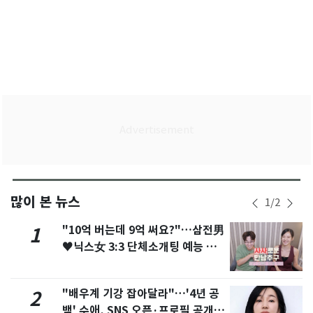
많이 본 뉴스
1
/
2
"10억 버는데 9억 써요?"…삼전男
1
♥닉스女 3:3 단체소개팅 예능 화
제
"배우계 기강 잡아달라"…'4년 공
2
백' 수애, SNS 오픈·프로필 공개