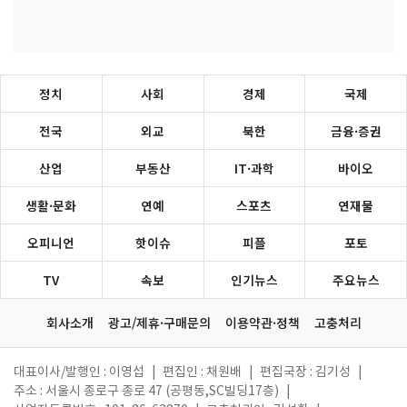
정치
사회
경제
국제
전국
외교
북한
금융·증권
산업
부동산
IT·과학
바이오
생활·문화
연예
스포츠
연재물
오피니언
핫이슈
피플
포토
TV
속보
인기뉴스
주요뉴스
회사소개
광고/제휴·구매문의
이용약관·정책
고충처리
대표이사/발행인 : 이영섭
|
편집인 : 채원배
|
편집국장 : 김기성
|
주소 : 서울시 종로구 종로 47 (공평동,SC빌딩17층)
|