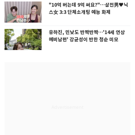
"10억 버는데 9억 써요?"…삼전男♥닉
스女 3:3 단체소개팅 예능 화제
유하진, 민낯도 반짝반짝…'14세 연상
예비남편' 강균성이 반한 청순 미모