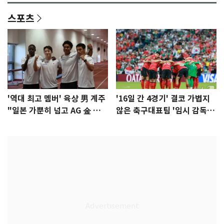
스포츠
'역대 최고 멤버' 육상 男 계주
'16일 간 4경기' 결코 가볍지
"일본 가뿐히 넘고 AG 金 따겠
않은 축구대표팀 '임시 감독'
다"
무게