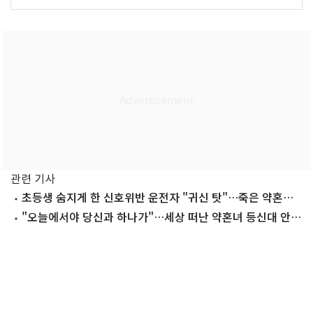
관련 기사
초등생 숨지게 한 신호위반 운전자 "귀신 탓"…죽은 약혼녀
등신대와 결혼[주간HIT영상]
"오늘에서야 당신과 하나가"…세상 떠난 약혼녀 등신대 안고
'웨딩마치'[영상]