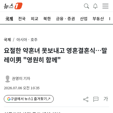
제
국제
전국
외교
북한
금융ㆍ증권
산업
부동산
I
국제
아시아ㆍ호주
요절한 약혼녀 못보내고 영혼결혼식…말
레이男 "영원히 함께"
권영미 기자
2026.07.06 오전 10:35
가
구글에서 뉴스1 즐겨찾기