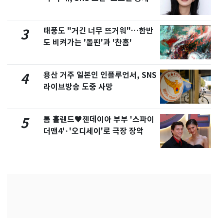
화제
태풍도 "거긴 너무 뜨거워"…한반
3
도 비켜가는 '돌핀'과 '찬홈'
용산 거주 일본인 인플루언서, SNS
4
라이브방송 도중 사망
톰 홀랜드♥젠데이아 부부 '스파이
5
더맨4'·'오디세이'로 극장 장악