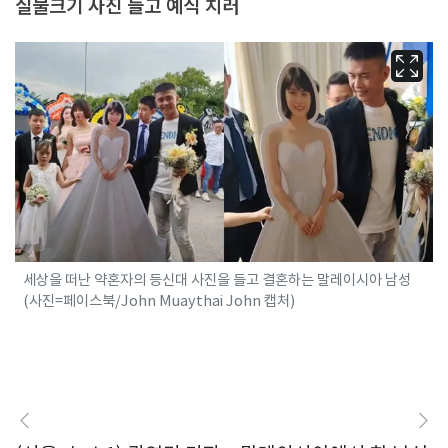
실물크기 사진 들고 예식 치러
세상을 떠난 약혼자의 등신대 사진을 들고 결혼하는 말레이시아 남성
(사진=페이스북/John Muaythai John 캡처)