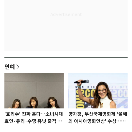
연예
'효리수' 진짜 온다…소녀시대
양자경, 부산국제영화제 '올해
효연·유리·수영 유닛 출격 [N
의 아시아영화인상' 수상…15
이슈]
년만에 부산 온다