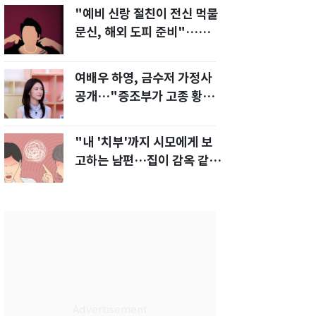
"예비 신랑 절친이 전신 먹물
문신, 해외 도피 준비"…예비
신부 '혼란'
여배우 하영, 금수저 가정사
공개…"증조부가 고종 황제
주치의"
"내 '치부'까지 시모에게 보
고하는 남편…집이 감옥 같
다" 아내 고통