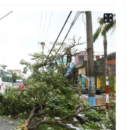
"캐리비안 베이 여자 탈
6
의실에 남자가 있어
요"…경찰 수사
축구협회, 외국인 심판
7