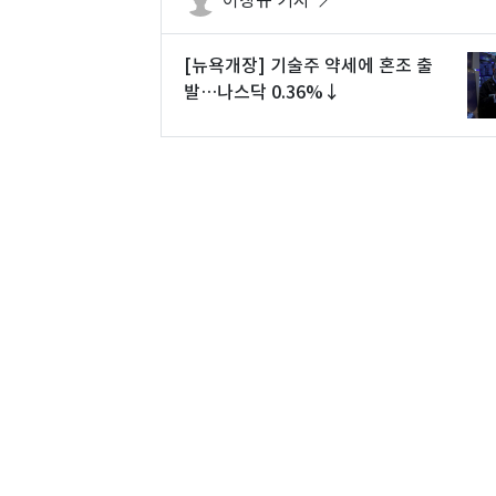
이창규 기자
[뉴욕개장] 기술주 약세에 혼조 출
발…나스닥 0.36%↓