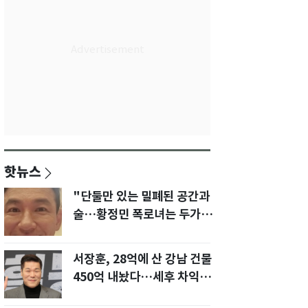
핫뉴스
"단둘만 있는 밀폐된 공간과
술…황정민 폭로녀는 두가지
에 집착했다"
서장훈, 28억에 산 강남 건물
450억 내놨다…세후 차익
280억 '잭팟'