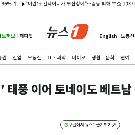
↑
"이란行 컨테이너가 부산항에"…중동 피해 中企 1037건
롯
립토허브
해피펫
English
노동신
|
|
증권
산업
부동산
ITㆍ과학
바이오
생활ㆍ문화
연예
종' 태풍 이어 토네이도 베트남
구글에서 뉴스1 즐겨찾기