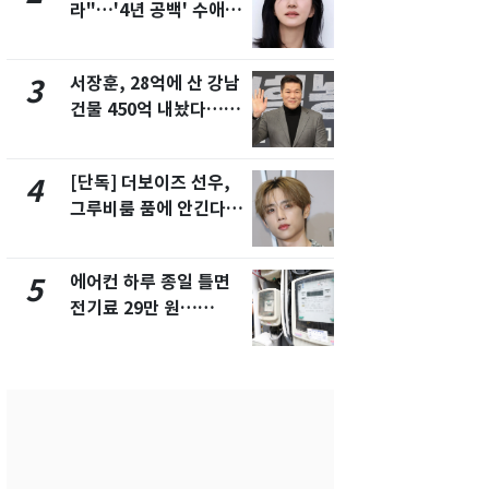
라"…'4년 공백' 수애,
들 10여명 대
SNS 오픈·프로필 공개
대' 의혹…
화제
픽 예선 등
서장훈, 28억에 산 강남
13호 태풍 '
3
8
건물 450억 내놨다…세
키나와·가고
후 차익 280억 '잭팟'
근…26만명
[단독] 더보이즈 선우,
전남광주 화
4
9
그루비룸 품에 안긴다…
교통사고로 
앳에어리어와 전속계약
지…6명 부
에어컨 하루 종일 틀면
美 상원 클
5
10
전기료 29만 원…
리 난항…민
450kWh 넘으면 '요금
·AML 보완
폭탄'