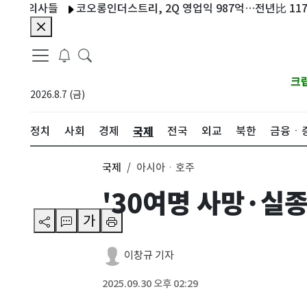
의사들
코오롱인더스트리, 2Q 영업익 987억…전년比 117.96% 
크
2026.8.7 (금)
국제
정치
사회
경제
전국
외교
북한
금융ㆍ
국제
아시아ㆍ호주
'30여명 사망·실
가
이창규 기자
2025.09.30 오후 02:29