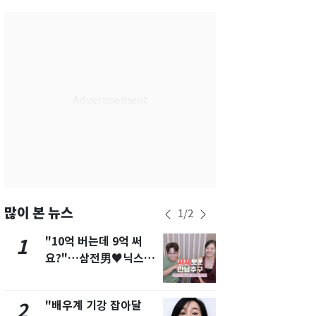
서울
36
℃
부산
34
℃
대구
39
℃
인천
37
℃
광주
37
℃
대전
36
℃
울산
33
℃
강릉
30
℃
많이 본 뉴스
1
/
2
제주
33
℃
"10억 버는데 9억 써
"캐리비안 
1
6
요?"…삼전男♥닉스女
의실에 남자
3:3 단체소개팅 예능 화
요"…경찰 
제
"배우계 기강 잡아달
축구협회, 
2
7