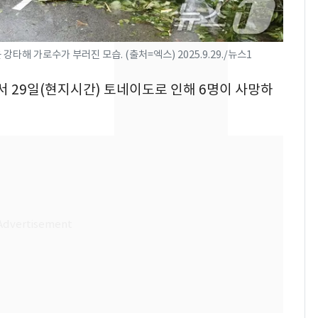
들 10여명 대상 '성 접
대' 의혹…월드컵·올림
픽 예선 등
13호 태풍 '돌핀' 日오
8
강타해 가로수가 부러진 모습. (출처=엑스) 2025.9.29./뉴스1
키나와·가고시마현 접
서 29일(현지시간) 토네이도로 인해 6명이 사망하
근…26만명 대피령
전남광주 화정역 인근서
9
교통사고로 40대 심정
지…6명 부상
美 상원 클래리티법 처
10
리 난항…민주당 "윤리
·AML 보완 우선"