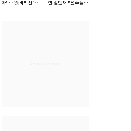
가"…'풍비박산' 축
연 김민재 "선수들도
구협회장 후보 '실종'
못 하기는 했다"