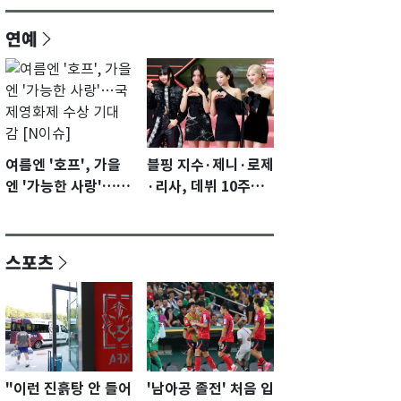
연예
여름엔 '호프', 가을
블핑 지수·제니·로제
엔 '가능한 사랑'…국
·리사, 데뷔 10주년
제영화제 수상 기대
이벤트 '완전체' 참석
감 [N이슈]
확정…기대감 UP
스포츠
"이런 진흙탕 안 들어
'남아공 졸전' 처음 입