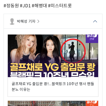
#정동원 #JD1 #해병대 #미스터트롯
박혜성 기자
골프채로 YG 출입문 쾅!...블랙핑크 10주년 행사 팬들
분노 이유는