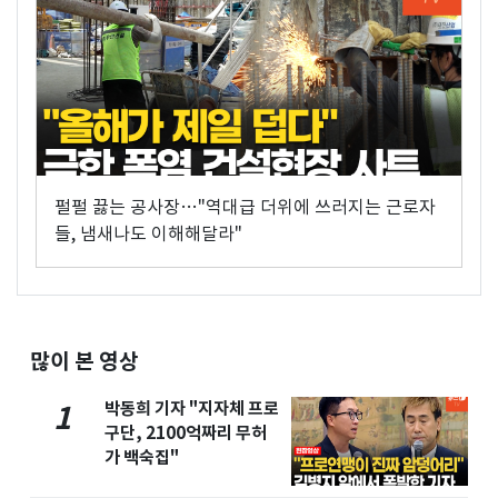
펄펄 끓는 공사장…"역대급 더위에 쓰러지는 근로자
들, 냄새나도 이해해달라"
많이 본 영상
박동희 기자 "지자체 프로
1
구단, 2100억짜리 무허
가 백숙집"