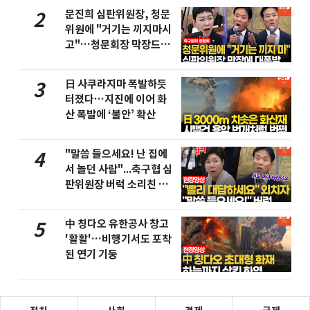
문진희 심판위원장, 청문
2
위원에 "거기는 끼지마시
고"…청문회장 막장드라
마
日 사쿠라지마 폭발하듯
3
터졌다…지진에 이어 화
산 폭발에 ‘불안’ 확산
"말씀 들으세요! 난 집에
4
서 놀던 사람"...축구협 심
판위원장 버럭 소리친 이
유
中 칭다오 유한공사 창고
5
'활활'…비행기서도 포착
된 연기 기둥