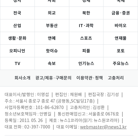
정치
사회
경제
국제
전국
외교
북한
금융·증권
산업
부동산
IT·과학
바이오
생활·문화
연예
스포츠
연재물
오피니언
핫이슈
피플
포토
TV
속보
인기뉴스
주요뉴스
회사소개
광고/제휴·구매문의
이용약관·정책
고충처리
대표이사/발행인 : 이영섭
|
편집인 : 채원배
|
편집국장 : 김기성
|
주소 : 서울시 종로구 종로 47 (공평동,SC빌딩17층)
|
사업자등록번호 : 101-86-62870
|
고충처리인 : 김성환
|
청소년보호책임자 : 안병길
|
통신판매업신고 : 서울종로 0676호
|
등록일 : 2011. 05. 26
|
제호 : 뉴스1코리아(읽기: 뉴스원코리아)
|
대표 전화 : 02-397-7000
|
대표 이메일 :
webmaster@news1.kr