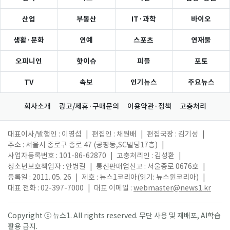
산업
부동산
IT·과학
바이오
생활·문화
연예
스포츠
연재물
오피니언
핫이슈
피플
포토
TV
속보
인기뉴스
주요뉴스
회사소개
광고/제휴·구매문의
이용약관·정책
고충처리
대표이사/발행인 : 이영섭
|
편집인 : 채원배
|
편집국장 : 김기성
|
주소 : 서울시 종로구 종로 47 (공평동,SC빌딩17층)
|
사업자등록번호 : 101-86-62870
|
고충처리인 : 김성환
|
청소년보호책임자 : 안병길
|
통신판매업신고 : 서울종로 0676호
|
등록일 : 2011. 05. 26
|
제호 : 뉴스1코리아(읽기: 뉴스원코리아)
|
대표 전화 : 02-397-7000
|
대표 이메일 :
webmaster@news1.kr
Copyright ⓒ 뉴스1. All rights reserved. 무단 사용 및 재배포, AI학습
활용 금지.