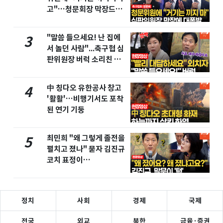
고"…청문회장 막장드라
마
"말씀 들으세요! 난 집에
3
서 놀던 사람"...축구협 심
판위원장 버럭 소리친 이
유
中 칭다오 유한공사 창고
4
'활활'…비행기서도 포착
된 연기 기둥
최민희 "왜 그렇게 졸전을
5
펼치고 졌나" 묻자 김진규
코치 표정이…
정치
사회
경제
국제
전국
외교
북한
금융·증권