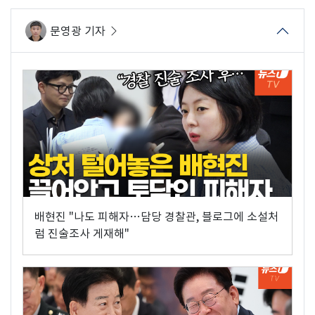
문영광 기자
배현진 "나도 피해자…담당 경찰관, 블로그에 소설처
럼 진술조사 게재해"