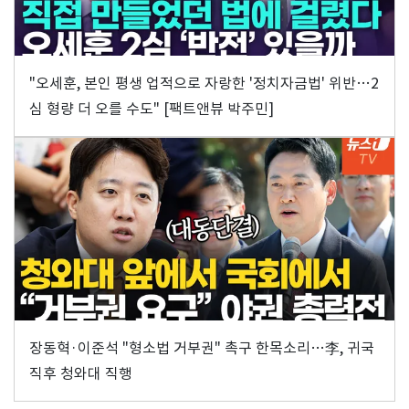
"오세훈, 본인 평생 업적으로 자랑한 '정치자금법' 위반…2
심 형량 더 오를 수도" [팩트앤뷰 박주민]
장동혁·이준석 "형소법 거부권" 촉구 한목소리…李, 귀국
직후 청와대 직행