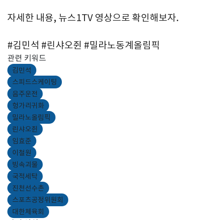
자세한 내용, 뉴스1TV 영상으로 확인해보자.
#김민석 #린샤오쥔 #밀라노동계올림픽
관련 키워드
김민석
스피드스케이팅
음주운전
헝가리귀화
밀라노올림픽
린샤오쥔
임효준
이철원
빙속괴물
국적세탁
진천선수촌
스포츠공정위원회
대한체육회