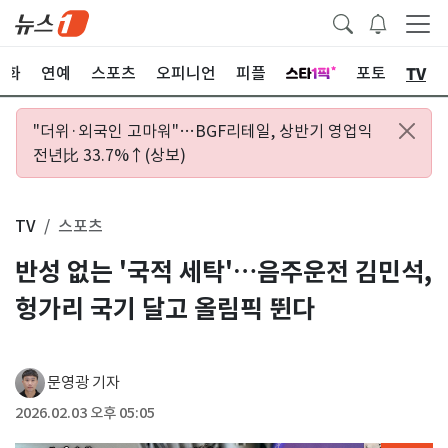
TV
문화
연예
스포츠
오피니언
피플
포토
"더위·외국인 고마워"…BGF리테일, 상반기 영업익
전년比 33.7%↑(상보)
TV
스포츠
반성 없는 '국적 세탁'…음주운전 김민석,
헝가리 국기 달고 올림픽 뛴다
문영광 기자
2026.02.03 오후 05:05