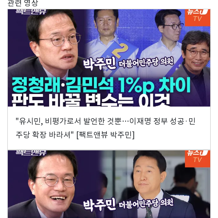
관련 영상
"유시민, 비평가로서 발언한 것뿐…이재명 정부 성공·민
주당 확장 바라셔" [팩트앤뷰 박주민]