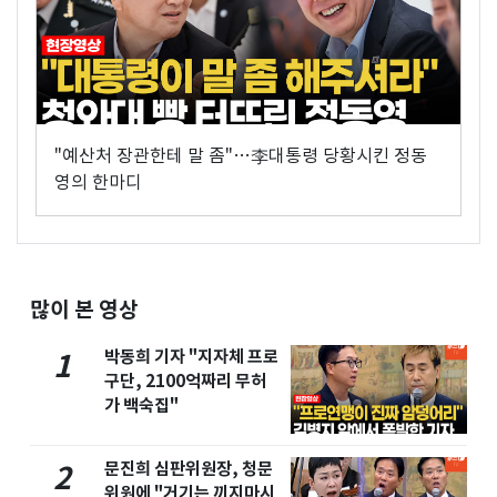
"예산처 장관한테 말 좀"…李대통령 당황시킨 정동
영의 한마디
많이 본 영상
박동희 기자 "지자체 프로
1
구단, 2100억짜리 무허
가 백숙집"
문진희 심판위원장, 청문
2
위원에 "거기는 끼지마시