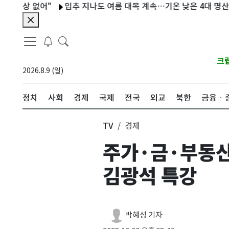
 없어"
입추 지나도 여름 대목 계속…기온 낮은 4대 명산에 1만8
크
2026.8.9 (일)
정치
사회
경제
국제
전국
외교
북한
금융ㆍ
TV
경제
주가·금·부동산
김광석 특강
박혜성 기자