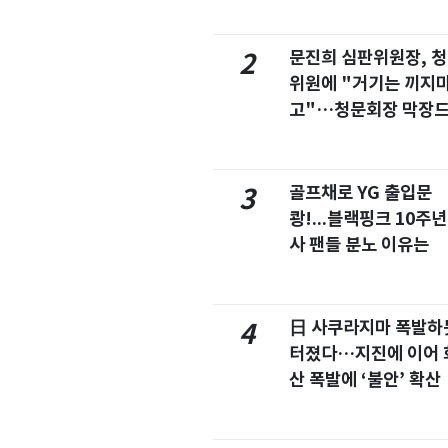
문진희 심판위원장, 
2
위원에 "거기는 끼지
고"…청문회장 막장
마
골프채로 YG 출입문
3
쾅!...블랙핑크 10주년
사 팬들 분노 이유는
日 사쿠라지마 폭발하
4
터졌다…지진에 이어 
산 폭발에 ‘불안’ 확산