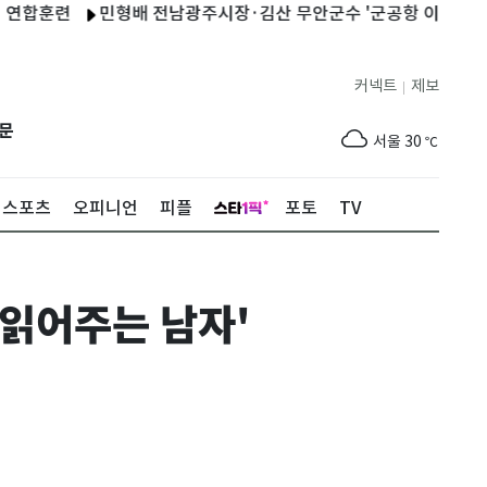
련
민형배 전남광주시장·김산 무안군수 '군공항 이전 상생 해법'
커넥트
제보
|
제주
30
℃
문
서울
30
℃
부산
30
℃
스포츠
오피니언
피플
포토
TV
대구
32
℃
인천
32
℃
읽어주는 남자'
광주
34
℃
대전
31
℃
울산
28
℃
강릉
22
℃
제주
30
℃