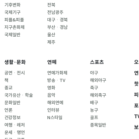
기후변화
전북
국제기구
전남광주
피플&피플
대구ㆍ경북
지구촌화제
부산ㆍ경남
국제일반
울산
제주
생활·문화
연예
스포츠
오
연
공연ㆍ전시
연예가화제
야구
책
방송ㆍTV
해외야구
핫
종교
영화
축구
피
국가유산ㆍ학술
음악
해외축구
문화일반
해외연예
배구
포
언론
인터뷰
농구
T
건강정보
N스타일
골프
여행ㆍ레저
종목일반
보
운세ㆍ명언