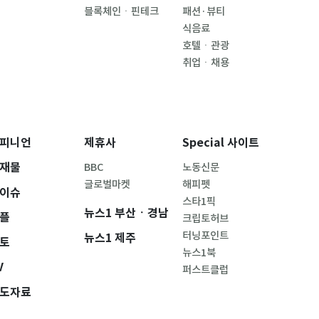
블록체인ㆍ핀테크
패션·뷰티
식음료
호텔ㆍ관광
취업ㆍ채용
피니언
제휴사
Special 사이트
재물
BBC
노동신문
글로벌마켓
해피펫
이슈
스타1픽
뉴스1 부산ㆍ경남
플
크립토허브
터닝포인트
뉴스1 제주
토
뉴스1북
V
퍼스트클럽
도자료