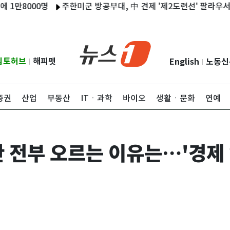
000명
주한미군 방공부대, 中 견제 '제2도련선' 팔라우서 연합훈
립토허브
해피펫
English
노동신
|
|
증권
산업
부동산
ITㆍ과학
바이오
생활ㆍ문화
연예
 전부 오르는 이유는…'경제 